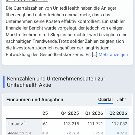
Die Quartalszahlen von UnitedHealth haben die Anleger
überzeugt und unterstreichen einmal mehr, dass das
Unternehmen seine Kosten effektiv kontrolliert. Ein stabiler
finanzieller Bericht wurde vorgelegt, der jedoch von einigen
Marktteilnehmern mit Skepsis betrachtet wird bezüglich einer
nachhaltigen Trendwende.Trotz solider Zahlen zeigten sich
die Investoren zögerlich gegenüber der langfristigen
Entwicklung des Gesundheitskonzerns. Es
[…]
Mehr anzeigen
Kennzahlen und Unternehmensdaten zur
Unitedhealth Aktie
Quartal
Jahr
Einnahmen und Ausgaben
Q2 2025
Q3 2025
Q4 2025
Q1 2026
Q2 2026
Umsatz
111.616
1
113.161
113.215
111.721
112.032
Änderung in %
12,91 %
12,24 %
12,31 %
1,96 %
0,37 %