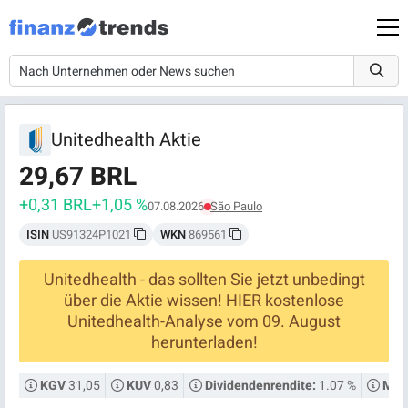
Unitedhealth Aktie
29,67 BRL
+0,31 BRL
+1,05 %
07.08.2026
São Paulo
ISIN
US91324P1021
WKN
869561
Unitedhealth - das sollten Sie jetzt unbedingt
über die Aktie wissen! HIER kostenlose
Unitedhealth-Analyse vom 09. August
herunterladen!
31,05
0,83
1.07 %
KGV
KUV
Dividendenrendite:
Mark