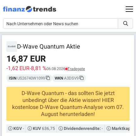
D-Wave Quantum Aktie
16,87 EUR
-1,62 EUR
-8,81 %
06.08.2026
Tradegate
ISIN
US26740W1099
WKN
A3DSV9
D-Wave Quantum - das sollten Sie jetzt
unbedingt über die Aktie wissen! HIER
kostenlose D-Wave Quantum-Analyse vom 07.
August herunterladen!
-
636,75
-
KGV
KUV
Dividendenrendite:
Marktkapital