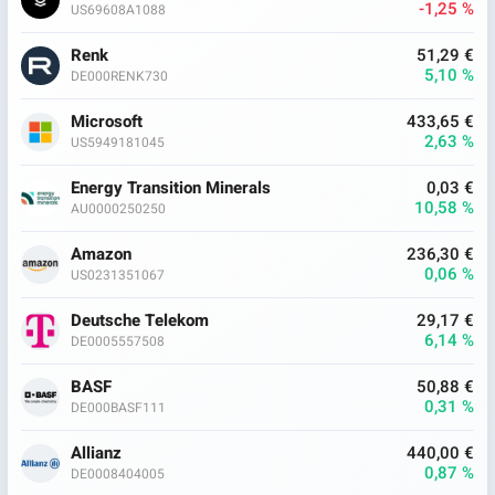
-1,25 %
US69608A1088
Renk
51,29 €
5,10 %
DE000RENK730
Microsoft
433,65 €
2,63 %
US5949181045
Energy Transition Minerals
0,03 €
10,58 %
AU0000250250
Amazon
236,30 €
0,06 %
US0231351067
Deutsche Telekom
29,17 €
6,14 %
DE0005557508
BASF
50,88 €
0,31 %
DE000BASF111
Allianz
440,00 €
0,87 %
DE0008404005