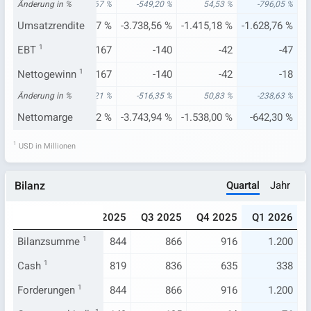
Änderung in %
67,88 %
-905,67 %
-549,20 %
54,53 %
-796,05 %
-34,63 %
Umsatzrendite
-5.399,77 %
-3.738,56 %
-1.415,18 %
-1.628,76 %
EBT
1
-5
-167
-140
-42
-47
Nettogewinn
-5
1
-167
-140
-42
-18
Änderung in %
68,69 %
-841,21 %
-516,35 %
50,83 %
-238,63 %
-36,13 %
Nettomarge
-5.406,42 %
-3.743,94 %
-1.538,00 %
-642,30 %
1
USD in Millionen
Quartal
Jahr
Bilanz
024
Q1 2025
Q2 2025
Q3 2025
Q4 2025
Q1 2026
200
Bilanzsumme
326
1
844
866
916
1.200
178
Cash
1
304
819
836
635
338
200
Forderungen
326
1
844
866
916
1.200