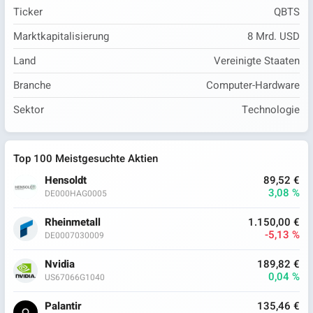
Ticker
QBTS
Marktkapitalisierung
8 Mrd. USD
Land
Vereinigte Staaten
Branche
Computer-Hardware
Sektor
Technologie
Top 100 Meistgesuchte Aktien
Hensoldt
89,52 €
3,08 %
DE000HAG0005
Rheinmetall
1.150,00 €
-5,13 %
DE0007030009
Nvidia
189,82 €
0,04 %
US67066G1040
Palantir
135,46 €