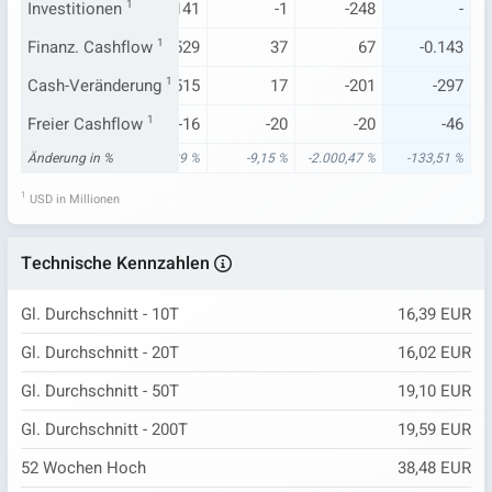
.963
Investitionen
-0.498
1
0.141
-1
-248
-
148
Finanz. Cashflow
146
1
529
37
67
-0.143
149
Cash-Veränderung
126
1
515
17
-201
-297
1
Freier Cashflow
-20
1
-16
-20
-20
-46
94 %
Änderung in %
-56,76 %
-6,39 %
-9,15 %
-2.000,47 %
-133,51 %
1
USD in Millionen
Technische Kennzahlen
Gl. Durchschnitt - 10T
16,39 EUR
Gl. Durchschnitt - 20T
16,02 EUR
Gl. Durchschnitt - 50T
19,10 EUR
Gl. Durchschnitt - 200T
19,59 EUR
52 Wochen Hoch
38,48 EUR