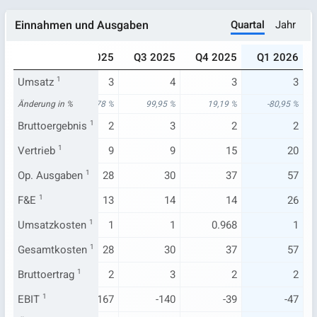
Quartal
Jahr
Einnahmen und Ausgaben
Q1 2025
Q2 2025
Q3 2025
Q4 2025
Q1 2026
Umsatz
15
1
3
4
3
3
Änderung in %
508,56 %
41,78 %
99,95 %
19,19 %
-80,95 %
Bruttoergebnis
14
1
2
3
2
2
Vertrieb
8
1
9
9
15
20
Op. Ausgaben
25
1
28
30
37
57
F&E
1
10
13
14
14
26
Umsatzkosten
1
1
1
1
0.968
1
Gesamtkosten
25
1
28
30
37
57
Bruttoertrag
14
1
2
3
2
2
EBIT
1
-5
-167
-140
-39
-47