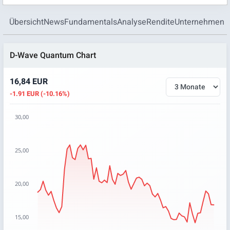
Übersicht
News
Fundamentals
Analyse
Rendite
Unternehmen
D-Wave Quantum Chart
16,84 EUR
-1.91 EUR (-10.16%)
30,00
Chart
25,00
Chart with 67 data points.
The chart has 1 X axis displaying categories.
The chart has 1 Y axis displaying values. Data ranges from 
20,00
15,00