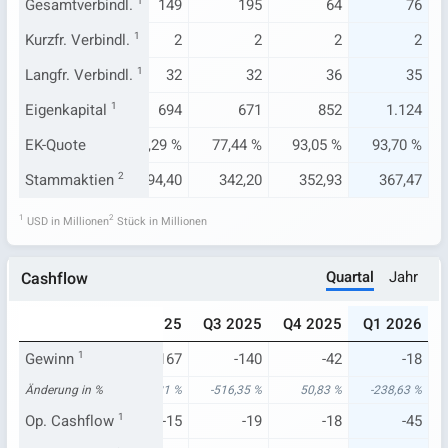
137
Gesamtverbindl.
118
1
149
195
64
76
2
Kurzfr. Verbindl.
2
1
2
2
2
2
30
Langfr. Verbindl.
30
1
32
32
36
35
63
Eigenkapital
207
1
694
671
852
1.124
34 %
EK-Quote
63,69 %
82,29 %
77,44 %
93,05 %
93,70 %
3,00
Stammaktien
286,42
2
294,40
342,20
352,93
367,47
1
2
USD in Millionen
Stück in Millionen
Quartal
Jahr
Cashflow
024
Q1 2025
Q2 2025
Q3 2025
Q4 2025
Q1 2026
-86
Gewinn
1
-5
-167
-140
-42
-18
50 %
Änderung in %
68,69 %
-841,21 %
-516,35 %
50,83 %
-238,63 %
2
Op. Cashflow
-19
1
-15
-19
-18
-45