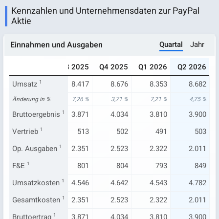
Kennzahlen und Unternehmensdaten zur PayPal
Aktie
Quartal
Jahr
Einnahmen und Ausgaben
025
Q2 2025
Q3 2025
Q4 2025
Q1 2026
Q2 2026
.791
Umsatz
8.288
1
8.417
8.676
8.353
8.682
19 %
Änderung in %
5,11 %
7,26 %
3,71 %
7,21 %
4,75 %
.716
Bruttoergebnis
3.844
1
3.871
4.034
3.810
3.900
503
Vertrieb
461
1
513
502
491
503
.186
Op. Ausgaben
2.340
1
2.351
2.523
2.322
2.011
731
F&E
1
767
801
804
793
849
.075
Umsatzkosten
4.444
1
4.546
4.642
4.543
4.782
.186
Gesamtkosten
2.340
1
2.351
2.523
2.322
2.011
.716
Bruttoertrag
3.844
1
3.871
4.034
3.810
3.900