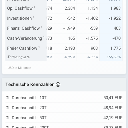
.160
Op. Cashflow
898
1
1.974
2.384
1.134
1.983
.657
Investitionen
-20
1
4.772
-542
-1.402
-1.922
994
Finanz. Cashflow
-3.174
-1.829
1
-1.949
-559
403
.409
Cash-Veränderung
-2.101
4.873
1
165
-1.575
-470
964
Freier Cashflow
692
1
1.718
2.190
903
1.775
32 %
Änderung in %
-49,42 %
18,89 %
-0,05 %
-6,33 %
156,50 %
1
USD in Millionen
Technische Kennzahlen
Gl. Durchschnitt - 10T
50,41 EUR
Gl. Durchschnitt - 20T
48,94 EUR
Gl. Durchschnitt - 50T
42,19 EUR
Gl. Durchschnitt - 200T
39,78 EUR