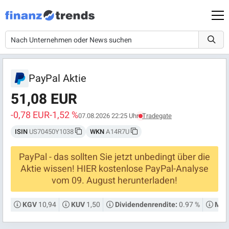
PayPal Aktie
51,08 EUR
-0,78 EUR
-1,52 %
07.08.2026 22:25 Uhr
Tradegate
ISIN
US70450Y1038
WKN
A14R7U
PayPal - das sollten Sie jetzt unbedingt über die
Aktie wissen! HIER kostenlose PayPal-Analyse
vom 09. August herunterladen!
10,94
1,50
0.97 %
KGV
KUV
Dividendenrendite:
Mark