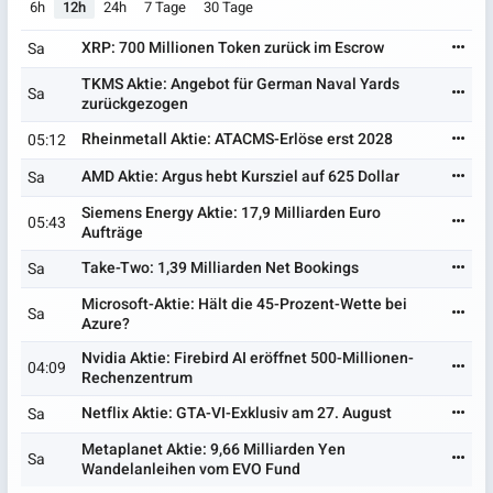
6h
12h
24h
7 Tage
30 Tage
XRP: 700 Millionen Token zurück im Escrow
Sa
TKMS Aktie: Angebot für German Naval Yards
Sa
zurückgezogen
Rheinmetall Aktie: ATACMS-Erlöse erst 2028
05:12
AMD Aktie: Argus hebt Kursziel auf 625 Dollar
Sa
Siemens Energy Aktie: 17,9 Milliarden Euro
05:43
Aufträge
Take-Two: 1,39 Milliarden Net Bookings
Sa
Microsoft-Aktie: Hält die 45-Prozent-Wette bei
Sa
Azure?
Nvidia Aktie: Firebird AI eröffnet 500-Millionen-
04:09
Rechenzentrum
Netflix Aktie: GTA-VI-Exklusiv am 27. August
Sa
Metaplanet Aktie: 9,66 Milliarden Yen
Sa
Wandelanleihen vom EVO Fund