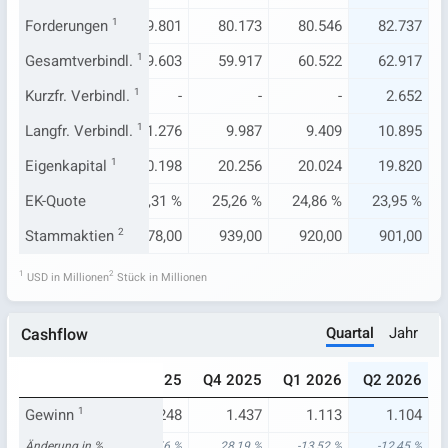
274
Forderungen
79.777
1
79.801
80.173
80.546
82.737
020
Gesamtverbindl.
59.576
1
59.603
59.917
60.522
62.917
-
Kurzfr. Verbindl.
-
1
-
-
-
2.652
417
Langfr. Verbindl.
11.296
1
11.276
9.987
9.409
10.895
254
Eigenkapital
20.201
1
20.198
20.256
20.024
19.820
92 %
EK-Quote
25,32 %
25,31 %
25,26 %
24,86 %
23,95 %
9,00
Stammaktien
977,00
2
978,00
939,00
920,00
901,00
1
2
USD in Millionen
Stück in Millionen
Quartal
Jahr
Cashflow
025
Q2 2025
Q3 2025
Q4 2025
Q1 2026
Q2 2026
.287
Gewinn
1.261
1
1.248
1.437
1.113
1.104
93 %
Änderung in %
11,79 %
23,56 %
28,19 %
-13,52 %
-12,45 %