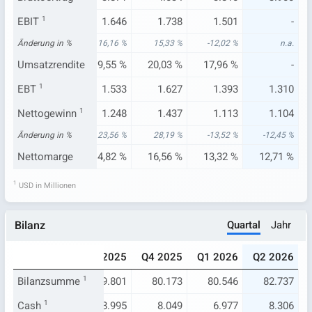
.706
EBIT
1
1.643
1.646
1.738
1.501
-
74 %
Änderung in %
10,12 %
16,16 %
15,33 %
-12,02 %
n.a.
89 %
Umsatzrendite
19,82 %
19,55 %
20,03 %
17,96 %
-
.603
EBT
1
1.529
1.533
1.627
1.393
1.310
.287
Nettogewinn
1.261
1
1.248
1.437
1.113
1.104
93 %
Änderung in %
11,79 %
23,56 %
28,19 %
-13,52 %
-12,45 %
51 %
Nettomarge
15,21 %
14,82 %
16,56 %
13,32 %
12,71 %
1
USD in Millionen
Quartal
Jahr
Bilanz
025
Q2 2025
Q3 2025
Q4 2025
Q1 2026
Q2 2026
274
Bilanzsumme
79.777
1
79.801
80.173
80.546
82.737
.449
Cash
1
6.688
8.995
8.049
6.977
8.306