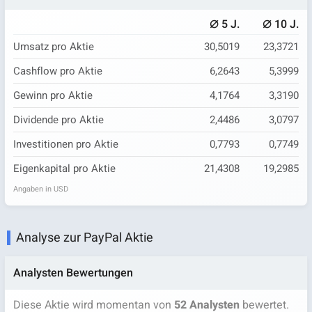
⌀
⌀
5 J.
10 J.
Umsatz pro Aktie
30,5019
23,3721
Cashflow pro Aktie
6,2643
5,3999
Gewinn pro Aktie
4,1764
3,3190
Dividende pro Aktie
2,4486
3,0797
Investitionen pro Aktie
0,7793
0,7749
Eigenkapital pro Aktie
21,4308
19,2985
Angaben in USD
Analyse zur PayPal Aktie
Analysten Bewertungen
Diese Aktie wird momentan von
52 Analysten
bewertet.