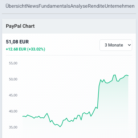
Übersicht
News
Fundamentals
Analyse
Rendite
Unternehmen
PayPal Chart
51,08 EUR
+12.68 EUR (+33.02%)
55,00
Chart
50,00
Chart with 66 data points.
The chart has 1 X axis displaying categories.
45,00
The chart has 1 Y axis displaying values. Data ranges from 
40,00
35,00