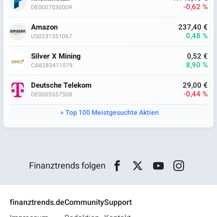
-0,62 %
DE0007030009
Amazon
237,40 €
0,48 %
US0231351067
Silver X Mining
0,52 €
8,90 %
CA8283411079
Deutsche Telekom
29,00 €
-0,44 %
DE0005557508
Top 100 Meistgesuchte Aktien
Finanztrends folgen
finanztrends.de
Community
Support