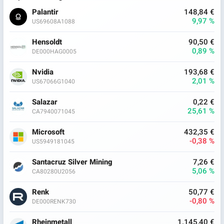
Palantir
148,84 €
9,97 %
US69608A1088
Hensoldt
90,50 €
0,89 %
DE000HAG0005
Nvidia
193,68 €
2,01 %
US67066G1040
Salazar
0,22 €
25,61 %
CA7940071045
Microsoft
432,35 €
-0,38 %
US5949181045
Santacruz Silver Mining
7,26 €
5,06 %
CA80280U2056
Renk
50,77 €
-0,80 %
DE000RENK730
Rheinmetall
1.145,40 €