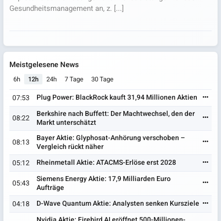
Gesundheitsmanagement an, z. [...]
Meistgelesene News
6h
12h
24h
7 Tage
30 Tage
Plug Power: BlackRock kauft 31,94 Millionen Aktien
07:53
Berkshire nach Buffett: Der Machtwechsel, den der
08:22
Markt unterschätzt
Bayer Aktie: Glyphosat-Anhörung verschoben –
08:13
Vergleich rückt näher
Rheinmetall Aktie: ATACMS-Erlöse erst 2028
05:12
Siemens Energy Aktie: 17,9 Milliarden Euro
05:43
Aufträge
D-Wave Quantum Aktie: Analysten senken Kursziele
04:18
Nvidia Aktie: Firebird AI eröffnet 500-Millionen-