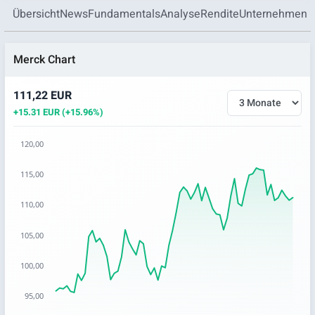
Übersicht
News
Fundamentals
Analyse
Rendite
Unternehmen
Merck Chart
111,22 EUR
+15.31 EUR (+15.96%)
120,00
Chart
115,00
Chart with 66 data points.
110,00
The chart has 1 X axis displaying categories.
The chart has 1 Y axis displaying values. Data ranges from 
105,00
100,00
95,00