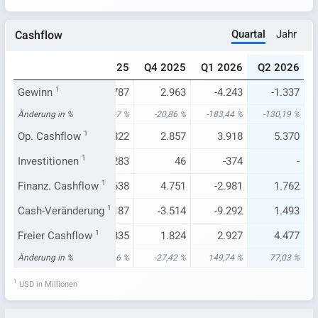
Quartal
Jahr
Cashflow
025
Q2 2025
Q3 2025
Q4 2025
Q1 2026
Q2 2026
.085
Gewinn
4.429
1
5.787
2.963
-4.243
-1.337
67 %
Änderung in %
-18,90 %
83,07 %
-20,86 %
-183,44 %
-130,19 %
.500
Op. Cashflow
3.293
1
7.822
2.857
3.918
5.370
.487
Investitionen
-770
1
-283
46
-374
-
.755
Finanz. Cashflow
-3.556
1
2.638
4.751
-2.981
1.762
.586
Cash-Veränderung
-659
10.187
1
-3.514
-9.292
1.493
.172
Freier Cashflow
2.529
1
6.835
1.824
2.927
4.477
42 %
Änderung in %
-47,81 %
-19,66 %
-27,42 %
149,74 %
77,03 %
1
USD in Millionen