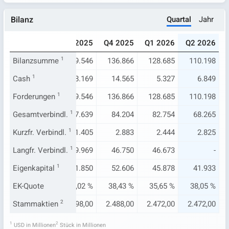
Quartal
Jahr
Bilanz
025
Q2 2025
Q3 2025
Q4 2025
Q1 2026
Q2 2026
122
Bilanzsumme
117.523
1
129.546
136.866
128.685
110.198
.629
Cash
1
8.007
18.169
14.565
5.327
6.849
122
Forderungen
117.523
1
129.546
136.866
128.685
110.198
722
Gesamtverbindl.
68.463
1
77.639
84.204
82.754
68.265
.360
Kurzfr. Verbindl.
1.434
1
1.405
2.883
2.444
2.825
484
Langfr. Verbindl.
33.968
1
39.969
46.750
46.673
-
335
Eigenkapital
48.993
1
51.850
52.606
45.878
41.933
98 %
EK-Quote
41,68 %
40,02 %
38,43 %
35,65 %
38,05 %
1,00
Stammaktien
2.513,00
2
2.498,00
2.488,00
2.472,00
2.472,00
1
2
USD in Millionen
Stück in Millionen