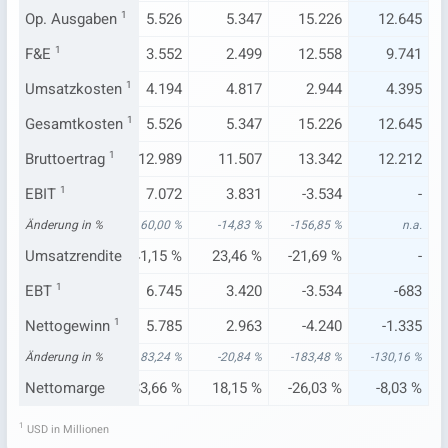
.024
Op. Ausgaben
5.594
1
5.526
5.347
15.226
12.645
.119
F&E
1
3.540
3.552
2.499
12.558
9.741
.885
Umsatzkosten
3.847
1
4.194
4.817
2.944
4.395
.024
Gesamtkosten
5.594
1
5.526
5.347
15.226
12.645
734
Bruttoertrag
11.953
1
12.989
11.507
13.342
12.212
.216
EBIT
1
5.304
7.072
3.831
-3.534
-
92 %
Änderung in %
-16,02 %
60,00 %
-14,83 %
-156,85 %
n.a.
79 %
Umsatzrendite
33,56 %
41,15 %
23,46 %
-21,69 %
-
.903
EBT
1
4.999
6.745
3.420
-3.534
-683
.079
Nettogewinn
4.427
1
5.785
2.963
-4.240
-1.335
66 %
Änderung in %
-18,85 %
83,24 %
-20,84 %
-183,48 %
-130,16 %
51 %
Nettomarge
28,01 %
33,66 %
18,15 %
-26,03 %
-8,03 %
1
USD in Millionen