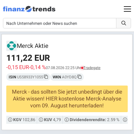
Merck Aktie
111,22 EUR
-0,15 EUR
-0,14 %
07.08.2026 22:25 Uhr
Tradegate
ISIN
US58933Y1055
WKN
A0YD8Q
Merck - das sollten Sie jetzt unbedingt über die
Aktie wissen! HIER kostenlose Merck-Analyse
vom 09. August herunterladen!
102,86
4,79
2.59 %
KGV
KUV
Dividendenrendite:
Mar