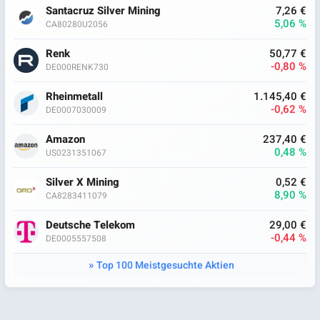
Santacruz Silver Mining
7,26 €
5,06 %
CA80280U2056
Renk
50,77 €
-0,80 %
DE000RENK730
Rheinmetall
1.145,40 €
-0,62 %
DE0007030009
Amazon
237,40 €
0,48 %
US0231351067
Silver X Mining
0,52 €
8,90 %
CA8283411079
Deutsche Telekom
29,00 €
-0,44 %
DE0005557508
Top 100 Meistgesuchte Aktien