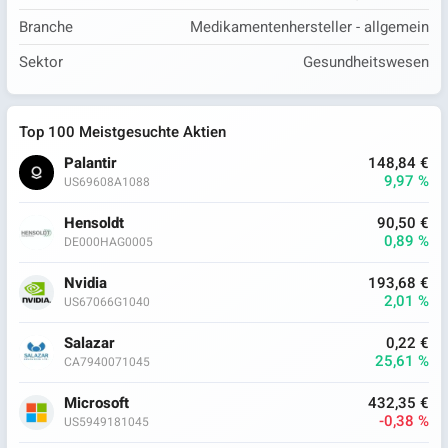
Branche
Medikamentenhersteller - allgemein
Sektor
Gesundheitswesen
Top 100 Meistgesuchte Aktien
Palantir
148,84 €
9,97 %
US69608A1088
Hensoldt
90,50 €
0,89 %
DE000HAG0005
Nvidia
193,68 €
2,01 %
US67066G1040
Salazar
0,22 €
25,61 %
CA7940071045
Microsoft
432,35 €
-0,38 %
US5949181045