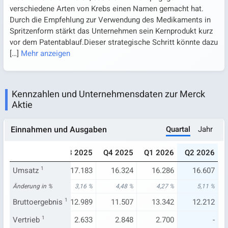
verschiedene Arten von Krebs einen Namen gemacht hat.
Durch die Empfehlung zur Verwendung des Medikaments in
Spritzenform stärkt das Unternehmen sein Kernprodukt kurz
vor dem Patentablauf.Dieser strategische Schritt könnte dazu
[…]
Mehr anzeigen
Kennzahlen und Unternehmensdaten zur Merck
Aktie
Quartal
Jahr
Einnahmen und Ausgaben
025
Q2 2025
Q3 2025
Q4 2025
Q1 2026
Q2 2026
619
Umsatz
15.800
1
17.183
16.324
16.286
16.607
,99 %
Änderung in %
-1,94 %
3,16 %
4,48 %
4,27 %
5,11 %
734
Bruttoergebnis
11.953
1
12.989
11.507
13.342
12.212
.552
Vertrieb
2.633
1
2.633
2.848
2.700
-