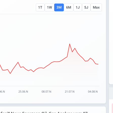
1T
1W
3M
6M
1J
5J
Max
 ranges from 7.76 to 10.53.
06.N
25.06.N
08.07.N
21.07.N
04.08.N