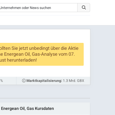
ollten Sie jetzt unbedingt über die Aktie
se Energean Oil, Gas-Analyse vom 07.
st herunterladen!
 %
1.3 Mrd. GBX
Marktkapitalisierung:
Energean Oil, Gas Kursdaten