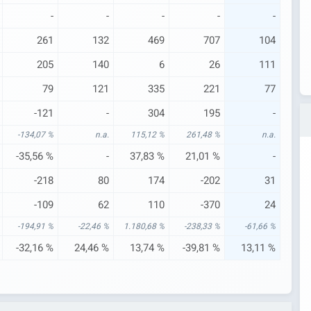
-
-
-
-
-
261
132
469
707
104
205
140
6
26
111
79
121
335
221
77
-121
-
304
195
-
-134,07 %
n.a.
115,12 %
261,48 %
n.a.
-35,56 %
-
37,83 %
21,01 %
-
-218
80
174
-202
31
-109
62
110
-370
24
-194,91 %
-22,46 %
1.180,68 %
-238,33 %
-61,66 %
-32,16 %
24,46 %
13,74 %
-39,81 %
13,11 %