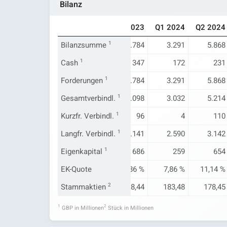
Bilanz
Q1 2023
Q2 2023
Q4 2023
Q1 2024
Q2 2024
Bilanzsumme
-
5.671
1
5.784
3.291
5.868
Cash
-
1
346
347
172
231
Forderungen
-
5.671
1
5.784
3.291
5.868
Gesamtverbindl.
-
5.054
1
5.098
3.032
5.214
Kurzfr. Verbindl.
-
688
1
96
4
110
Langfr. Verbindl.
-
2.403
1
3.141
2.590
3.142
Eigenkapital
-
617
1
686
259
654
EK-Quote
-
10,87 %
11,86 %
7,86 %
11,14 %
178,94
Stammaktien
178,24
2
178,44
183,48
178,45
1
2
GBP in Millionen
Stück in Millionen