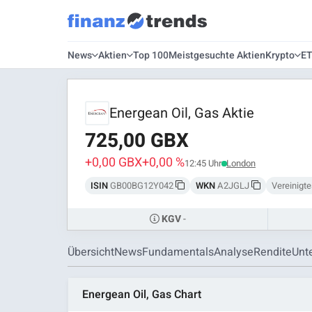
News
Aktien
Top 100
Meistgesuchte Aktien
Krypto
E
Energean Oil, Gas Aktie
725,00 GBX
+0,00 GBX
+0,00 %
12:45 Uhr
London
ISIN
GB00BG12Y042
WKN
A2JGLJ
Vereinigte
-
KGV
Übersicht
News
Fundamentals
Analyse
Rendite
Unt
Energean Oil, Gas Chart