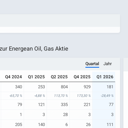
r Energean Oil, Gas Aktie
Quartal
Jahr
Q4 2024
Q1 2025
Q2 2025
Q4 2025
Q1 2026
340
253
804
929
181
-65,70 %
-4,88 %
113,70 %
173,30 %
-28,49 %
79
121
335
221
77
1
3
28
3
3
205
140
6
26
111