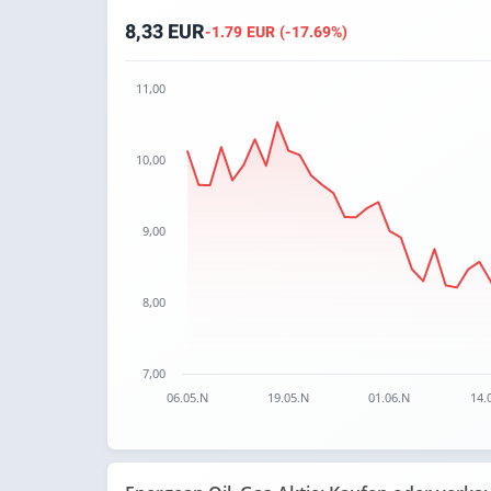
8,33 EUR
-1.79 EUR (-17.69%)
11,00
Chart
10,00
Chart with 66 data points.
The chart has 1 X axis displaying categories.
The chart has 1 Y axis displaying values. Data
9,00
8,00
7,00
06.05.N
19.05.N
01.06.N
14.
End of interactive chart.