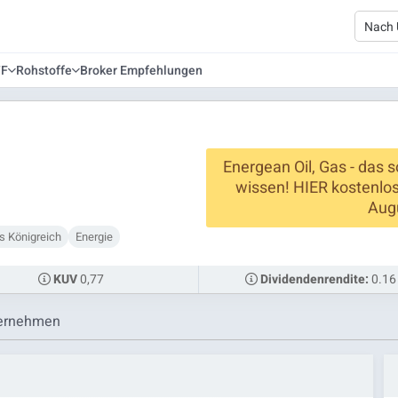
TF
Rohstoffe
Broker Empfehlungen
Energean Oil, Gas - das s
wissen! HIER kostenlo
Augu
s Königreich
Energie
0,77
0.16
KUV
Dividendenrendite:
ernehmen