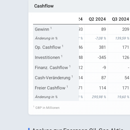
Cashflow
Q3 2023
Q4 2023
Q1 2024
Q2 2024
Q3 2024
87
Gewinn
1
115
93
89
209
n.a.
Änderung in %
213,52 %
134,52 %
-7,08 %
139,59 %
143
Op. Cashflow
423
1
146
381
171
12
Investitionen
-273
1
-48
-345
126
Finanz. Cashflow
-
-166
1
-212
-9
-
300
Cash-Veränderung
0.403
1
-114
87
54
143
Freier Cashflow
185
1
71
114
171
724,97 %
Änderung in %
345,10 %
845,48 %
295,98 %
19,60 %
1
GBP in Millionen