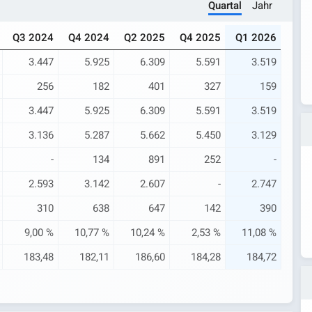
Quartal
Jahr
Q3 2024
Q4 2024
Q2 2025
Q4 2025
Q1 2026
3.447
5.925
6.309
5.591
3.519
256
182
401
327
159
3.447
5.925
6.309
5.591
3.519
3.136
5.287
5.662
5.450
3.129
-
134
891
252
-
2.593
3.142
2.607
-
2.747
310
638
647
142
390
9,00 %
10,77 %
10,24 %
2,53 %
11,08 %
183,48
182,11
186,60
184,28
184,72