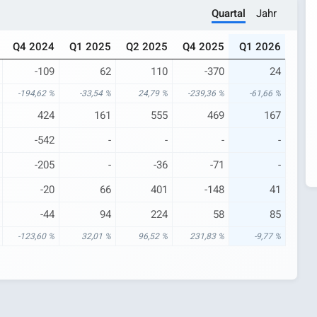
Quartal
Jahr
Q4 2024
Q1 2025
Q2 2025
Q4 2025
Q1 2026
-109
62
110
-370
24
-194,62 %
-33,54 %
24,79 %
-239,36 %
-61,66 %
424
161
555
469
167
-542
-
-
-
-
-205
-
-36
-71
-
-20
66
401
-148
41
-44
94
224
58
85
-123,60 %
32,01 %
96,52 %
231,83 %
-9,77 %