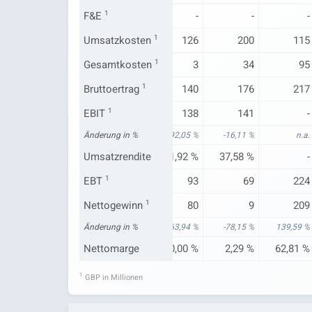
F&E
-
1
-
-
-
-
-25
Umsatzkosten
421
1
126
200
115
-35
Gesamtkosten
102
1
3
34
95
84
Bruttoertrag
411
1
140
176
217
EBIT
-
1
355
138
141
-
n.a.
Änderung in %
324,15 %
92,05 %
-16,11 %
n.a.
Umsatzrendite
-
35,80 %
51,92 %
37,58 %
-
69
EBT
1
249
93
69
224
87
Nettogewinn
115
1
80
9
209
n.a.
Änderung in %
213,52 %
163,94 %
-78,15 %
139,59 %
147,88 %
Nettomarge
11,62 %
30,00 %
2,29 %
62,81 %
1
GBP in Millionen