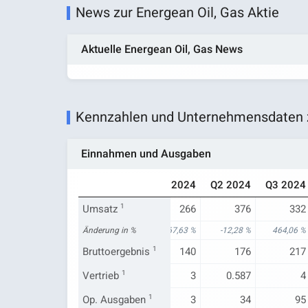
News zur Energean Oil, Gas Aktie
Aktuelle Energean Oil, Gas News
Kennzahlen und Unternehmensdaten zu
Einnahmen und Ausgaben
Q3 2023
Q4 2023
Q1 2024
Q2 2024
Q3 2024
59
Umsatz
1
991
266
376
332
n.a.
Änderung in %
148,88 %
67,63 %
-12,28 %
464,06 %
84
Bruttoergebnis
411
1
140
176
217
3
Vertrieb
1
20
3
0.587
4
-35
Op. Ausgaben
102
1
3
34
95