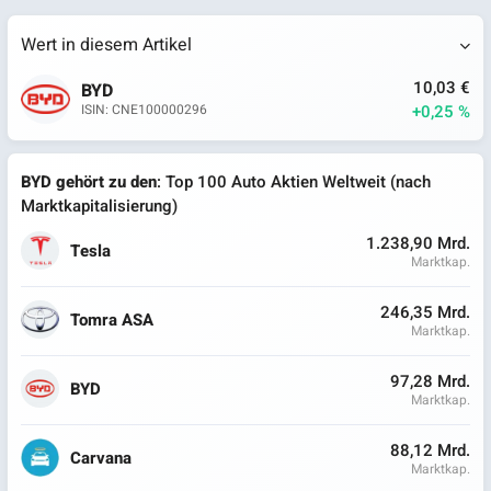
Wert in diesem Artikel
10,03 €
BYD
+0,25 %
ISIN: CNE100000296
BYD gehört zu den
: Top 100 Auto Aktien Weltweit (nach
Marktkapitalisierung)
1.238,90 Mrd.
Tesla
Marktkap.
246,35 Mrd.
Tomra ASA
Marktkap.
97,28 Mrd.
BYD
Marktkap.
88,12 Mrd.
Carvana
Marktkap.