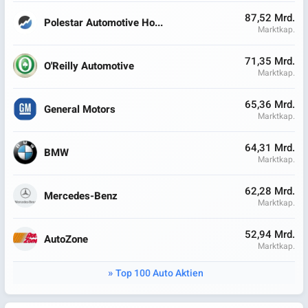
87,52 Mrd.
Polestar Automotive Ho...
Marktkap.
71,35 Mrd.
O'Reilly Automotive
Marktkap.
65,36 Mrd.
General Motors
Marktkap.
64,31 Mrd.
BMW
Marktkap.
62,28 Mrd.
Mercedes-Benz
Marktkap.
52,94 Mrd.
AutoZone
Marktkap.
Top 100 Auto Aktien