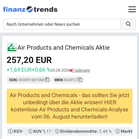
Air Products and Chemicals Aktie
257,20 EUR
+1,69 EUR
+0,66 %
05.08.2026
Tradegate
ISIN
US0091581068
WKN
854912
Air Products and Chemicals - das sollten Sie jetzt
unbedingt über die Aktie wissen! HIER
kostenlose Air Products and Chemicals-Analyse
vom 06. August herunterladen!
-
5,17
2.44 %
KGV
KUV
Dividendenrendite:
Marktkap