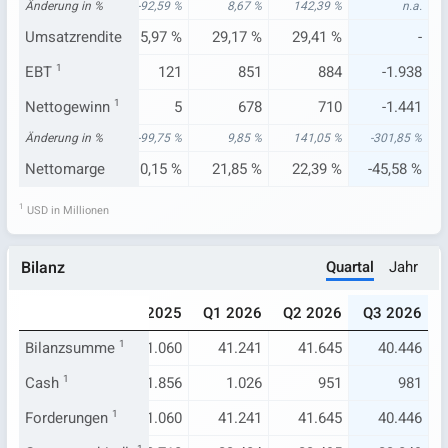
38 %
Änderung in %
5,19 %
-92,59 %
8,67 %
142,39 %
n.a.
47 %
Umsatzrendite
31,50 %
5,97 %
29,17 %
29,41 %
-
.243
EBT
1
891
121
851
884
-1.938
.731
Nettogewinn
714
1
5
678
710
-1.441
34 %
Änderung in %
2,47 %
-99,75 %
9,85 %
141,05 %
-301,85 %
34 %
Nettomarge
23,61 %
0,15 %
21,85 %
22,39 %
-45,58 %
1
USD in Millionen
Quartal
Jahr
Bilanz
025
Q3 2025
Q4 2025
Q1 2026
Q2 2026
Q3 2026
873
Bilanzsumme
41.659
1
41.060
41.241
41.645
40.446
.491
Cash
1
2.324
1.856
1.026
951
981
873
Forderungen
41.659
1
41.060
41.241
41.645
40.446