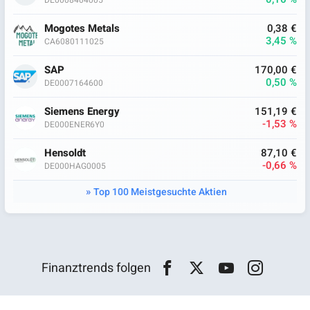
DE0008404005
Mogotes Metals
0,38 €
3,45 %
CA6080111025
SAP
170,00 €
0,50 %
DE0007164600
Siemens Energy
151,19 €
-1,53 %
DE000ENER6Y0
Hensoldt
87,10 €
-0,66 %
DE000HAG0005
Top 100 Meistgesuchte Aktien
Finanztrends folgen