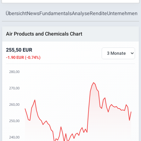
Übersicht
News
Fundamentals
Analyse
Rendite
Unternehmen
Air Products and Chemicals Chart
255,50 EUR
-1.90 EUR (-0.74%)
280,00
Chart
270,00
Chart with 66 data points.
The chart has 1 X axis displaying categories.
260,00
The chart has 1 Y axis displaying values. Data ranges from 
250,00
240,00