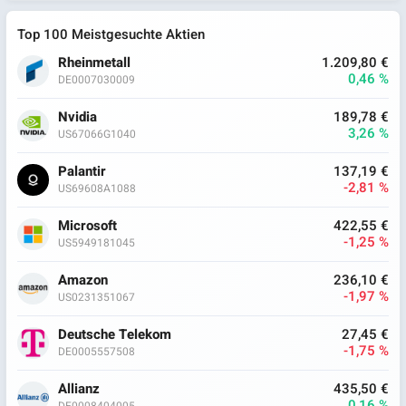
Top 100 Meistgesuchte Aktien
Rheinmetall
1.209,80 €
0,46 %
DE0007030009
Nvidia
189,78 €
3,26 %
US67066G1040
Palantir
137,19 €
-2,81 %
US69608A1088
Microsoft
422,55 €
-1,25 %
US5949181045
Amazon
236,10 €
-1,97 %
US0231351067
Deutsche Telekom
27,45 €
-1,75 %
DE0005557508
Allianz
435,50 €
0,16 %