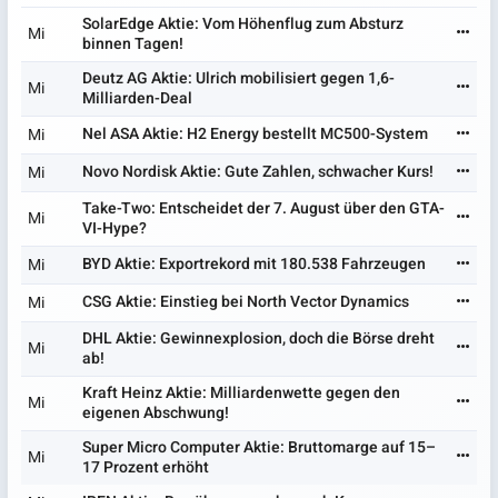
SolarEdge Aktie: Vom Höhenflug zum Absturz
Mi
binnen Tagen!
Deutz AG Aktie: Ulrich mobilisiert gegen 1,6-
Mi
Milliarden-Deal
Nel ASA Aktie: H2 Energy bestellt MC500-System
Mi
Novo Nordisk Aktie: Gute Zahlen, schwacher Kurs!
Mi
Take-Two: Entscheidet der 7. August über den GTA-
Mi
VI-Hype?
BYD Aktie: Exportrekord mit 180.538 Fahrzeugen
Mi
CSG Aktie: Einstieg bei North Vector Dynamics
Mi
DHL Aktie: Gewinnexplosion, doch die Börse dreht
Mi
ab!
Kraft Heinz Aktie: Milliardenwette gegen den
Mi
eigenen Abschwung!
Super Micro Computer Aktie: Bruttomarge auf 15–
Mi
17 Prozent erhöht