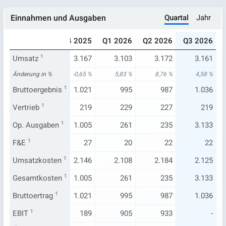
Quartal
Jahr
Einnahmen und Ausgaben
025
Q3 2025
Q4 2025
Q1 2026
Q2 2026
Q3 2026
.916
Umsatz
3.023
1
3.167
3.103
3.172
3.161
,48 %
Änderung in %
1,25 %
-0,65 %
5,83 %
8,76 %
4,58 %
862
Bruttoergebnis
983
1
1.021
995
987
1.036
222
Vertrieb
223
1
219
229
227
219
.190
Op. Ausgaben
192
1
1.005
261
235
3.133
23
F&E
1
24
27
20
22
22
.054
Umsatzkosten
2.040
1
2.146
2.108
2.184
2.125
.190
Gesamtkosten
192
1
1.005
261
235
3.133
862
Bruttoertrag
983
1
1.021
995
987
1.036
.201
EBIT
1
952
189
905
933
-