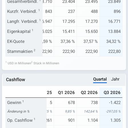
093
Gesamtverbindl.
23.891
1
23.710
23.404
23.495
23.849
.604
Kurzfr. Verbindl.
1.235
1
843
237
488
896
254
Langfr. Verbindl.
16.459
1
16.947
17.295
17.270
16.771
703
Eigenkapital
15.538
1
15.025
15.411
15.650
13.884
82 %
EK-Quote
37,29 %
36,59 %
37,36 %
37,57 %
34,32 %
2,70
Stammaktien
222,90
2
222,90
222,90
222,90
222,80
1
2
USD in Millionen
Stück in Millionen
Quartal
Jahr
Cashflow
025
Q3 2025
Q4 2025
Q1 2026
Q2 2026
Q3 2026
.731
Gewinn
1
722
5
678
738
-1.422
34 %
Änderung in %
3,62 %
-99,75 %
9,85 %
142,64 %
-297,05 %
328
Op. Cashflow
856
1
1.261
901
1.104
1.305