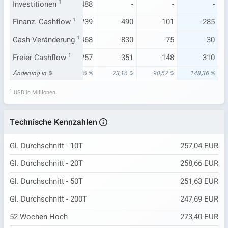
.237
Investitionen
-1.262
1
-1.488
-
-
-
.551
Finanz. Cashflow
1.209
1
-239
-490
-101
-285
-354
Cash-Veränderung
833
1
-468
-830
-75
30
.563
Freier Cashflow
-640
1
-257
-351
-148
310
18 %
Änderung in %
-85,40 %
77,06 %
73,16 %
90,57 %
148,36 %
1
USD in Millionen
Technische Kennzahlen
Gl. Durchschnitt - 10T
257,04 EUR
Gl. Durchschnitt - 20T
258,66 EUR
Gl. Durchschnitt - 50T
251,63 EUR
Gl. Durchschnitt - 200T
247,69 EUR
52 Wochen Hoch
273,40 EUR