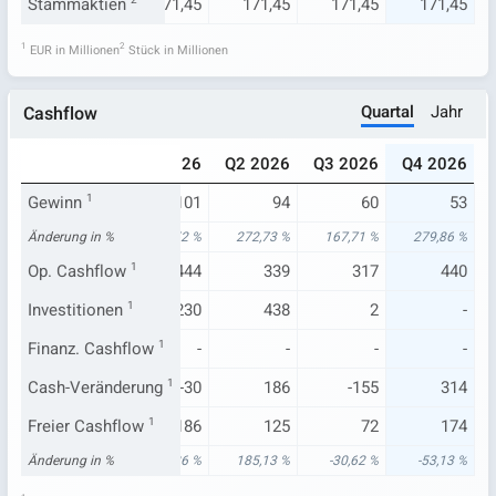
1,45
Stammaktien
171,45
2
171,45
171,45
171,45
171,45
1
2
EUR in Millionen
Stück in Millionen
Quartal
Jahr
Cashflow
025
Q4 2025
Q1 2026
Q2 2026
Q3 2026
Q4 2026
22
Gewinn
1
-29
101
94
60
53
62 %
Änderung in %
88,13 %
-25,52 %
272,73 %
167,71 %
279,86 %
372
Op. Cashflow
703
1
444
339
317
440
-143
Investitionen
-63
1
-230
438
2
-
-
Finanz. Cashflow
-
1
-
-
-
-
138
Cash-Veränderung
300
1
-30
186
-155
314
103
Freier Cashflow
371
1
186
125
72
174
56 %
Änderung in %
-9,34 %
1.287,26 %
185,13 %
-30,62 %
-53,13 %