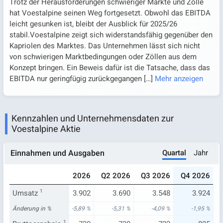
Trotz der Herausforderungen schwieriger Märkte und Zölle
hat Voestalpine seinen Weg fortgesetzt. Obwohl das EBITDA
leicht gesunken ist, bleibt der Ausblick für 2025/26
stabil.Voestalpine zeigt sich widerstandsfähig gegenüber den
Kapriolen des Marktes. Das Unternehmen lässt sich nicht
von schwierigen Marktbedingungen oder Zöllen aus dem
Konzept bringen. Ein Beweis dafür ist die Tatsache, dass das
EBITDA nur geringfügig zurückgegangen
[…]
Mehr anzeigen
Kennzahlen und Unternehmensdaten zur
Voestalpine Aktie
Quartal
Jahr
Einnahmen und Ausgaben
025
Q4 2025
Q1 2026
Q2 2026
Q3 2026
Q4 2026
.699
Umsatz
4.002
1
3.902
3.690
3.548
3.924
,53 %
Änderung in %
-6,85 %
-5,89 %
-5,31 %
-4,09 %
-1,95 %
1