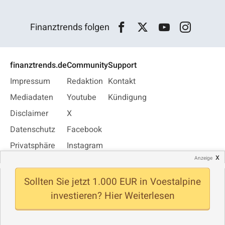
Finanztrends folgen
finanztrends.de
Community
Support
Impressum
Redaktion
Kontakt
Mediadaten
Youtube
Kündigung
Disclaimer
X
Datenschutz
Facebook
Privatsphäre
Instagram
x
Anzeige
Jobs
WhatsApp
Newsletter
Sollten Sie jetzt 1.000 EUR in Voestalpine
investieren? Hier Weiterlesen
© Finanztrends 2026 - Alle Rechte vorbehalten