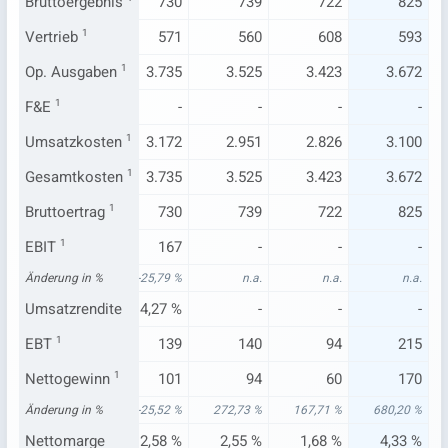
633
Bruttoergebnis
763
730
739
722
825
560
Vertrieb
572
1
571
560
608
593
.651
Op. Ausgaben
3.940
1
3.735
3.525
3.423
3.672
-
F&E
1
-
-
-
-
-
.066
Umsatzkosten
3.240
1
3.172
2.951
2.826
3.100
.651
Gesamtkosten
3.940
1
3.735
3.525
3.423
3.672
633
Bruttoertrag
763
1
730
739
722
825
49
EBIT
1
63
167
-
-
-
44 %
Änderung in %
142,94 %
-25,79 %
n.a.
n.a.
n.a.
31 %
Umsatzrendite
1,56 %
4,27 %
-
-
-
6
EBT
1
17
139
140
94
215
22
Nettogewinn
-29
1
101
94
60
170
68 %
Änderung in %
88,13 %
-25,52 %
272,73 %
167,71 %
680,20 %
60 %
Nettomarge
-0,73 %
2,58 %
2,55 %
1,68 %
4,33 %