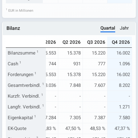
1
EUR in Millionen
Quartal
Jahr
Bilanz
025
Q4 2025
Q1 2026
Q2 2026
Q3 2026
Q4 2026
544
Bilanzsumme
15.734
1
15.553
15.378
15.220
16.002
485
Cash
1
782
744
931
777
1.096
544
Forderungen
15.734
1
15.553
15.378
15.220
16.002
.078
Gesamtverbindl.
8.270
1
8.036
7.848
7.607
8.202
-
Kurzfr. Verbindl.
-
1
-
-
-
-
-
Langfr. Verbindl.
1.649
1
-
-
-
1.271
.220
Eigenkapital
7.225
1
7.284
7.305
7.387
7.580
44 %
EK-Quote
45,91 %
46,83 %
47,50 %
48,53 %
47,37 %