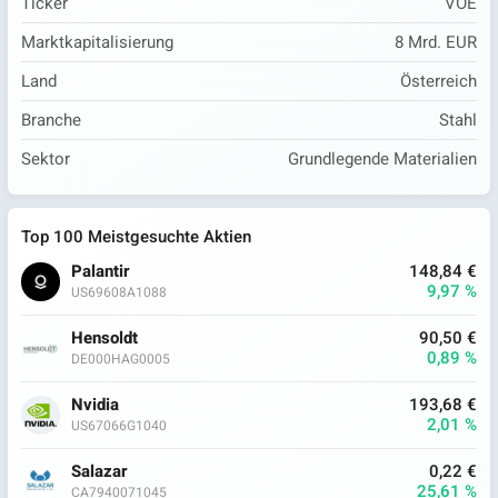
Ticker
VOE
Marktkapitalisierung
8 Mrd. EUR
Land
Österreich
Branche
Stahl
Sektor
Grundlegende Materialien
Top 100 Meistgesuchte Aktien
Palantir
148,84 €
9,97 %
US69608A1088
Hensoldt
90,50 €
0,89 %
DE000HAG0005
Nvidia
193,68 €
2,01 %
US67066G1040
Salazar
0,22 €
25,61 %
CA7940071045