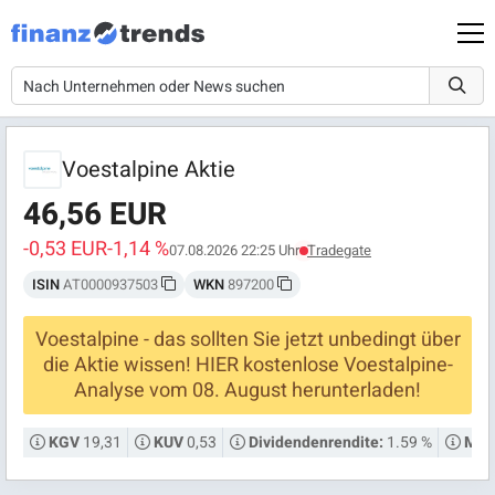
Voestalpine Aktie
46,56 EUR
-0,53 EUR
-1,14 %
07.08.2026 22:25 Uhr
Tradegate
ISIN
AT0000937503
WKN
897200
Voestalpine - das sollten Sie jetzt unbedingt über
die Aktie wissen! HIER kostenlose Voestalpine-
Analyse vom 08. August herunterladen!
19,31
0,53
1.59 %
KGV
KUV
Dividendenrendite:
Mark