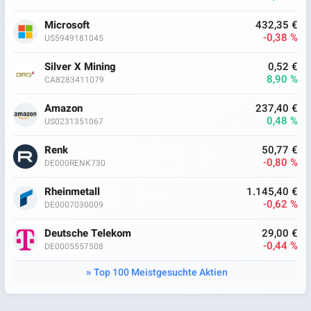
Microsoft
432,35 €
-0,38 %
US5949181045
Silver X Mining
0,52 €
8,90 %
CA8283411079
Amazon
237,40 €
0,48 %
US0231351067
Renk
50,77 €
-0,80 %
DE000RENK730
Rheinmetall
1.145,40 €
-0,62 %
DE0007030009
Deutsche Telekom
29,00 €
-0,44 %
DE0005557508
Top 100 Meistgesuchte Aktien