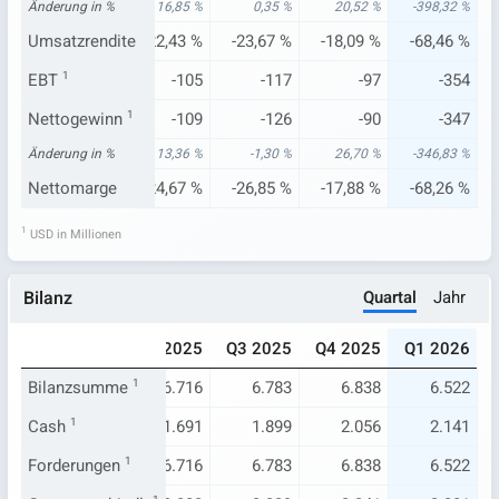
90 %
Änderung in %
76,59 %
16,85 %
0,35 %
20,52 %
-398,32 %
05 %
Umsatzrendite
-16,05 %
-22,43 %
-23,67 %
-18,09 %
-68,46 %
-120
EBT
1
-76
-105
-117
-97
-354
-123
Nettogewinn
-78
1
-109
-126
-90
-347
44 %
Änderung in %
73,33 %
13,36 %
-1,30 %
26,70 %
-346,83 %
84 %
Nettomarge
-17,84 %
-24,67 %
-26,85 %
-17,88 %
-68,26 %
1
USD in Millionen
Quartal
Jahr
Bilanz
024
Q1 2025
Q2 2025
Q3 2025
Q4 2025
Q1 2026
.737
Bilanzsumme
6.646
1
6.716
6.783
6.838
6.522
.518
Cash
1
1.541
1.691
1.899
2.056
2.141
.737
Forderungen
6.646
1
6.716
6.783
6.838
6.522