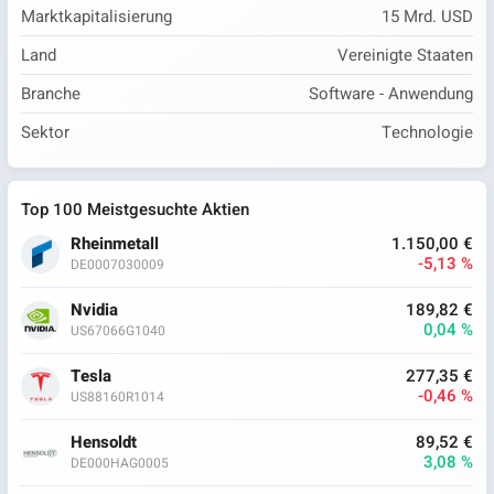
Marktkapitalisierung
15 Mrd. USD
Land
Vereinigte Staaten
Branche
Software - Anwendung
Sektor
Technologie
Top 100 Meistgesuchte Aktien
Rheinmetall
1.150,00 €
-5,13 %
DE0007030009
Nvidia
189,82 €
0,04 %
US67066G1040
Tesla
277,35 €
-0,46 %
US88160R1014
Hensoldt
89,52 €
3,08 %
DE000HAG0005