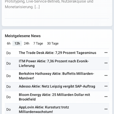
Prototyping, Live-Service-Betrieb, Nutzerakquise und
Monetarisierung. [...]
Meistgelesene News
6h
12h
24h
7 Tage
30 Tage
The Trade Desk Aktie: 7,29 Prozent Tagesminus
Do
ITM Power Aktie: 7,36 Prozent nach Evonik-
Do
Lieferung
Berkshire Hathaway Aktie: Buffetts Milliarden-
Do
Manöver!
Adesso Aktie: Netz Leipzig vergibt SAP-Auftrag
Do
Bloom Energy Aktie: 25 Milliarden Dollar mit
Do
Brookfield
AppLovin Aktie: Kurssturz trotz
Do
Milliardenwachstum!