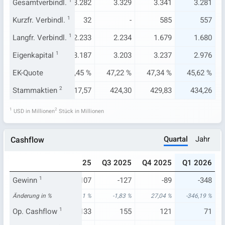
.310
Gesamtverbindl.
3.219
1
3.282
3.329
3.341
3.281
-
Kurzfr. Verbindl.
-
1
32
-
585
557
.239
Langfr. Verbindl.
2.232
1
2.233
2.234
1.679
1.680
.191
Eigenkapital
3.186
1
3.187
3.203
3.237
2.976
35 %
EK-Quote
47,93 %
47,45 %
47,22 %
47,34 %
45,62 %
5,17
Stammaktien
411,85
2
417,57
424,30
429,83
434,26
1
2
USD in Millionen
Stück in Millionen
Quartal
Jahr
Cashflow
024
Q1 2025
Q2 2025
Q3 2025
Q4 2025
Q1 2026
-123
Gewinn
1
-78
-107
-127
-89
-348
76 %
Änderung in %
73,27 %
14,61 %
-1,83 %
27,04 %
-346,19 %
112
Op. Cashflow
13
1
133
155
121
71