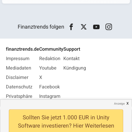
Finanztrends folgen
finanztrends.de
Community
Support
Impressum
Redaktion
Kontakt
Mediadaten
Youtube
Kündigung
Disclaimer
X
Datenschutz
Facebook
Privatsphäre
Instagram
x
Anzeige
Jobs
WhatsApp
Newsletter
Sollten Sie jetzt 1.000 EUR in Unity
Software investieren? Hier Weiterlesen
© Finanztrends 2026 - Alle Rechte vorbehalten