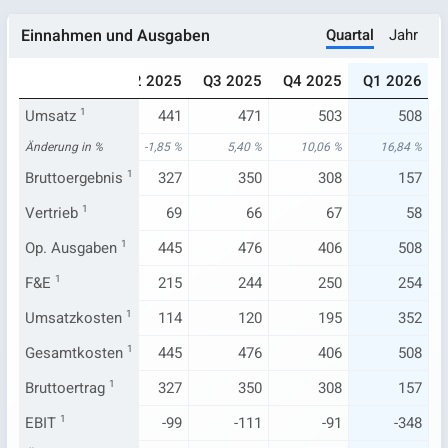
Quartal
Jahr
Einnahmen und Ausgaben
024
Q1 2025
Q2 2025
Q3 2025
Q4 2025
Q1 2026
457
Umsatz
435
1
441
471
503
508
98 %
Änderung in %
-5,51 %
-1,85 %
5,40 %
10,06 %
16,84 %
342
Bruttoergebnis
321
1
327
350
308
157
71
Vertrieb
1
66
69
66
67
58
465
Op. Ausgaben
449
1
445
476
406
508
218
F&E
1
221
215
244
250
254
116
Umsatzkosten
114
1
114
120
195
352
465
Gesamtkosten
449
1
445
476
406
508
342
Bruttoertrag
321
1
327
350
308
157
-115
EBIT
1
-70
-99
-111
-91
-348