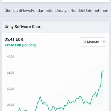
Übersicht
News
Fundamentals
Analyse
Rendite
Unternehmen
Unity Software Chart
35,41 EUR
+12.64 EUR (+55.51%)
40,00
Chart
35,00
Chart with 67 data points.
The chart has 1 X axis displaying categories.
The chart has 1 Y axis displaying values. Data ranges from 
30,00
25,00