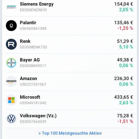
Siemens Energy
154,04 €
2,05 %
DE000ENER6Y0
Palantir
135,46 €
-1,25 %
US69608A1088
Renk
51,29 €
5,10 %
DE000RENK730
Bayer AG
49,38 €
0,06 %
DE000BAY0017
Amazon
236,30 €
0,06 %
US0231351067
Microsoft
433,65 €
2,63 %
US5949181045
Volkswagen (Vz.)
75,28 €
-1,51 %
DE0007664039
Top 100 Meistgesuchte Aktien