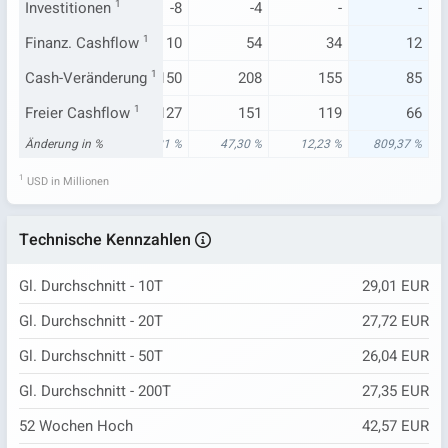
-6
Investitionen
-6
1
-8
-4
-
-
19
Finanz. Cashflow
12
1
10
54
34
12
112
Cash-Veränderung
24
1
150
208
155
85
106
Freier Cashflow
7
1
127
151
119
66
10 %
Änderung in %
150,18 %
59,81 %
47,30 %
12,23 %
809,37 %
1
USD in Millionen
Technische Kennzahlen
Gl. Durchschnitt - 10T
29,01 EUR
Gl. Durchschnitt - 20T
27,72 EUR
Gl. Durchschnitt - 50T
26,04 EUR
Gl. Durchschnitt - 200T
27,35 EUR
52 Wochen Hoch
42,57 EUR