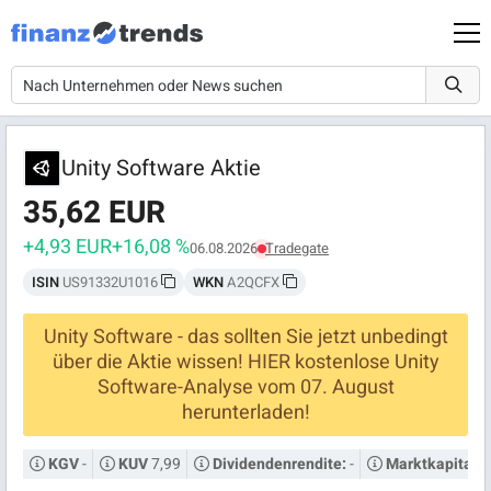
Unity Software Aktie
35,62 EUR
+4,93 EUR
+16,08 %
06.08.2026
Tradegate
ISIN
US91332U1016
WKN
A2QCFX
Unity Software - das sollten Sie jetzt unbedingt
über die Aktie wissen! HIER kostenlose Unity
Software-Analyse vom 07. August
herunterladen!
-
7,99
-
KGV
KUV
Dividendenrendite:
Marktkapitalis