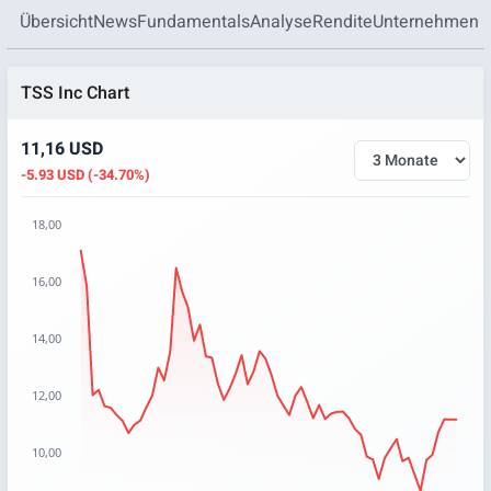
Übersicht
News
Fundamentals
Analyse
Rendite
Unternehmen
TSS Inc Chart
11,16 USD
-5.93 USD (-34.70%)
18,00
Chart
16,00
Chart with 64 data points.
The chart has 1 X axis displaying categories.
14,00
The chart has 1 Y axis displaying values. Data ranges from 8
12,00
10,00