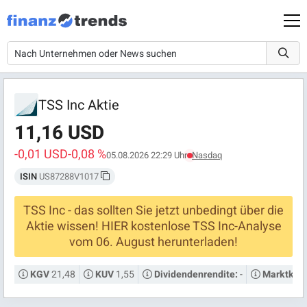
TSS Inc Aktie
11,16 USD
-0,01 USD
-0,08 %
05.08.2026 22:29 Uhr
Nasdaq
ISIN
US87288V1017
TSS Inc - das sollten Sie jetzt unbedingt über die
Aktie wissen! HIER kostenlose TSS Inc-Analyse
vom 06. August herunterladen!
21,48
1,55
-
KGV
KUV
Dividendenrendite:
Marktkapi