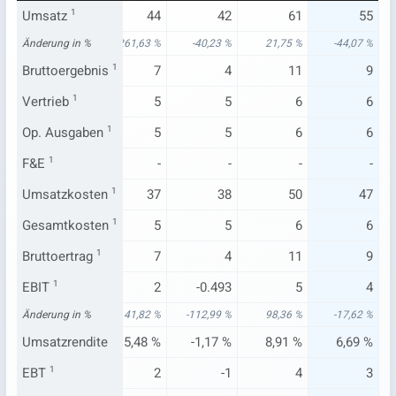
50
Umsatz
1
99
44
42
61
55
95 %
Änderung in %
522,70 %
261,63 %
-40,23 %
21,75 %
-44,07 %
7
Bruttoergebnis
9
1
7
4
11
9
4
Vertrieb
1
5
5
5
6
6
4
Op. Ausgaben
5
1
5
5
6
6
-
F&E
1
-
-
-
-
-
43
Umsatzkosten
90
1
37
38
50
47
4
Gesamtkosten
5
1
5
5
6
6
7
Bruttoertrag
9
1
7
4
11
9
3
EBIT
1
4
2
-0.493
5
4
52 %
Änderung in %
1.677,08 %
41,82 %
-112,99 %
98,36 %
-17,62 %
47 %
Umsatzrendite
4,54 %
5,48 %
-1,17 %
8,91 %
6,69 %
2
EBT
1
3
2
-1
4
3