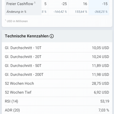
-28
Freier Cashflow
6
1
5
-25
16
-15
19 %
Änderung in %
121,10 %
190,35 %
-164,42 %
155,64 %
-368,25 %
1
USD in Millionen
Technische Kennzahlen
Gl. Durchschnitt - 10T
10,05 USD
Gl. Durchschnitt - 20T
10,24 USD
Gl. Durchschnitt - 50T
11,89 USD
Gl. Durchschnitt - 200T
11,98 USD
52 Wochen Hoch
28,75 USD
52 Wochen Tief
6,92 USD
RSI (14)
53,19
ADR (20)
7,03 %