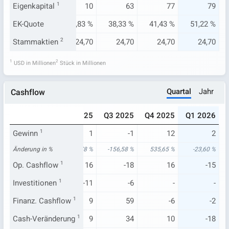
7
Eigenkapital
9
1
10
63
77
79
39 %
EK-Quote
8,27 %
6,83 %
38,33 %
41,43 %
51,22 %
4,70
Stammaktien
24,70
2
24,70
24,70
24,70
24,70
1
2
USD in Millionen
Stück in Millionen
Quartal
Jahr
Cashflow
024
Q1 2025
Q2 2025
Q3 2025
Q4 2025
Q1 2026
2
Gewinn
1
3
1
-1
12
2
35 %
Änderung in %
19.760,00 %
5,78 %
-156,58 %
535,65 %
-23,60 %
-22
Op. Cashflow
21
1
16
-18
16
-15
-7
Investitionen
-15
1
-11
-6
-
-
5
Finanz. Cashflow
-2
1
9
59
-6
-2
-23
Cash-Veränderung
4
1
9
34
10
-18