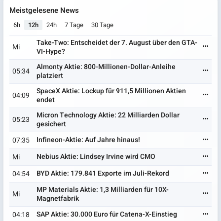
Meistgelesene News
6h
12h
24h
7 Tage
30 Tage
Take-Two: Entscheidet der 7. August über den GTA-
Mi
VI-Hype?
Almonty Aktie: 800-Millionen-Dollar-Anleihe
05:34
platziert
SpaceX Aktie: Lockup für 911,5 Millionen Aktien
04:09
endet
Micron Technology Aktie: 22 Milliarden Dollar
05:23
gesichert
Infineon-Aktie: Auf Jahre hinaus!
07:35
Nebius Aktie: Lindsey Irvine wird CMO
Mi
BYD Aktie: 179.841 Exporte im Juli-Rekord
04:54
MP Materials Aktie: 1,3 Milliarden für 10X-
Mi
Magnetfabrik
SAP Aktie: 30.000 Euro für Catena-X-Einstieg
04:18