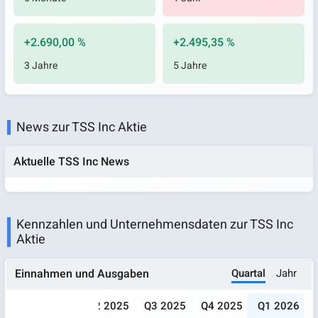
+2.690,00 %
+2.495,35 %
3 Jahre
5 Jahre
News zur TSS Inc Aktie
Aktuelle TSS Inc News
Kennzahlen und Unternehmensdaten zur TSS Inc
Aktie
Quartal
Jahr
Einnahmen und Ausgaben
024
Q1 2025
Q2 2025
Q3 2025
Q4 2025
Q1 2026