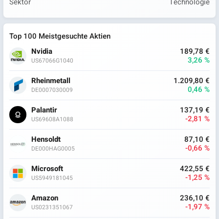
Sektor
Technologie
Top 100 Meistgesuchte Aktien
Nvidia
189,78 €
3,26 %
US67066G1040
Rheinmetall
1.209,80 €
0,46 %
DE0007030009
Palantir
137,19 €
-2,81 %
US69608A1088
Hensoldt
87,10 €
-0,66 %
DE000HAG0005
Microsoft
422,55 €
-1,25 %
US5949181045
Amazon
236,10 €
-1,97 %
US0231351067