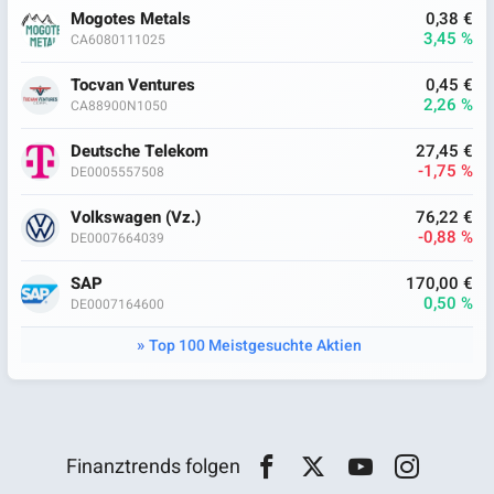
Mogotes Metals
0,38 €
3,45 %
CA6080111025
Tocvan Ventures
0,45 €
2,26 %
CA88900N1050
Deutsche Telekom
27,45 €
-1,75 %
DE0005557508
Volkswagen (Vz.)
76,22 €
-0,88 %
DE0007664039
SAP
170,00 €
0,50 %
DE0007164600
Top 100 Meistgesuchte Aktien
Finanztrends folgen