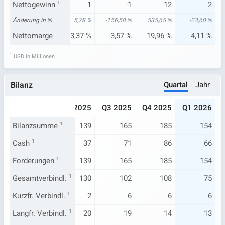
2
Nettogewinn
3
1
1
-1
12
2
35 %
Änderung in %
19.760,00 %
5,78 %
-156,58 %
535,65 %
-23,60 %
82 %
Nettomarge
3,01 %
3,37 %
-3,57 %
19,96 %
4,11 %
1
USD in Millionen
Quartal
Jahr
Bilanz
024
Q1 2025
Q2 2025
Q3 2025
Q4 2025
Q1 2026
97
Bilanzsumme
114
1
139
165
185
154
23
Cash
1
27
37
71
86
66
97
Forderungen
114
1
139
165
185
154
89
Gesamtverbindl.
104
1
130
102
108
75
.966
Kurzfr. Verbindl.
2
1
2
6
6
6
8
Langfr. Verbindl.
8
1
20
19
14
13