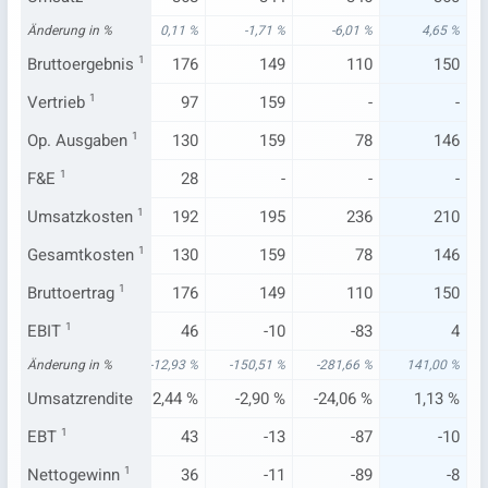
,23 %
Änderung in %
-4,37 %
0,11 %
-1,71 %
-6,01 %
4,65 %
172
Bruttoergebnis
160
1
176
149
110
150
117
Vertrieb
141
1
97
159
-
-
210
Op. Ausgaben
141
1
130
159
78
146
28
F&E
1
-
28
-
-
-
195
Umsatzkosten
190
1
192
195
236
210
210
Gesamtkosten
141
1
130
159
78
146
172
Bruttoertrag
160
1
176
149
110
150
53
EBIT
1
20
46
-10
-83
4
15 %
Änderung in %
-35,29 %
-12,93 %
-150,51 %
-281,66 %
141,00 %
31 %
Umsatzrendite
5,65 %
12,44 %
-2,90 %
-24,06 %
1,13 %
-40
EBT
1
17
43
-13
-87
-10
-49
Nettogewinn
11
1
36
-11
-89
-8