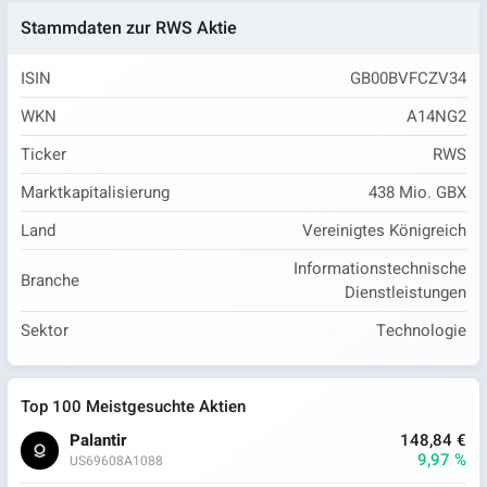
Stammdaten zur RWS Aktie
ISIN
GB00BVFCZV34
WKN
A14NG2
Ticker
RWS
Marktkapitalisierung
438 Mio. GBX
Land
Vereinigtes Königreich
Informationstechnische
Branche
Dienstleistungen
Sektor
Technologie
Top 100 Meistgesuchte Aktien
Palantir
148,84 €
9,97 %
US69608A1088