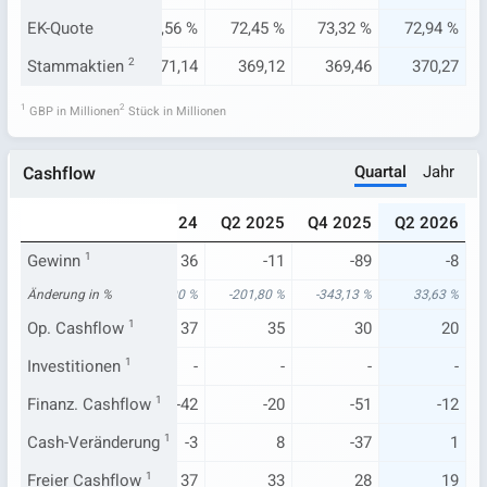
03 %
EK-Quote
70,70 %
74,56 %
72,45 %
73,32 %
72,94 %
8,75
Stammaktien
374,01
2
371,14
369,12
369,46
370,27
1
2
GBP in Millionen
Stück in Millionen
Quartal
Jahr
Cashflow
023
Q2 2024
Q4 2024
Q2 2025
Q4 2025
Q2 2026
-49
Gewinn
1
11
36
-11
-89
-8
30 %
Änderung in %
-46,89 %
174,90 %
-201,80 %
-343,13 %
33,63 %
47
Op. Cashflow
35
1
37
35
30
20
-
Investitionen
-
1
-
-
-
-
-2
Finanz. Cashflow
-21
1
-42
-20
-51
-12
.100
Cash-Veränderung
-12
1
-3
8
-37
1
29
Freier Cashflow
33
1
37
33
28
19