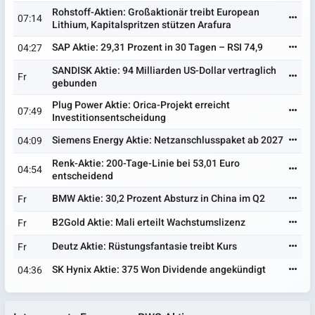
Rohstoff-Aktien: Großaktionär treibt European
07:14
Lithium, Kapitalspritzen stützen Arafura
SAP Aktie: 29,31 Prozent in 30 Tagen – RSI 74,9
04:27
SANDISK Aktie: 94 Milliarden US-Dollar vertraglich
Fr
gebunden
Plug Power Aktie: Orica-Projekt erreicht
07:49
Investitionsentscheidung
Siemens Energy Aktie: Netzanschlusspaket ab 2027
04:09
Renk-Aktie: 200-Tage-Linie bei 53,01 Euro
04:54
entscheidend
BMW Aktie: 30,2 Prozent Absturz in China im Q2
Fr
B2Gold Aktie: Mali erteilt Wachstumslizenz
Fr
Deutz Aktie: Rüstungsfantasie treibt Kurs
Fr
SK Hynix Aktie: 375 Won Dividende angekündigt
04:36