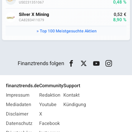
0,48 %
US0231351067
Silver X Mining
0,52 €
8,90 %
CA8283411079
Top 100 Meistgesuchte Aktien
Finanztrends folgen
finanztrends.de
Community
Support
Impressum
Redaktion
Kontakt
Mediadaten
Youtube
Kündigung
Disclaimer
X
Datenschutz
Facebook