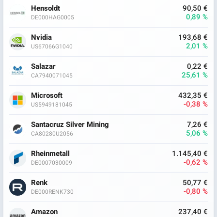
Hensoldt
90,50 €
0,89 %
DE000HAG0005
Nvidia
193,68 €
2,01 %
US67066G1040
Salazar
0,22 €
25,61 %
CA7940071045
Microsoft
432,35 €
-0,38 %
US5949181045
Santacruz Silver Mining
7,26 €
5,06 %
CA80280U2056
Rheinmetall
1.145,40 €
-0,62 %
DE0007030009
Renk
50,77 €
-0,80 %
DE000RENK730
Amazon
237,40 €