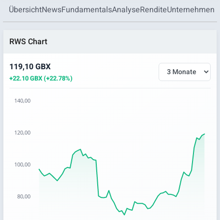
Übersicht
News
Fundamentals
Analyse
Rendite
Unternehmen
RWS Chart
119,10 GBX
+22.10 GBX (+22.78%)
140,00
Chart
120,00
Chart with 65 data points.
The chart has 1 X axis displaying categories.
The chart has 1 Y axis displaying values. Data ranges from 6
100,00
80,00