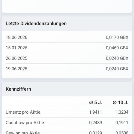
Letzte Dividendenzahlungen
18.06.2026
0,0170 GBX
15.01.2026
0,0460 GBX
26.06.2025
0,0240 GBX
19.06.2025
0,0240 GBX
Kennziffern
⌀
⌀
5 J.
10 J.
Umsatz pro Aktie
1,9411
1,3234
Cashflow pro Aktie
0,2489
0,1911
Gewinn pro Aktie
0,0129
0,0508