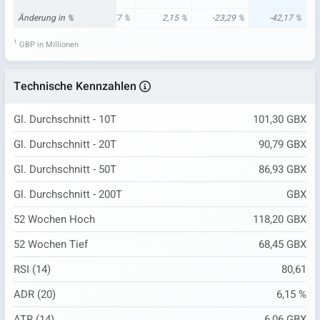
52 %
Änderung in %
-9,47 %
24,57 %
2,15 %
-23,29 %
-42,17 %
1
GBP in Millionen
Technische Kennzahlen
Gl. Durchschnitt - 10T
101,30 GBX
Gl. Durchschnitt - 20T
90,79 GBX
Gl. Durchschnitt - 50T
86,93 GBX
Gl. Durchschnitt - 200T
GBX
52 Wochen Hoch
118,20 GBX
52 Wochen Tief
68,45 GBX
RSI (14)
80,61
ADR (20)
6,15 %
ATR (14)
6,06 GBX