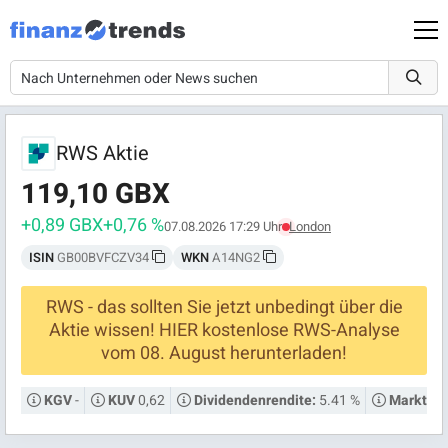
RWS Aktie
119,10 GBX
+0,89 GBX
+0,76 %
07.08.2026 17:29 Uhr
London
ISIN
GB00BVFCZV34
WKN
A14NG2
RWS - das sollten Sie jetzt unbedingt über die
Aktie wissen! HIER kostenlose RWS-Analyse
vom 08. August herunterladen!
-
0,62
5.41 %
KGV
KUV
Dividendenrendite:
Marktkap