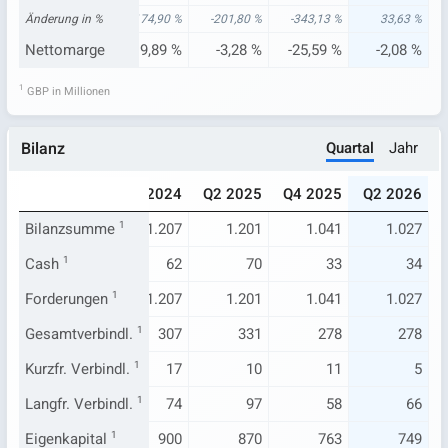
30 %
Änderung in %
-46,89 %
174,90 %
-201,80 %
-343,13 %
33,63 %
22 %
Nettomarge
3,16 %
9,89 %
-3,28 %
-25,59 %
-2,08 %
1
GBP in Millionen
Quartal
Jahr
Bilanz
023
Q2 2024
Q4 2024
Q2 2025
Q4 2025
Q2 2026
.316
Bilanzsumme
1.286
1
1.207
1.201
1.041
1.027
76
Cash
1
65
62
70
33
34
.316
Forderungen
1.286
1
1.207
1.201
1.041
1.027
329
Gesamtverbindl.
377
1
307
331
278
278
10
Kurzfr. Verbindl.
18
1
17
10
11
5
53
Langfr. Verbindl.
104
1
74
97
58
66
987
Eigenkapital
909
1
900
870
763
749