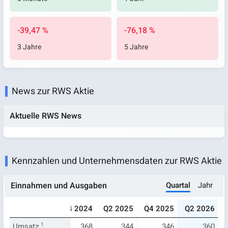
-39,47 %
-76,18 %
3 Jahre
5 Jahre
News zur RWS Aktie
Aktuelle RWS News
Kennzahlen und Unternehmensdaten zur RWS Aktie
Quartal
Jahr
Einnahmen und Ausgaben
023
Q2 2024
Q4 2024
Q2 2025
Q4 2025
Q2 2026
368
Umsatz
350
1
368
344
346
360