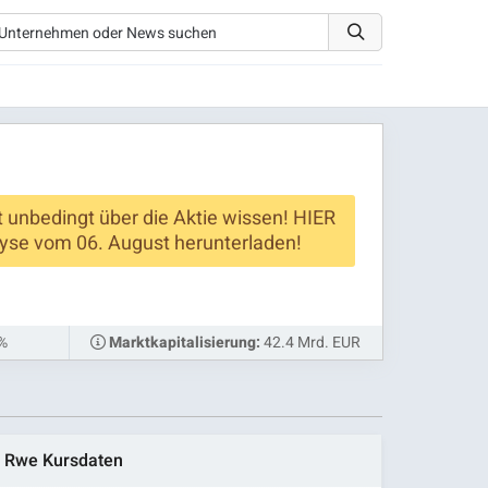
zt unbedingt über die Aktie wissen! HIER
yse vom 06. August herunterladen!
 %
42.4 Mrd. EUR
Marktkapitalisierung:
Rwe Kursdaten