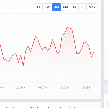
1T
1W
3M
6M
1J
5J
Max
 ranges from 54.06 to 59.56.
6.N
24.06.N
07.07.N
20.07.N
02.08.N