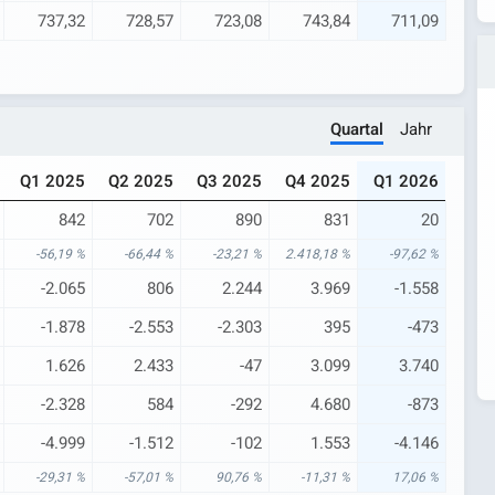
737,32
728,57
723,08
743,84
711,09
Quartal
Jahr
Q1 2025
Q2 2025
Q3 2025
Q4 2025
Q1 2026
842
702
890
831
20
-56,19 %
-66,44 %
-23,21 %
2.418,18 %
-97,62 %
-2.065
806
2.244
3.969
-1.558
-1.878
-2.553
-2.303
395
-473
1.626
2.433
-47
3.099
3.740
-2.328
584
-292
4.680
-873
-4.999
-1.512
-102
1.553
-4.146
-29,31 %
-57,01 %
90,76 %
-11,31 %
17,06 %