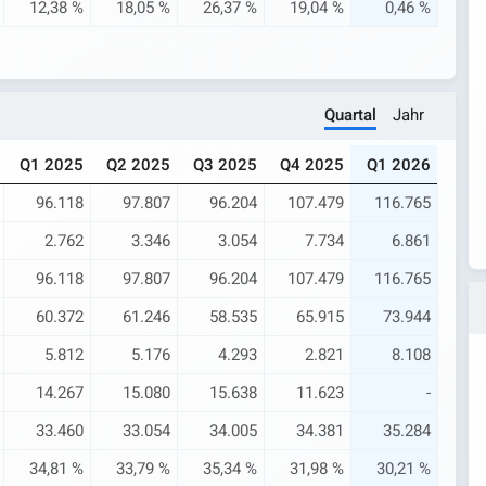
12,38 %
18,05 %
26,37 %
19,04 %
0,46 %
Quartal
Jahr
Q1 2025
Q2 2025
Q3 2025
Q4 2025
Q1 2026
96.118
97.807
96.204
107.479
116.765
2.762
3.346
3.054
7.734
6.861
96.118
97.807
96.204
107.479
116.765
60.372
61.246
58.535
65.915
73.944
5.812
5.176
4.293
2.821
8.108
14.267
15.080
15.638
11.623
-
33.460
33.054
34.005
34.381
35.284
34,81 %
33,79 %
35,34 %
31,98 %
30,21 %