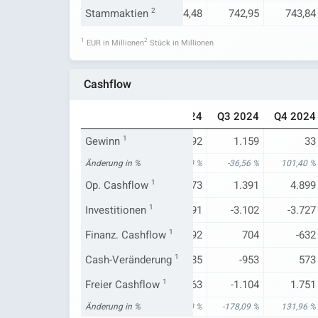
743,84
Stammaktien
743,84
2
744,48
742,95
743,84
1
2
EUR in Millionen
Stück in Millionen
Cashflow
Q4 2023
Q1 2024
Q2 2024
Q3 2024
Q4 2024
-2.357
Gewinn
1.922
1
2.092
1.159
33
-423,76 %
Änderung in %
16,56 %
398,10 %
-36,56 %
101,40 %
1.126
Op. Cashflow
-2.143
1
2.473
1.391
4.899
-1.122
Investitionen
-1.592
1
-1.291
-3.102
-3.727
-798
Finanz. Cashflow
652
1
392
704
-632
-810
Cash-Veränderung
-3.032
1
1.585
-953
573
-5.479
Freier Cashflow
-3.866
1
-963
-1.104
1.751
-64,44 %
Änderung in %
-32.316,67 %
-902,50 %
-178,09 %
131,96 %