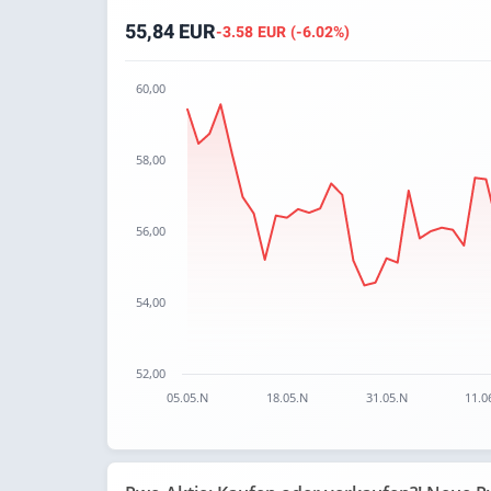
55,84 EUR
-3.58 EUR (-6.02%)
60,00
Chart
58,00
Chart with 67 data points.
The chart has 1 X axis displaying categories.
The chart has 1 Y axis displaying values. Data
56,00
54,00
52,00
05.05.N
18.05.N
31.05.N
11.0
End of interactive chart.