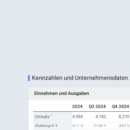
Kennzahlen und Unternehmensdaten 
Einnahmen und Ausgaben
Q4 2023
Q1 2024
Q2 2024
Q3 2024
Q4 2024
7.609
Umsatz
6.629
1
4.594
4.742
8.270
-33,45 %
Änderung in %
-29,55 %
-16,11 %
-21,90 %
8,69 %