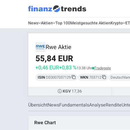
News
Aktien
Top 100
Meistgesuchte Aktien
Krypto
E
Rwe Aktie
55,84 EUR
+0,46 EUR
+0,83 %
13:38 Uhr
Tradegate
ISIN
DE0007037129
WKN
703712
Deutschlan
17,36
KGV
Übersicht
News
Fundamentals
Analyse
Rendite
Unt
Rwe Chart