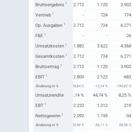
2.492
Bruttoergebnis
-231
1
2.712
1.120
3.902
Vertrieb
-
1
-
-
724
774
8.504
Op. Ausgaben
-1.449
1
2.712
724
6.271
18
F&E
1
-
-
-
26
5.117
Umsatzkosten
6.860
1
1.882
3.622
4.368
8.504
Gesamtkosten
-1.449
1
2.712
724
6.271
2.492
Bruttoertrag
-231
1
2.712
1.120
3.902
752
EBIT
1
2.928
2.809
2.122
-683
138,98 %
Änderung in %
13,71 %
238,84 %
-12,24 %
-190,82 %
9,88 %
Umsatzrendite
44,16 %
61,14 %
44,74 %
-8,25 %
-548
EBT
1
2.309
2.232
1.312
219
-2.357
Nettogewinn
1.922
1
2.092
1.159
-34
-483,25 %
Änderung in %
20,28 %
430,96 %
-36,11 %
98,56 %