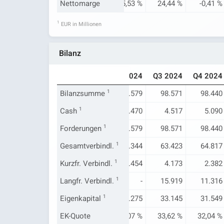
-30,97 %
Nettomarge
28,99 %
45,53 %
24,44 %
-0,41 %
1
EUR in Millionen
Bilanz
Q4 2023
Q1 2024
Q2 2024
Q3 2024
Q4 2024
121.048
Bilanzsumme
103.262
1
97.579
98.571
98.440
6.917
Cash
1
3.885
5.470
4.517
5.090
121.048
Forderungen
103.262
1
97.579
98.571
98.440
87.908
Gesamtverbindl.
69.184
1
63.344
63.423
64.817
1.211
Kurzfr. Verbindl.
2.661
1
2.454
4.173
2.382
10.768
Langfr. Verbindl.
-
1
-
15.919
11.316
31.569
Eigenkapital
32.148
1
32.275
33.145
31.549
26,07 %
EK-Quote
31,13 %
33,07 %
33,62 %
32,04 %