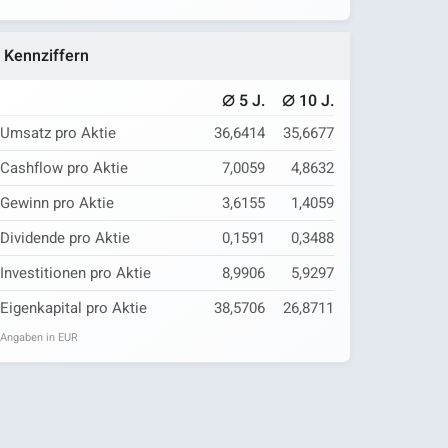
Kennziffern
⌀
⌀
5 J.
10 J.
Umsatz pro Aktie
36,6414
35,6677
Cashflow pro Aktie
7,0059
4,8632
Gewinn pro Aktie
3,6155
1,4059
Dividende pro Aktie
0,1591
0,3488
Investitionen pro Aktie
8,9906
5,9297
Eigenkapital pro Aktie
38,5706
26,8711
Angaben in EUR