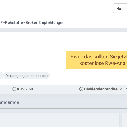
TF
Rohstoffe
Broker Empfehlungen
Rwe - das sollten Sie jet
kostenlose Rwe-Anal
d
Versorgungsunternehmen
2,54
2.1
KUV
Dividendenrendite:
ernehmen