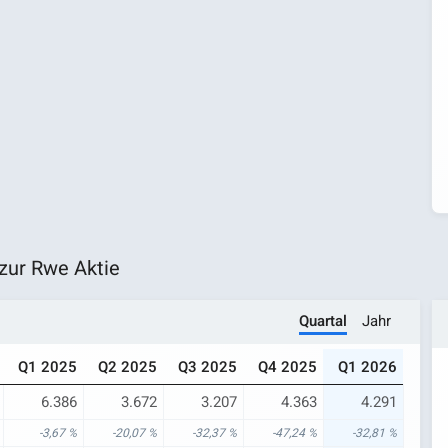
zur Rwe Aktie
Quartal
Jahr
Q1 2025
Q2 2025
Q3 2025
Q4 2025
Q1 2026
6.386
3.672
3.207
4.363
4.291
-3,67 %
-20,07 %
-32,37 %
-47,24 %
-32,81 %