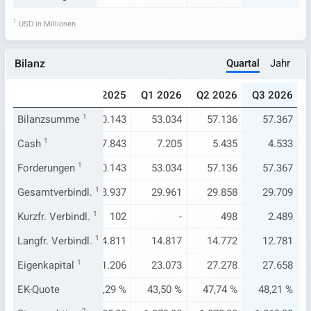
1
USD in Millionen
Quartal
Jahr
Bilanz
025
Q3 2025
Q4 2025
Q1 2026
Q2 2026
Q3 2026
372
Bilanzsumme
54.862
1
50.143
53.034
57.136
57.367
.203
Cash
1
5.448
7.843
7.205
5.435
4.533
372
Forderungen
54.862
1
50.143
53.034
57.136
57.367
644
Gesamtverbindl.
27.653
1
28.937
29.961
29.858
29.709
.365
Kurzfr. Verbindl.
-
1
102
-
498
2.489
258
Langfr. Verbindl.
14.788
1
14.811
14.817
14.772
12.781
728
Eigenkapital
27.209
1
21.206
23.073
27.278
27.658
07 %
EK-Quote
49,59 %
42,29 %
43,50 %
47,74 %
48,21 %