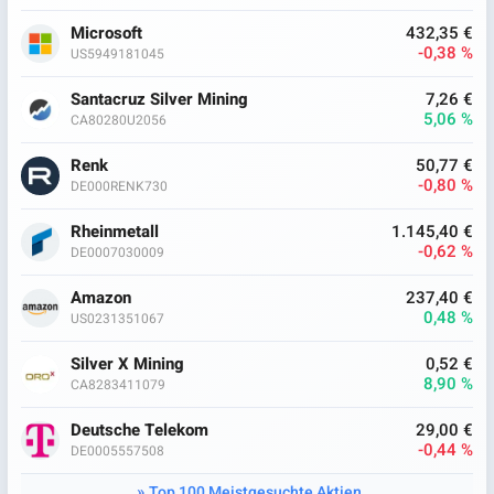
Microsoft
432,35 €
-0,38 %
US5949181045
Santacruz Silver Mining
7,26 €
5,06 %
CA80280U2056
Renk
50,77 €
-0,80 %
DE000RENK730
Rheinmetall
1.145,40 €
-0,62 %
DE0007030009
Amazon
237,40 €
0,48 %
US0231351067
Silver X Mining
0,52 €
8,90 %
CA8283411079
Deutsche Telekom
29,00 €
-0,44 %
DE0005557508
Top 100 Meistgesuchte Aktien