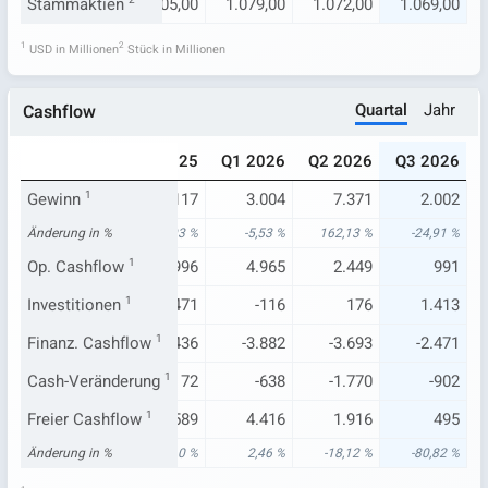
5,00
Stammaktien
1.099,00
2
1.105,00
1.079,00
1.072,00
1.069,00
1
2
USD in Millionen
Stück in Millionen
Quartal
Jahr
Cashflow
025
Q3 2025
Q4 2025
Q1 2026
Q2 2026
Q3 2026
.812
Gewinn
2.666
1
-3.117
3.004
7.371
2.002
60 %
Änderung in %
26,47 %
-206,93 %
-5,53 %
162,13 %
-24,91 %
.554
Op. Cashflow
2.875
1
3.996
4.965
2.449
991
.289
Investitionen
1.631
1
-471
-116
176
1.413
.781
Finanz. Cashflow
-3.971
-3.436
1
-3.882
-3.693
-2.471
.510
Cash-Veränderung
568
1
72
-638
-1.770
-902
.340
Freier Cashflow
2.581
1
3.589
4.416
1.916
495
56 %
Änderung in %
-3,15 %
50,10 %
2,46 %
-18,12 %
-80,82 %