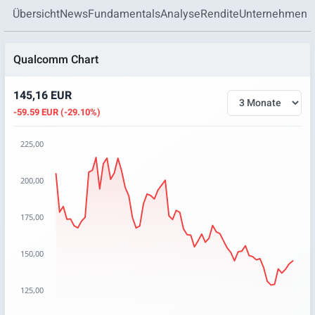
Übersicht
News
Fundamentals
Analyse
Rendite
Unternehmen
Qualcomm Chart
145,16 EUR
-59.59 EUR (-29.10%)
225,00
Chart
200,00
Chart with 66 data points.
The chart has 1 X axis displaying categories.
175,00
The chart has 1 Y axis displaying values. Data ranges from 
150,00
125,00