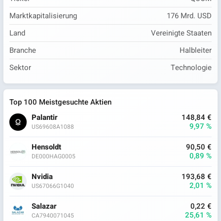
Marktkapitalisierung
176 Mrd. USD
Land
Vereinigte Staaten
Branche
Halbleiter
Sektor
Technologie
Top 100 Meistgesuchte Aktien
Palantir
148,84 €
9,97 %
US69608A1088
Hensoldt
90,50 €
0,89 %
DE000HAG0005
Nvidia
193,68 €
2,01 %
US67066G1040
Salazar
0,22 €
25,61 %
CA7940071045