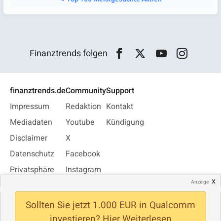
Finanztrends folgen
finanztrends.de
Community
Support
Impressum
Redaktion
Kontakt
Mediadaten
Youtube
Kündigung
Disclaimer
X
Datenschutz
Facebook
Privatsphäre
Instagram
x
Anzeige
Jobs
WhatsApp
Newsletter
Sollten Sie jetzt 1.000 EUR in Qualcomm
investieren? Hier Weiterlesen