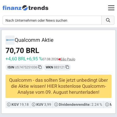
Qualcomm Aktie
70,70 BRL
+4,60 BRL
+6,95 %
07.08.2026
São Paulo
ISIN
US7475251036
WKN
883121
Qualcomm - das sollten Sie jetzt unbedingt über
die Aktie wissen! HIER kostenlose Qualcomm-
Analyse vom 09. August herunterladen!
19,18
3,99
2.24 %
KGV
KUV
Dividendenrendite:
Mark