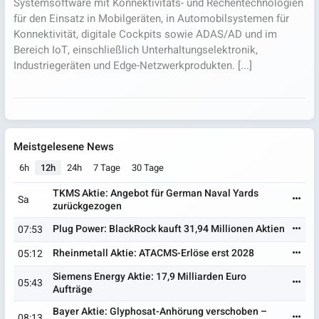
Systemsoftware mit Konnektivitäts- und Rechentechnologien
für den Einsatz in Mobilgeräten, in Automobilsystemen für
Konnektivität, digitale Cockpits sowie ADAS/AD und im
Bereich IoT, einschließlich Unterhaltungselektronik,
Industriegeräten und Edge-Netzwerkprodukten. [...]
Meistgelesene News
6h
12h
24h
7 Tage
30 Tage
TKMS Aktie: Angebot für German Naval Yards
Sa
zurückgezogen
Plug Power: BlackRock kauft 31,94 Millionen Aktien
07:53
Rheinmetall Aktie: ATACMS-Erlöse erst 2028
05:12
Siemens Energy Aktie: 17,9 Milliarden Euro
05:43
Aufträge
Bayer Aktie: Glyphosat-Anhörung verschoben –
08:13