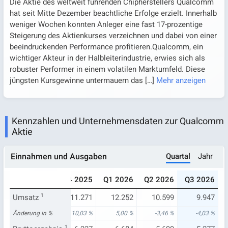
Die Aktie des weltweit führenden Chipherstellers Qualcomm
hat seit Mitte Dezember beachtliche Erfolge erzielt. Innerhalb
weniger Wochen konnten Anleger eine fast 17-prozentige
Steigerung des Aktienkurses verzeichnen und dabei von einer
beeindruckenden Performance profitieren.Qualcomm, ein
wichtiger Akteur in der Halbleiterindustrie, erwies sich als
robuster Performer in einem volatilen Marktumfeld. Diese
jüngsten Kursgewinne untermauern das
[…]
Mehr anzeigen
Kennzahlen und Unternehmensdaten zur Qualcomm
Aktie
Quartal
Jahr
Einnahmen und Ausgaben
025
Q3 2025
Q4 2025
Q1 2026
Q2 2026
Q3 2026
979
Umsatz
10.365
1
11.271
12.252
10.599
9.947
93 %
Änderung in %
10,35 %
10,03 %
5,00 %
-3,46 %
-4,03 %
1