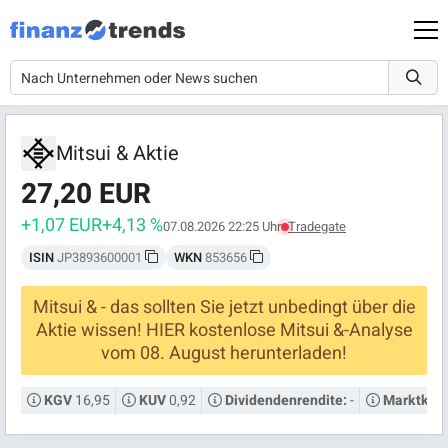
Mitsui & Aktie
27,20 EUR
+1,07 EUR
+4,13 %
07.08.2026 22:25 Uhr
Tradegate
ISIN
JP3893600001
WKN
853656
Mitsui & - das sollten Sie jetzt unbedingt über die
Aktie wissen! HIER kostenlose Mitsui &-Analyse
vom 08. August herunterladen!
16,95
0,92
-
KGV
KUV
Dividendenrendite:
Marktkapi