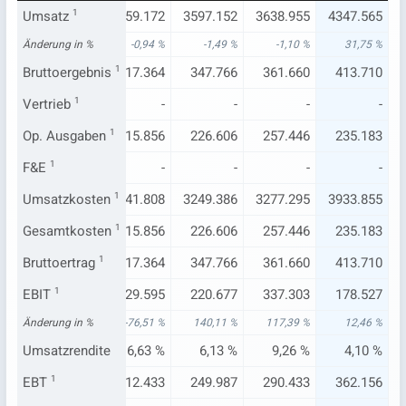
328
Umsatz
3299.943
1
3459.172
3597.152
3638.955
4347.565
61 %
Änderung in %
-14,06 %
-0,94 %
-1,49 %
-1,10 %
31,75 %
008
Bruttoergebnis
301.363
1
317.364
347.766
361.660
413.710
900
Vertrieb
21.800
1
-
-
-
-
276
Op. Ausgaben
202.222
1
215.856
226.606
257.446
235.183
-
F&E
1
-
-
-
-
-
320
Umsatzkosten
2998.580
3141.808
1
3249.386
3277.295
3933.855
276
Gesamtkosten
202.222
1
215.856
226.606
257.446
235.183
008
Bruttoertrag
301.363
1
317.364
347.766
361.660
413.710
160
EBIT
158.745
1
229.595
220.677
337.303
178.527
17 %
Änderung in %
35,78 %
-76,51 %
140,11 %
117,39 %
12,46 %
21 %
Umsatzrendite
4,81 %
6,63 %
6,13 %
9,26 %
4,10 %
085
EBT
234.203
1
312.433
249.987
290.433
362.156