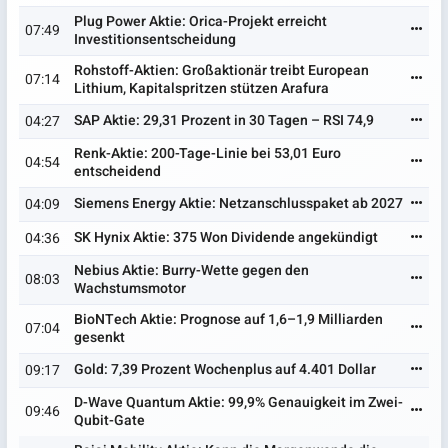
Plug Power Aktie: Orica-Projekt erreicht
07:49
Investitionsentscheidung
Rohstoff-Aktien: Großaktionär treibt European
07:14
Lithium, Kapitalspritzen stützen Arafura
SAP Aktie: 29,31 Prozent in 30 Tagen – RSI 74,9
04:27
Renk-Aktie: 200-Tage-Linie bei 53,01 Euro
04:54
entscheidend
Siemens Energy Aktie: Netzanschlusspaket ab 2027
04:09
SK Hynix Aktie: 375 Won Dividende angekündigt
04:36
Nebius Aktie: Burry-Wette gegen den
08:03
Wachstumsmotor
BioNTech Aktie: Prognose auf 1,6–1,9 Milliarden
07:04
gesenkt
Gold: 7,39 Prozent Wochenplus auf 4.401 Dollar
09:17
D-Wave Quantum Aktie: 99,9% Genauigkeit im Zwei-
09:46
Qubit-Gate