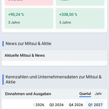
+90,24 %
+338,50 %
3 Jahre
5 Jahre
News zur Mitsui & Aktie
Aktuelle Mitsui & News
Kennzahlen und Unternehmensdaten zur Mitsui &
Aktie
Quartal
Jahr
Einnahmen und Ausgaben
025
Q1 2026
Q2 2026
Q3 2026
Q4 2026
Q1 2027