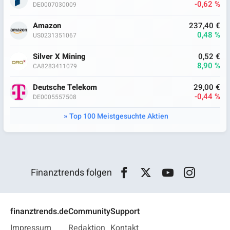
-0,62 %
DE0007030009
Amazon
237,40 €
0,48 %
US0231351067
Silver X Mining
0,52 €
8,90 %
CA8283411079
Deutsche Telekom
29,00 €
-0,44 %
DE0005557508
Top 100 Meistgesuchte Aktien
Finanztrends folgen
finanztrends.de
Community
Support
Impressum
Redaktion
Kontakt