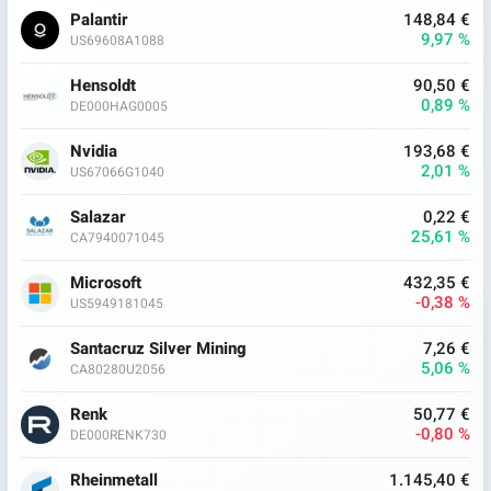
Palantir
148,84 €
9,97 %
US69608A1088
Hensoldt
90,50 €
0,89 %
DE000HAG0005
Nvidia
193,68 €
2,01 %
US67066G1040
Salazar
0,22 €
25,61 %
CA7940071045
Microsoft
432,35 €
-0,38 %
US5949181045
Santacruz Silver Mining
7,26 €
5,06 %
CA80280U2056
Renk
50,77 €
-0,80 %
DE000RENK730
Rheinmetall
1.145,40 €