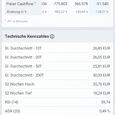
118
Freier Cashflow
180.802
1
72.536
-775.803
366.978
-51.540
90 %
Änderung in %
-4,43 %
-69,95 %
-965,22 %
142,84 %
-128,51 %
1
JPY in Millionen
Technische Kennzahlen
Gl. Durchschnitt - 10T
26,45 EUR
Gl. Durchschnitt - 20T
26,05 EUR
Gl. Durchschnitt - 50T
25,81 EUR
Gl. Durchschnitt - 200T
30,33 EUR
52 Wochen Hoch
35,70 EUR
52 Wochen Tief
18,24 EUR
RSI (14)
59,74
ADR (20)
0,49 %