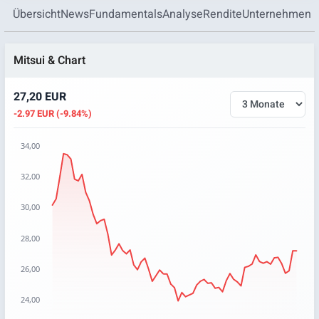
Übersicht
News
Fundamentals
Analyse
Rendite
Unternehmen
Mitsui & Chart
27,20 EUR
-2.97 EUR (-9.84%)
34,00
Chart
32,00
Chart with 67 data points.
30,00
The chart has 1 X axis displaying categories.
The chart has 1 Y axis displaying values. Data ranges from 2
28,00
26,00
24,00