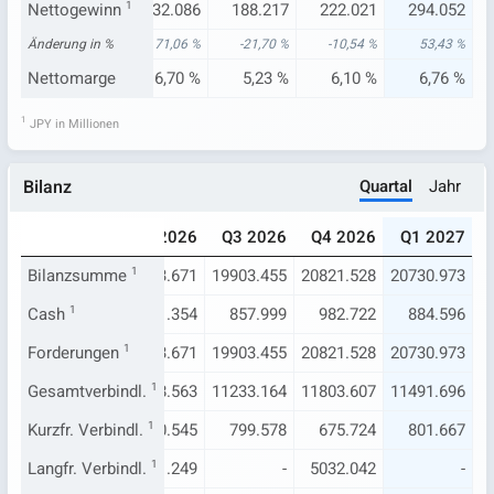
172
Nettogewinn
191.647
1
232.086
188.217
222.021
294.052
42 %
Änderung in %
-30,59 %
71,06 %
-21,70 %
-10,54 %
53,43 %
74 %
Nettomarge
5,80 %
6,70 %
5,23 %
6,10 %
6,76 %
1
JPY in Millionen
Quartal
Jahr
Bilanz
025
Q1 2026
Q2 2026
Q3 2026
Q4 2026
Q1 2027
509
Bilanzsumme
16925.105
17393.671
1
19903.455
20821.528
20730.973
356
Cash
1005.900
1
951.354
857.999
982.722
884.596
509
Forderungen
16925.105
17393.671
1
19903.455
20821.528
20730.973
877
Gesamtverbindl.
9120.724
9138.563
1
11233.164
11803.607
11491.696
597
Kurzfr. Verbindl.
757.140
690.545
1
799.578
675.724
801.667
663
Langfr. Verbindl.
-
4151.249
1
-
5032.042
-