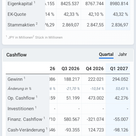
615
Eigenkapital
7595.660
1
8026.155
8425.537
8767.744
8980.814
8 %
EK-Quote
44,87 %
46,14 %
42,33 %
42,10 %
43,32 %
,47
Stammaktien
2.876,29
2
2.876,29
2.869,07
2.847,55
2.836,97
1
2
JPY in Millionen
Stück in Millionen
Quartal
Jahr
Cashflow
025
Q1 2026
Q2 2026
Q3 2026
Q4 2026
Q1 2027
172
Gewinn
191.647
1
232.086
188.217
222.021
294.052
42 %
Änderung in %
-30,59 %
71,06 %
-21,70 %
-10,54 %
53,43 %
180
Op. Cashflow
262.552
1
166.159
51.199
473.002
42.276
-
Investitionen
-
1
-
-
-
-
.864
Finanz. Cashflow
-46.395
-163.710
1
580.567
-321.074
-55.007
502
Cash-Veränderung
28.544
-54.546
1
-93.355
124.723
-98.126