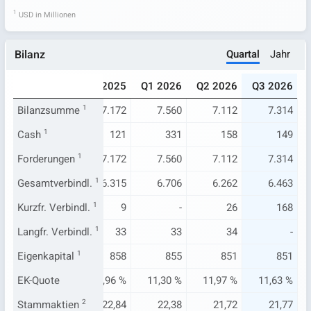
1
USD in Millionen
Quartal
Jahr
Bilanz
025
Q3 2025
Q4 2025
Q1 2026
Q2 2026
Q3 2026
.013
Bilanzsumme
7.230
1
7.172
7.560
7.112
7.314
254
Cash
1
258
121
331
158
149
.013
Forderungen
7.230
1
7.172
7.560
7.112
7.314
.181
Gesamtverbindl.
6.412
1
6.315
6.706
6.262
6.463
-
Kurzfr. Verbindl.
115
1
9
-
26
168
33
Langfr. Verbindl.
33
1
33
33
34
-
833
Eigenkapital
819
1
858
855
851
851
87 %
EK-Quote
11,32 %
11,96 %
11,30 %
11,97 %
11,63 %
3,78
Stammaktien
23,14
2
22,84
22,38
21,72
21,77