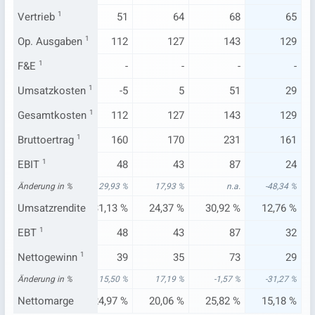
6
Vertrieb
1
49
51
64
68
65
80
Op. Ausgaben
100
1
112
127
143
129
-
F&E
1
-
-
-
-
-
270
Umsatzkosten
11
1
-5
5
51
29
80
Gesamtkosten
100
1
112
127
143
129
233
Bruttoertrag
148
1
160
170
231
161
-
EBIT
1
47
48
43
87
24
n.a.
Änderung in %
-7,87 %
29,93 %
17,93 %
n.a.
-48,34 %
-
Umsatzrendite
29,82 %
31,13 %
24,37 %
30,92 %
12,76 %
90
EBT
1
47
48
43
87
32
74
Nettogewinn
42
1
39
35
73
29
85 %
Änderung in %
-6,07 %
15,50 %
17,19 %
-1,57 %
-31,27 %
76 %
Nettomarge
26,65 %
24,97 %
20,06 %
25,82 %
15,18 %