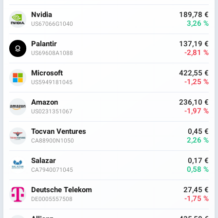
Nvidia
189,78 €
3,26 %
US67066G1040
Palantir
137,19 €
-2,81 %
US69608A1088
Microsoft
422,55 €
-1,25 %
US5949181045
Amazon
236,10 €
-1,97 %
US0231351067
Tocvan Ventures
0,45 €
2,26 %
CA88900N1050
Salazar
0,17 €
0,58 %
CA7940071045
Deutsche Telekom
27,45 €
-1,75 %
DE0005557508