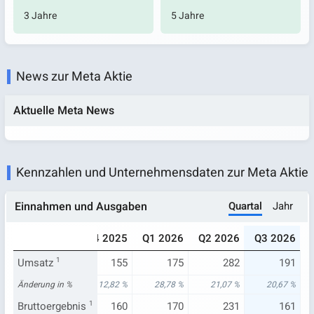
3 Jahre
5 Jahre
News zur Meta Aktie
Aktuelle Meta News
Kennzahlen und Unternehmensdaten zur Meta Aktie
Quartal
Jahr
Einnahmen und Ausgaben
025
Q3 2025
Q4 2025
Q1 2026
Q2 2026
Q3 2026
233
Umsatz
158
1
155
175
282
191
10 %
Änderung in %
1,86 %
12,82 %
28,78 %
21,07 %
20,67 %
233
Bruttoergebnis
148
1
160
170
231
161