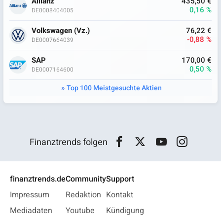
Allianz
435,50 €
0,16 %
DE0008404005
Volkswagen (Vz.)
76,22 €
-0,88 %
DE0007664039
SAP
170,00 €
0,50 %
DE0007164600
Top 100 Meistgesuchte Aktien
Finanztrends folgen
finanztrends.de
Community
Support
Impressum
Redaktion
Kontakt
Mediadaten
Youtube
Kündigung