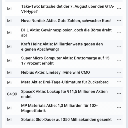
Take-Two: Entscheidet der 7. August über den GTA-
Mi
VI-Hype?
Novo Nordisk Aktie: Gute Zahlen, schwacher Kurs!
Mi
DHL Aktie: Gewinnexplosion, doch die Börse dreht
Mi
ab!
Kraft Heinz Aktie: Milliardenwette gegen den
Mi
eigenen Abschwung!
Super Micro Computer Aktie: Bruttomarge auf 15–
Mi
17 Prozent erhöht
Nebius Aktie: Lindsey Irvine wird CMO
Mi
Meta Aktie: Drei-Tage-Ultimatum für Zuckerberg
Mi
SpaceX Aktie: Lockup für 911,5 Millionen Aktien
04:09
endet
MP Materials Aktie: 1,3 Milliarden für 10X-
Mi
Magnetfabrik
Solana: Slot-Dauer auf 350 Millisekunden gesenkt
Mi