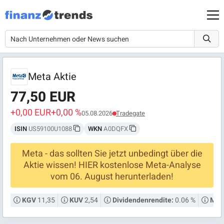
Meta Aktie
77,50 EUR
+0,00 EUR
+0,00 %
05.08.2026
Tradegate
ISIN
US59100U1088
WKN
A0DQFX
Meta - das sollten Sie jetzt unbedingt über die
Aktie wissen! HIER kostenlose Meta-Analyse
vom 06. August herunterladen!
11,35
2,54
0.06 %
KGV
KUV
Dividendenrendite:
Mark