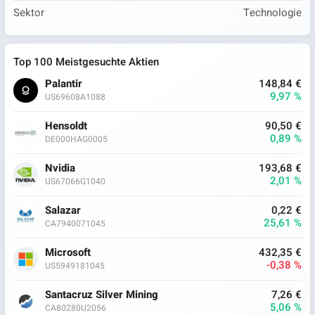
Sektor
Technologie
Top 100 Meistgesuchte Aktien
Palantir
148,84 €
9,97 %
US69608A1088
Hensoldt
90,50 €
0,89 %
DE000HAG0005
Nvidia
193,68 €
2,01 %
US67066G1040
Salazar
0,22 €
25,61 %
CA7940071045
Microsoft
432,35 €
-0,38 %
US5949181045
Santacruz Silver Mining
7,26 €
5,06 %
CA80280U2056