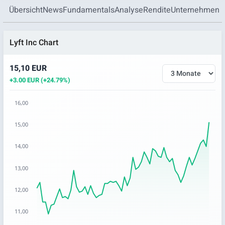
Übersicht
News
Fundamentals
Analyse
Rendite
Unternehmen
Lyft Inc Chart
15,10 EUR
+3.00 EUR (+24.79%)
16,00
Chart
15,00
Chart with 62 data points.
14,00
The chart has 1 X axis displaying categories.
The chart has 1 Y axis displaying values. Data ranges from 1
13,00
12,00
11,00