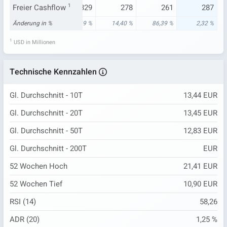
140
Freier Cashflow
281
1
329
278
261
287
82 %
Änderung in %
120,93 %
28,49 %
14,40 %
86,39 %
2,32 %
1
USD in Millionen
Technische Kennzahlen
Gl. Durchschnitt - 10T
13,44 EUR
Gl. Durchschnitt - 20T
13,45 EUR
Gl. Durchschnitt - 50T
12,83 EUR
Gl. Durchschnitt - 200T
EUR
52 Wochen Hoch
21,41 EUR
52 Wochen Tief
10,90 EUR
RSI (14)
58,26
ADR (20)
1,25 %