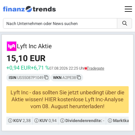
Lyft Inc Aktie
15,10 EUR
+0,94 EUR
+6,71 %
07.08.2026 22:25 Uhr
Tradegate
ISIN
US55087P1049
WKN
A2PE38
Lyft Inc - das sollten Sie jetzt unbedingt über die
Aktie wissen! HIER kostenlose Lyft Inc-Analyse
vom 08. August herunterladen!
2,38
0,94
-
KGV
KUV
Dividendenrendite:
Marktkapita