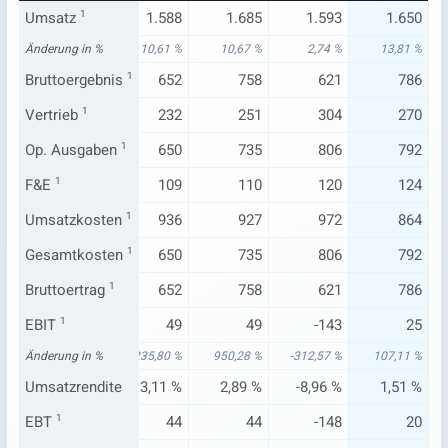
.550
Umsatz
1.450
1
1.588
1.685
1.593
1.650
60 %
Änderung in %
13,54 %
10,61 %
10,67 %
2,74 %
13,81 %
676
Bruttoergebnis
587
1
652
758
621
786
195
Vertrieb
215
1
232
251
304
270
648
Op. Ausgaben
616
1
650
735
806
792
94
F&E
1
112
109
110
120
124
875
Umsatzkosten
863
1
936
927
972
864
648
Gesamtkosten
616
1
650
735
806
792
676
Bruttoertrag
587
1
652
758
621
786
67
EBIT
1
12
49
49
-143
25
57 %
Änderung in %
155,12 %
235,80 %
950,28 %
-312,57 %
107,11 %
33 %
Umsatzrendite
0,83 %
3,11 %
2,89 %
-8,96 %
1,51 %
61
EBT
1
6
44
44
-148
20