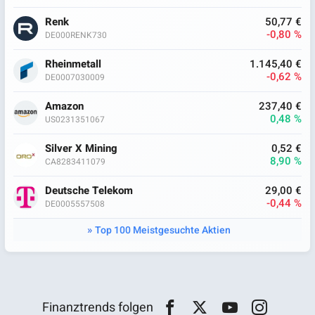
Renk
50,77 €
-0,80 %
DE000RENK730
Rheinmetall
1.145,40 €
-0,62 %
DE0007030009
Amazon
237,40 €
0,48 %
US0231351067
Silver X Mining
0,52 €
8,90 %
CA8283411079
Deutsche Telekom
29,00 €
-0,44 %
DE0005557508
Top 100 Meistgesuchte Aktien
Finanztrends folgen