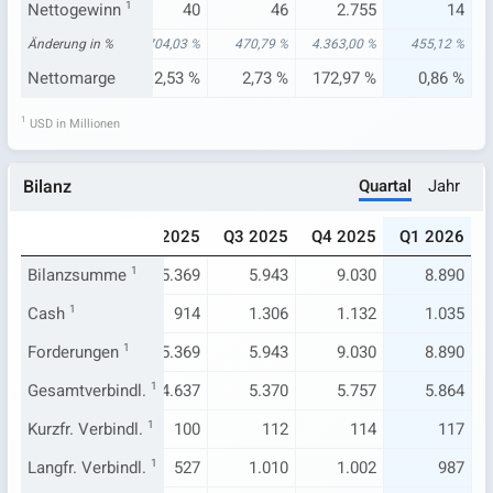
62
Nettogewinn
3
1
40
46
2.755
14
64 %
Änderung in %
108,14 %
704,03 %
470,79 %
4.363,00 %
455,12 %
98 %
Nettomarge
0,17 %
2,53 %
2,73 %
172,97 %
0,86 %
1
USD in Millionen
Quartal
Jahr
Bilanz
024
Q1 2025
Q2 2025
Q3 2025
Q4 2025
Q1 2026
.435
Bilanzsumme
5.668
1
5.369
5.943
9.030
8.890
759
Cash
1
985
914
1.306
1.132
1.035
.435
Forderungen
5.668
1
5.369
5.943
9.030
8.890
.668
Gesamtverbindl.
4.830
1
4.637
5.370
5.757
5.864
454
Kurzfr. Verbindl.
485
1
100
112
114
117
566
Langfr. Verbindl.
550
1
527
1.010
1.002
987