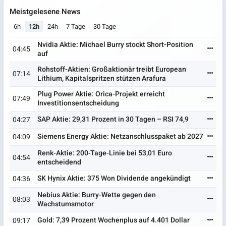
Meistgelesene News
6h
12h
24h
7 Tage
30 Tage
Nvidia Aktie: Michael Burry stockt Short-Position
04:45
auf
Rohstoff-Aktien: Großaktionär treibt European
07:14
Lithium, Kapitalspritzen stützen Arafura
Plug Power Aktie: Orica-Projekt erreicht
07:49
Investitionsentscheidung
SAP Aktie: 29,31 Prozent in 30 Tagen – RSI 74,9
04:27
Siemens Energy Aktie: Netzanschlusspaket ab 2027
04:09
Renk-Aktie: 200-Tage-Linie bei 53,01 Euro
04:54
entscheidend
SK Hynix Aktie: 375 Won Dividende angekündigt
04:36
Nebius Aktie: Burry-Wette gegen den
08:03
Wachstumsmotor
Gold: 7,39 Prozent Wochenplus auf 4.401 Dollar
09:17