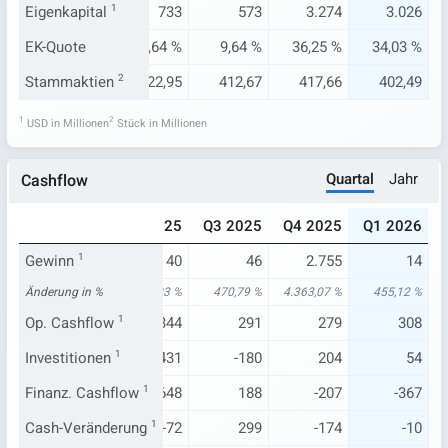
767
Eigenkapital
838
1
733
573
3.274
3.026
11 %
EK-Quote
14,78 %
13,64 %
9,64 %
36,25 %
34,03 %
3,65
Stammaktien
424,02
2
422,95
412,67
417,66
402,49
1
2
USD in Millionen
Stück in Millionen
Quartal
Jahr
Cashflow
024
Q1 2025
Q2 2025
Q3 2025
Q4 2025
Q1 2026
62
Gewinn
1
3
40
46
2.755
14
64 %
Änderung in %
108,14 %
704,03 %
470,79 %
4.363,07 %
455,12 %
153
Op. Cashflow
287
1
344
291
279
308
-194
Investitionen
66
1
431
-180
204
54
-54
Finanz. Cashflow
-52
1
-648
188
-207
-367
-12
Cash-Veränderung
301
1
-72
299
-174
-10