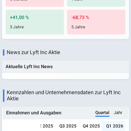
+41,00 %
-68,73 %
3 Jahre
5 Jahre
News zur Lyft Inc Aktie
Aktuelle Lyft Inc News
Kennzahlen und Unternehmensdaten zur Lyft Inc
Aktie
Quartal
Jahr
Einnahmen und Ausgaben
024
Q1 2025
Q2 2025
Q3 2025
Q4 2025
Q1 2026