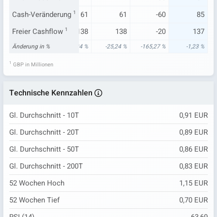
65
Cash-Veränderung
95
1
61
61
-60
85
185
Freier Cashflow
31
1
138
138
-20
137
77 %
Änderung in %
166,03 %
-25,24 %
-25,24 %
-165,27 %
-1,23 %
1
GBP in Millionen
Technische Kennzahlen
Gl. Durchschnitt - 10T
0,91 EUR
Gl. Durchschnitt - 20T
0,89 EUR
Gl. Durchschnitt - 50T
0,86 EUR
Gl. Durchschnitt - 200T
0,83 EUR
52 Wochen Hoch
1,15 EUR
52 Wochen Tief
0,70 EUR