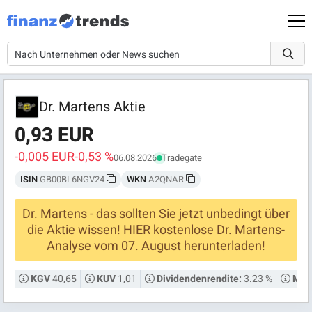
Dr. Martens Aktie
0,93 EUR
-0,005 EUR
-0,53 %
06.08.2026
Tradegate
ISIN
GB00BL6NGV24
WKN
A2QNAR
Dr. Martens - das sollten Sie jetzt unbedingt über
die Aktie wissen! HIER kostenlose Dr. Martens-
Analyse vom 07. August herunterladen!
40,65
1,01
3.23 %
KGV
KUV
Dividendenrendite:
Mark