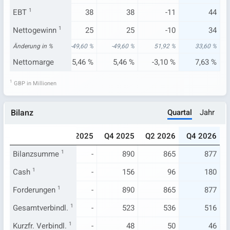
67
EBT
1
-29
38
38
-11
44
50
Nettogewinn
-21
1
25
25
-10
34
38 %
Änderung in %
-209,47 %
-49,60 %
-49,60 %
51,92 %
33,60 %
43 %
Nettomarge
-6,40 %
5,46 %
5,46 %
-3,10 %
7,63 %
1
GBP in Millionen
Quartal
Jahr
Bilanz
024
Q2 2025
Q4 2025
Q4 2025
Q2 2026
Q4 2026
952
Bilanzsumme
932
1
-
890
865
877
111
Cash
1
95
-
156
96
180
952
Forderungen
932
1
-
890
865
877
584
Gesamtverbindl.
598
1
-
523
536
516
47
Kurzfr. Verbindl.
52
1
-
48
50
46