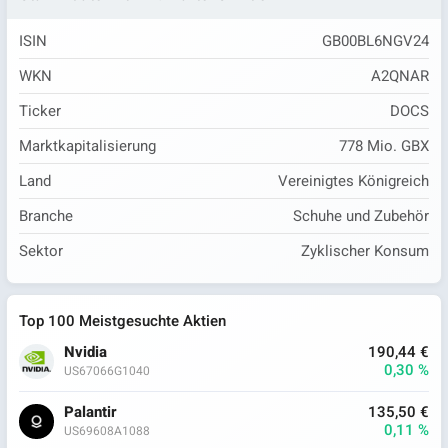
ISIN
GB00BL6NGV24
WKN
A2QNAR
Ticker
DOCS
Marktkapitalisierung
778 Mio. GBX
Land
Vereinigtes Königreich
Branche
Schuhe und Zubehör
Sektor
Zyklischer Konsum
Top 100 Meistgesuchte Aktien
Nvidia
190,44 €
0,30 %
US67066G1040
Palantir
135,50 €
0,11 %
US69608A1088