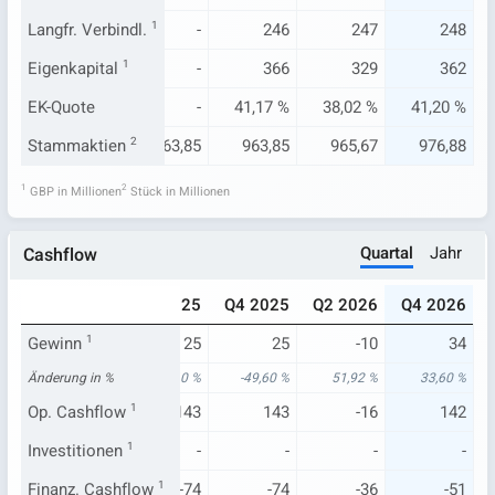
286
Langfr. Verbindl.
280
1
-
246
247
248
368
Eigenkapital
335
1
-
366
329
362
66 %
EK-Quote
35,87 %
-
41,17 %
38,02 %
41,20 %
9,20
Stammaktien
945,45
2
963,85
963,85
965,67
976,88
1
2
GBP in Millionen
Stück in Millionen
Quartal
Jahr
Cashflow
024
Q2 2025
Q4 2025
Q4 2025
Q2 2026
Q4 2026
50
Gewinn
1
-21
25
25
-10
34
24 %
Änderung in %
-209,47 %
-49,60 %
-49,60 %
51,92 %
33,60 %
191
Op. Cashflow
35
1
143
143
-16
142
-
Investitionen
-
1
-
-
-
-
-113
Finanz. Cashflow
-40
1
-74
-74
-36
-51