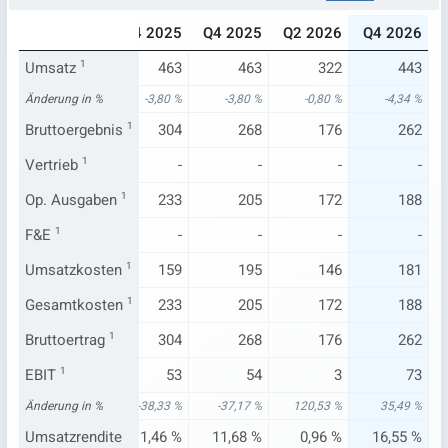
024
Q2 2025
Q4 2025
Q4 2025
Q2 2026
Q4 2026
481
Umsatz
325
1
463
463
322
443
26 %
Änderung in %
-17,99 %
-3,80 %
-3,80 %
-0,80 %
-4,34 %
320
Bruttoergebnis
208
1
304
268
176
262
-
Vertrieb
1
-
-
-
-
-
163
Op. Ausgaben
223
1
233
205
172
188
-
F&E
1
-
-
-
-
-
161
Umsatzkosten
117
1
159
195
146
181
163
Gesamtkosten
223
1
233
205
172
188
320
Bruttoertrag
208
1
304
268
176
262
86
EBIT
1
-15
53
54
3
73
21 %
Änderung in %
-174,94 %
-38,33 %
-37,17 %
120,53 %
35,49 %
88 %
Umsatzrendite
-4,65 %
11,46 %
11,68 %
0,96 %
16,55 %