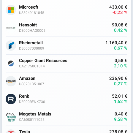
Microsoft
433,00 €
-0,23 %
US5949181045
Hensoldt
90,08 €
0,42 %
DE000HAG0005
Rheinmetall
1.160,40 €
0,67 %
DE0007030009
Copper Giant Resources
0,58 €
2,10 %
CA21750C1014
Amazon
236,90 €
0,27 %
US0231351067
Renk
52,01 €
1,62 %
DE000RENK730
Mogotes Metals
0,40 €
9,58 %
CA6080111025
Tesla
278,05 €