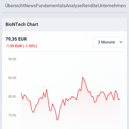
Übersicht
News
Fundamentals
Analyse
Rendite
Unternehmen
BioNTech Chart
79,35 EUR
-1.55 EUR (-1.92%)
90,00
Chart
85,00
Chart with 67 data points.
The chart has 1 X axis displaying categories.
The chart has 1 Y axis displaying values. Data ranges from 7
80,00
75,00