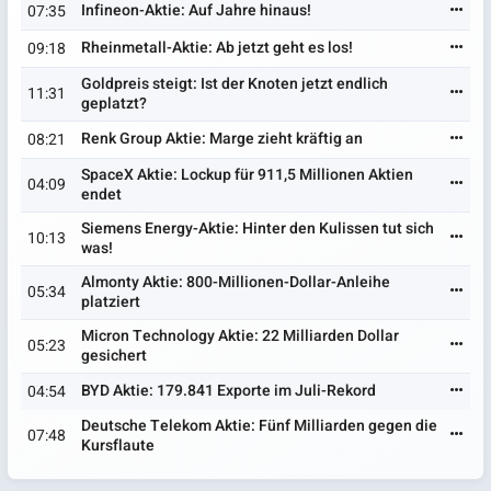
Infineon-Aktie: Auf Jahre hinaus!
07:35
Rheinmetall-Aktie: Ab jetzt geht es los!
09:18
Goldpreis steigt: Ist der Knoten jetzt endlich
11:31
geplatzt?
Renk Group Aktie: Marge zieht kräftig an
08:21
SpaceX Aktie: Lockup für 911,5 Millionen Aktien
04:09
endet
Siemens Energy-Aktie: Hinter den Kulissen tut sich
10:13
was!
Almonty Aktie: 800-Millionen-Dollar-Anleihe
05:34
platziert
Micron Technology Aktie: 22 Milliarden Dollar
05:23
gesichert
BYD Aktie: 179.841 Exporte im Juli-Rekord
04:54
Deutsche Telekom Aktie: Fünf Milliarden gegen die
07:48
Kursflaute