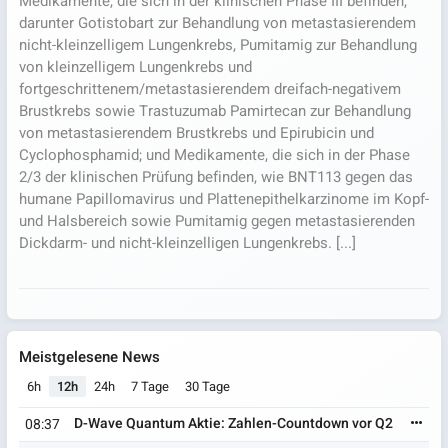
Medikamente, die sich in der klinischen Phase III befinden,
darunter Gotistobart zur Behandlung von metastasierendem
nicht-kleinzelligem Lungenkrebs, Pumitamig zur Behandlung
von kleinzelligem Lungenkrebs und
fortgeschrittenem/metastasierendem dreifach-negativem
Brustkrebs sowie Trastuzumab Pamirtecan zur Behandlung
von metastasierendem Brustkrebs und Epirubicin und
Cyclophosphamid; und Medikamente, die sich in der Phase
2/3 der klinischen Prüfung befinden, wie BNT113 gegen das
humane Papillomavirus und Plattenepithelkarzinome im Kopf-
und Halsbereich sowie Pumitamig gegen metastasierenden
Dickdarm- und nicht-kleinzelligen Lungenkrebs. [...]
Meistgelesene News
6h
12h
24h
7 Tage
30 Tage
D-Wave Quantum Aktie: Zahlen-Countdown vor Q2
08:37