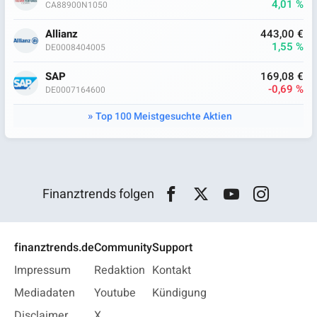
4,01 %
CA88900N1050
Allianz
443,00 €
1,55 %
DE0008404005
SAP
169,08 €
-0,69 %
DE0007164600
Top 100 Meistgesuchte Aktien
Finanztrends folgen
finanztrends.de
Community
Support
Impressum
Redaktion
Kontakt
Mediadaten
Youtube
Kündigung
Disclaimer
X