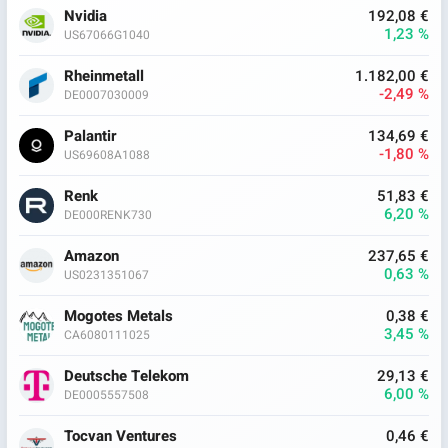
Nvidia
192,08 €
1,23 %
US67066G1040
Rheinmetall
1.182,00 €
-2,49 %
DE0007030009
Palantir
134,69 €
-1,80 %
US69608A1088
Renk
51,83 €
6,20 %
DE000RENK730
Amazon
237,65 €
0,63 %
US0231351067
Mogotes Metals
0,38 €
3,45 %
CA6080111025
Deutsche Telekom
29,13 €
6,00 %
DE0005557508
Tocvan Ventures
0,46 €