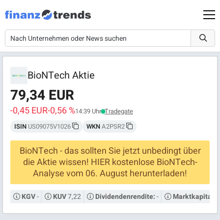
BioNTech Aktie
79,34 EUR
-0,45 EUR
-0,56 %
14:39 Uhr
Tradegate
ISIN
US09075V1026
WKN
A2PSR2
BioNTech - das sollten Sie jetzt unbedingt über
die Aktie wissen! HIER kostenlose BioNTech-
Analyse vom 06. August herunterladen!
-
7,22
-
KGV
KUV
Dividendenrendite:
Marktkapitalis