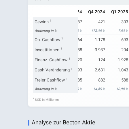
Q1 2024
Q2 2024
Q3 2024
Q4 2024
Q1 2025
281
Gewinn
1
537
487
421
303
-44,79 %
Änderung in %
16,74 %
19,66 %
173,38 %
7,83 %
841
Op. Cashflow
515
1
1.264
1.178
693
-233
Investitionen
-1.056
1
-288
-3.937
204
-862
Finanz. Cashflow
1.705
1
1.120
124
-1.928
-247
Cash-Veränderung
1.160
1
2.093
-2.631
-1.043
725
Freier Cashflow
381
1
1.085
882
588
277,60 %
Änderung in %
12.600,00 %
22,05 %
-14,45 %
-18,90 %
1
USD in Millionen
Analyse zur Becton Aktie