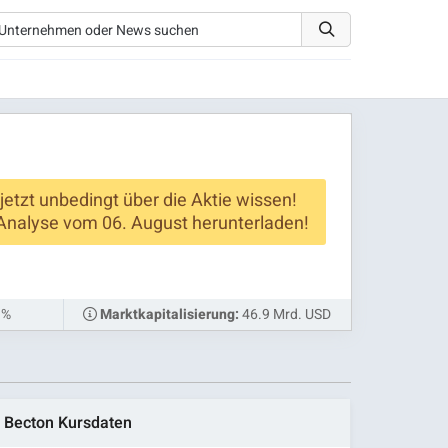
 jetzt unbedingt über die Aktie wissen!
Analyse vom 06. August herunterladen!
 %
46.9 Mrd. USD
Marktkapitalisierung:
Becton Kursdaten