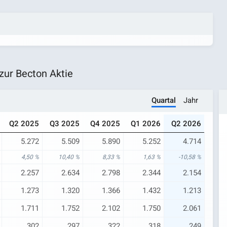
ur Becton Aktie
Quartal
Jahr
Q2 2025
Q3 2025
Q4 2025
Q1 2026
Q2 2026
5.272
5.509
5.890
5.252
4.714
4,50 %
10,40 %
8,33 %
1,63 %
-10,58 %
2.257
2.634
2.798
2.344
2.154
1.273
1.320
1.366
1.432
1.213
1.711
1.752
2.102
1.750
2.061
302
297
322
318
249