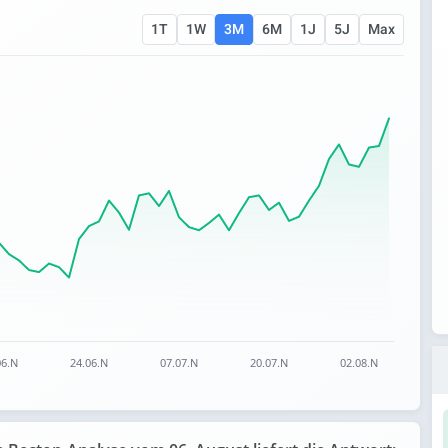
1T
1W
3M
6M
1J
5J
Max
 ranges from 121.35 to 152.8.
06.N
24.06.N
07.07.N
20.07.N
02.08.N