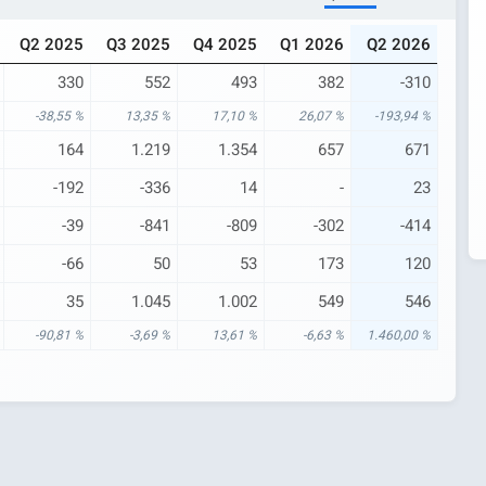
Q2 2025
Q3 2025
Q4 2025
Q1 2026
Q2 2026
330
552
493
382
-310
-38,55 %
13,35 %
17,10 %
26,07 %
-193,94 %
164
1.219
1.354
657
671
-192
-336
14
-
23
-39
-841
-809
-302
-414
-66
50
53
173
120
35
1.045
1.002
549
546
-90,81 %
-3,69 %
13,61 %
-6,63 %
1.460,00 %