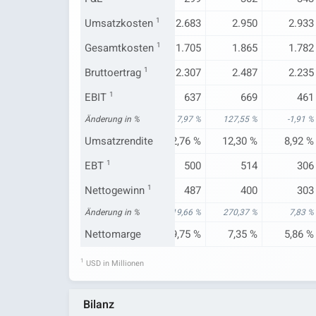
2.679
Umsatzkosten
2.741
1
2.683
2.950
2.933
1.588
Gesamtkosten
1.570
1
1.705
1.865
1.782
2.027
Bruttoertrag
2.304
1
2.307
2.487
2.235
470
EBIT
1
758
637
669
461
-19,38 %
Änderung in %
17,16 %
7,97 %
127,55 %
-1,91 %
9,98 %
Umsatzrendite
15,02 %
12,76 %
12,30 %
8,92 %
359
EBT
1
633
500
514
306
281
Nettogewinn
537
1
487
400
303
-44,79 %
Änderung in %
16,74 %
19,66 %
270,37 %
7,83 %
5,97 %
Nettomarge
10,64 %
9,75 %
7,35 %
5,86 %
1
USD in Millionen
Bilanz