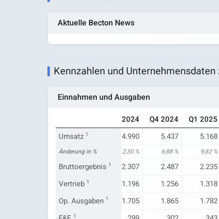
Aktuelle Becton News
Kennzahlen und Unternehmensdaten z
Einnahmen und Ausgaben
Q1 2024
Q2 2024
Q3 2024
Q4 2024
Q1 2025
4.706
Umsatz
5.045
1
4.990
5.437
5.168
2,62 %
Änderung in %
4,65 %
2,30 %
6,88 %
9,82 %
2.027
Bruttoergebnis
2.304
1
2.307
2.487
2.235
1.213
Vertrieb
1.193
1
1.196
1.256
1.318
1.588
Op. Ausgaben
1.570
1
1.705
1.865
1.782
290
F&E
1
299
299
302
343