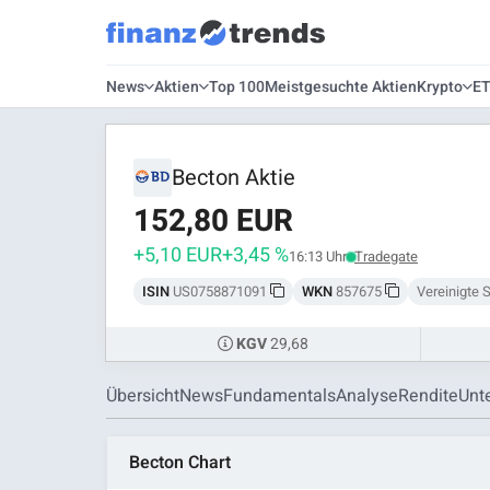
News
Aktien
Top 100
Meistgesuchte Aktien
Krypto
E
Becton Aktie
152,80 EUR
+5,10 EUR
+3,45 %
16:13 Uhr
Tradegate
ISIN
US0758871091
WKN
857675
Vereinigte 
29,68
KGV
Übersicht
News
Fundamentals
Analyse
Rendite
Unt
Becton Chart