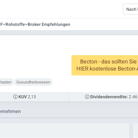
TF
Rohstoffe
Broker Empfehlungen
Becton - das sollten Sie
HIER kostenlose Becton-
Staaten
Gesundheitswesen
2,13
2.46
KUV
Dividendenrendite:
ernehmen