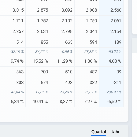
3.015
2.875
3.092
2.908
2.560
1.711
1.752
2.102
1.750
2.061
2.257
2.634
2.798
2.344
2.154
514
855
665
594
189
-32,19 %
34,22 %
-0,60 %
28,85 %
-63,23 %
9,74 %
15,52 %
11,29 %
11,30 %
4,00 %
363
703
510
487
39
308
574
493
382
-311
-42,64 %
17,86 %
23,25 %
26,07 %
-200,97 %
5,84 %
10,41 %
8,37 %
7,27 %
-6,59 %
Quartal
Jahr