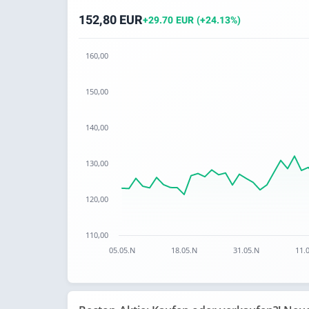
152,80 EUR
+29.70 EUR (+24.13%)
160,00
Chart
150,00
Chart with 67 data points.
The chart has 1 X axis displaying categories.
140,00
The chart has 1 Y axis displaying values. Data
130,00
120,00
110,00
05.05.N
18.05.N
31.05.N
11.
End of interactive chart.