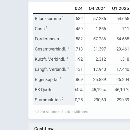
Q1 2024
Q2 2024
Q3 2024
Q4 2024
Q1 2025
52.274
Bilanzsumme
54.157
1
55.582
57.286
54.665
1.180
Cash
1
2.348
4.459
1.856
711
52.274
Forderungen
54.157
1
55.582
57.286
54.665
26.941
Gesamtverbindl.
28.509
1
29.713
31.397
29.461
2.016
Kurzfr. Verbindl.
2.016
1
1.192
2.312
1.318
14.094
Langfr. Verbindl.
15.995
1
18.131
17.940
17.440
25.333
Eigenkapital
25.648
1
25.869
25.889
25.204
48,46 %
EK-Quote
47,35 %
46,54 %
45,19 %
46,10 %
291,40
Stammaktien
290,34
2
290,25
290,60
290,39
1
2
USD in Millionen
Stück in Millionen
Cashflow