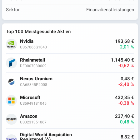
Sektor
Finanzdienstleistungen
Top 100 Meistgesuchte Aktien
Nvidia
193,68 €
2,01 %
US67066G1040
Rheinmetall
1.145,40 €
-0,62 %
DE0007030009
Nexus Uranium
0,48 €
-2,40 %
CA65345P2008
Microsoft
432,35 €
-0,38 %
US5949181045
Amazon
237,40 €
0,48 %
US0231351067
Digital World Acquisition
8,82 €
Registered (A)