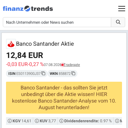
Banco Santander Aktie
12,84 EUR
-0,03 EUR
-0,27 %
07.08.2026
Tradegate
ISIN
ES0113900J37
WKN
858872
Banco Santander - das sollten Sie jetzt
unbedingt über die Aktie wissen! HIER
kostenlose Banco Santander-Analyse vom 10.
August herunterladen!
14,61
3,77
0.97 %
KGV
KUV
Dividendenrendite:
Mark