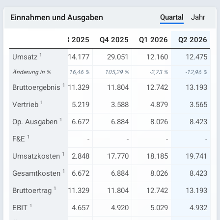
Quartal
Jahr
Einnahmen und Ausgaben
025
Q2 2025
Q3 2025
Q4 2025
Q1 2026
Q2 2026
501
Umsatz
14.332
1
14.177
29.051
12.160
12.475
,50 %
Änderung in %
-7,48 %
16,46 %
105,29 %
-2,73 %
-12,96 %
929
Bruttoergebnis
10.885
1
11.329
11.804
12.742
13.193
.154
Vertrieb
5.304
1
5.219
3.588
4.879
3.565
.742
Op. Ausgaben
6.470
1
6.672
6.884
8.026
8.423
-
F&E
1
-
-
-
-
-
648
Umsatzkosten
3.447
1
2.848
17.770
18.185
19.741
.742
Gesamtkosten
6.470
1
6.672
6.884
8.026
8.423
929
Bruttoertrag
10.885
1
11.329
11.804
12.742
13.193
.187
EBIT
1
4.415
4.657
4.920
5.029
4.932