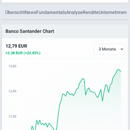
Übersicht
News
Fundamentals
Analyse
Rendite
Unternehmen
Banco Santander Chart
12,79 EUR
+2.38 EUR (+22.83%)
13,00
Chart
Chart with 66 data points.
12,00
The chart has 1 X axis displaying categories.
The chart has 1 Y axis displaying values. Data ranges from 
11,00