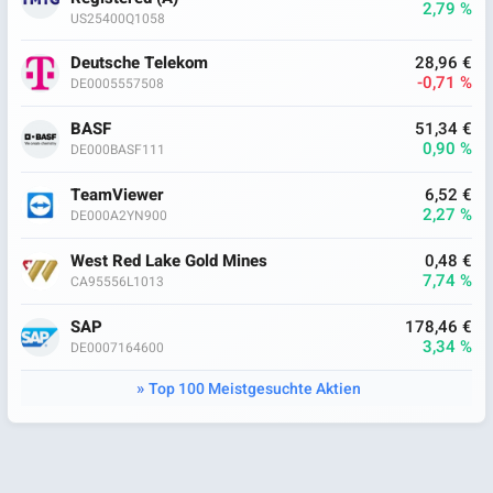
2,79 %
US25400Q1058
Deutsche Telekom
28,96 €
-0,71 %
DE0005557508
BASF
51,34 €
0,90 %
DE000BASF111
TeamViewer
6,52 €
2,27 %
DE000A2YN900
West Red Lake Gold Mines
0,48 €
7,74 %
CA95556L1013
SAP
178,46 €
3,34 %
DE0007164600
Top 100 Meistgesuchte Aktien