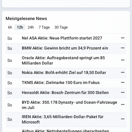
Meistgelesene News
6h
12h
24h
7 Tage
30 Tage
Nel ASA Aktie: Neue Plattform startet 2027
So
BMW Aktie: Gewinn bricht um 34,9 Prozent ein
So
Oracle Aktie: Auftragsbestand springt um 85
So
Milliarden Dollar
Nokia Aktie: BofA erhöht Ziel auf 18,50 Dollar
So
TKMS Aktie: Zielmarke 100 Euro im Fokus
So
Hensoldt Aktie: Bosch-Zentrum für 300 Stellen
So
BYD Aktie: 350.178 Dynasty- und Ocean-Fahrzeuge
So
im Juli
IREN Aktie: 3,65-Milliarden-Dollar-Paket für
So
Microsoft
Airbus Aktie: Nettobestellungen überschreiten