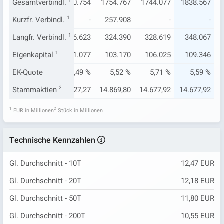
663
Gesamtverbindl.
1706.903
1730.754
1
1754.767
1744.077
1838.567
-
Kurzfr. Verbindl.
-
1
-
257.908
-
-
216
Langfr. Verbindl.
311.963
316.623
1
324.390
328.619
348.067
385
Eigenkapital
100.501
1
101.077
103.170
106.025
109.346
49 %
EK-Quote
5,53 %
5,49 %
5,52 %
5,71 %
5,59 %
0,10
Stammaktien
15.595,46
2
15.927,27
14.869,80
14.677,92
14.677,92
1
2
EUR in Millionen
Stück in Millionen
Technische Kennzahlen
Gl. Durchschnitt - 10T
12,47 EUR
Gl. Durchschnitt - 20T
12,18 EUR
Gl. Durchschnitt - 50T
11,80 EUR
Gl. Durchschnitt - 200T
10,55 EUR