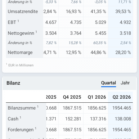
18 %
Änderung in %
-10,36 %
-5,33 %
7,66 %
-3,05 %
11,71 %
49 %
Umsatzrendite
30,80 %
32,84 %
16,93 %
41,35 %
39,53 %
.187
EBT
1
4.415
4.657
4.735
5.029
4.932
.402
Nettogewinn
3.431
1
3.504
3.764
5.455
3.518
28 %
Änderung in %
6,98 %
7,82 %
15,28 %
60,35 %
2,54 %
21 %
Nettomarge
23,93 %
24,71 %
12,95 %
44,86 %
28,20 %
1
EUR in Millionen
Quartal
Jahr
Bilanz
025
Q2 2025
Q3 2025
Q4 2025
Q1 2026
Q2 2026
177
Bilanzsumme
1815.888
1
1840.668
1867.515
1856.625
1954.465
469
Cash
288.381
1
281.371
152.281
137.316
138.008
177
Forderungen
1815.888
1
1840.668
1867.515
1856.625
1954.465