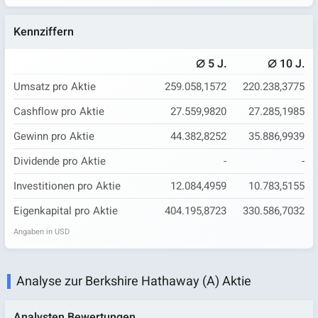
Kennziffern
⌀
⌀
5 J.
10 J.
Umsatz pro Aktie
259.058,1572
220.238,3775
Cashflow pro Aktie
27.559,9820
27.285,1985
Gewinn pro Aktie
44.382,8252
35.886,9939
Dividende pro Aktie
-
-
Investitionen pro Aktie
12.084,4959
10.783,5155
Eigenkapital pro Aktie
404.195,8723
330.586,7032
Angaben in USD
Analyse zur Berkshire Hathaway (A) Aktie
Analysten Bewertungen