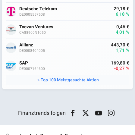
Deutsche Telekom
29,18 €
6,18 %
DE0005557508
Tocvan Ventures
0,46 €
4,01 %
CA88900N1050
Allianz
443,70 €
1,71 %
DE0008404005
SAP
169,80 €
-0,27 %
DE0007164600
Top 100 Meistgesuchte Aktien
Finanztrends folgen