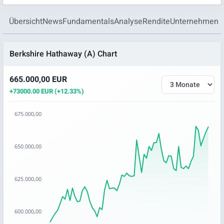
Übersicht
News
Fundamentals
Analyse
Rendite
Unternehmen
Berkshire Hathaway (A) Chart
665.000,00 EUR
+73000.00 EUR (+12.33%)
675.000,00
Chart
650.000,00
Chart with 65 data points.
The chart has 1 X axis displaying categories.
The chart has 1 Y axis displaying values. Data ranges from
625.000,00
600.000,00