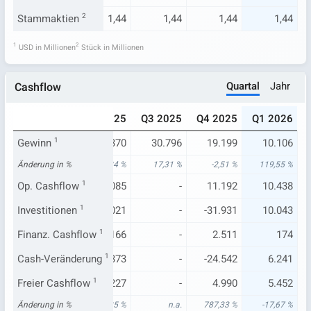
1,44
Stammaktien
1,44
2
1,44
1,44
1,44
1,44
1
2
USD in Millionen
Stück in Millionen
Quartal
Jahr
Cashflow
024
Q1 2025
Q2 2025
Q3 2025
Q4 2025
Q1 2026
694
Gewinn
4.603
1
12.370
30.796
19.199
10.106
59 %
Änderung in %
-63,76 %
-59,24 %
17,31 %
-2,51 %
119,55 %
.621
Op. Cashflow
10.903
1
10.085
-
11.192
10.438
.439
Investitionen
-12.322
1
54.021
-
-31.931
10.043
.653
Finanz. Cashflow
53
-1.166
1
-
2.511
174
384
Cash-Veränderung
-5.521
58.373
1
-
-24.542
6.241
-726
Freier Cashflow
6.622
1
5.227
-
4.990
5.452
35 %
Änderung in %
7,27 %
-42,35 %
n.a.
787,33 %
-17,67 %