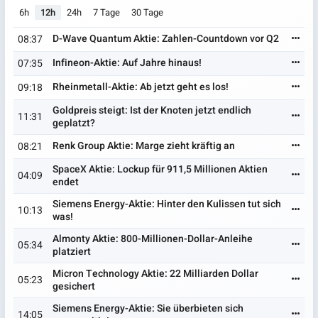
6h
12h
24h
7 Tage
30 Tage
D-Wave Quantum Aktie: Zahlen-Countdown vor Q2
08:37
Infineon-Aktie: Auf Jahre hinaus!
07:35
Rheinmetall-Aktie: Ab jetzt geht es los!
09:18
Goldpreis steigt: Ist der Knoten jetzt endlich
11:31
geplatzt?
Renk Group Aktie: Marge zieht kräftig an
08:21
SpaceX Aktie: Lockup für 911,5 Millionen Aktien
04:09
endet
Siemens Energy-Aktie: Hinter den Kulissen tut sich
10:13
was!
Almonty Aktie: 800-Millionen-Dollar-Anleihe
05:34
platziert
Micron Technology Aktie: 22 Milliarden Dollar
05:23
gesichert
Siemens Energy-Aktie: Sie überbieten sich
14:05