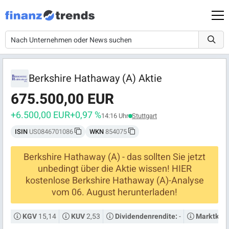
Berkshire Hathaway (A) Aktie
675.500,00 EUR
+6.500,00 EUR
+0,97 %
14:16 Uhr
Stuttgart
ISIN
US0846701086
WKN
854075
Berkshire Hathaway (A) - das sollten Sie jetzt
unbedingt über die Aktie wissen! HIER
kostenlose Berkshire Hathaway (A)-Analyse
vom 06. August herunterladen!
15,14
2,53
-
KGV
KUV
Dividendenrendite:
Marktkapi