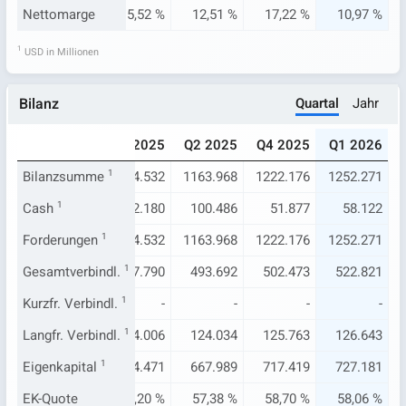
12 %
Nettomarge
19,40 %
5,52 %
12,51 %
17,22 %
10,97 %
1
USD in Millionen
Quartal
Jahr
Bilanz
024
Q4 2024
Q1 2025
Q2 2025
Q4 2025
Q1 2026
251
Bilanzsumme
1153.881
1
1164.532
1163.968
1222.176
1252.271
181
Cash
47.729
1
42.180
100.486
51.877
58.122
251
Forderungen
1153.881
1
1164.532
1163.968
1222.176
1252.271
445
Gesamtverbindl.
502.226
507.790
1
493.692
502.473
522.821
-
Kurzfr. Verbindl.
-
1
-
-
-
-
483
Langfr. Verbindl.
122.324
124.006
1
124.034
125.763
126.643
069
Eigenkapital
649.368
1
654.471
667.989
717.419
727.181
83 %
EK-Quote
56,27 %
56,20 %
57,38 %
58,70 %
58,06 %