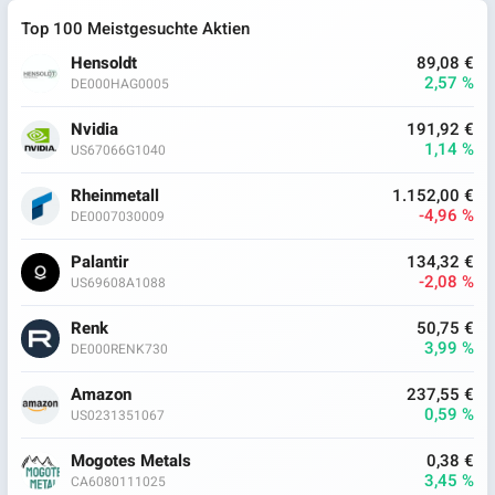
Top 100 Meistgesuchte Aktien
Hensoldt
89,08 €
2,57 %
DE000HAG0005
Nvidia
191,92 €
1,14 %
US67066G1040
Rheinmetall
1.152,00 €
-4,96 %
DE0007030009
Palantir
134,32 €
-2,08 %
US69608A1088
Renk
50,75 €
3,99 %
DE000RENK730
Amazon
237,55 €
0,59 %
US0231351067
Mogotes Metals
0,38 €
3,45 %
CA6080111025