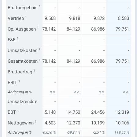
-
Bruttoergebnis
-
1
-
-
-
-
.993
Vertrieb
10.215
1
9.568
9.818
9.872
8.583
001
Op. Ausgaben
77.443
1
78.142
84.129
86.986
79.751
-
F&E
1
-
-
-
-
-
-
Umsatzkosten
-
1
-
-
-
-
001
Gesamtkosten
77.443
1
78.142
84.129
86.986
79.751
-
Bruttoertrag
-
1
-
-
-
-
-
EBIT
1
-
-
-
-
-
n.a.
Änderung in %
n.a.
n.a.
n.a.
n.a.
n.a.
-
Umsatzrendite
-
-
-
-
-
508
EBT
1
24.025
5.148
14.750
24.456
12.319
251
Nettogewinn
19.694
1
4.603
12.370
19.199
10.106
62 %
Änderung in %
-47,59 %
-63,76 %
-59,24 %
-2,51 %
119,55 %