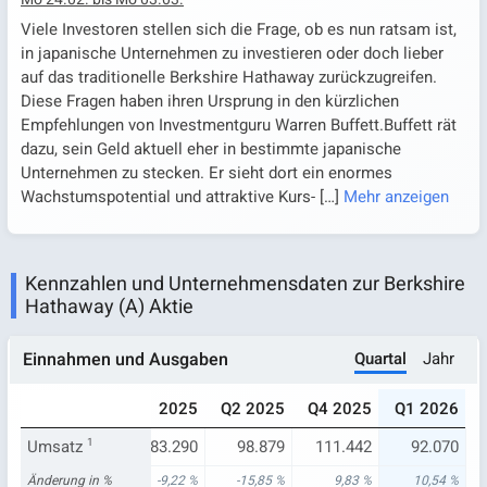
Viele Investoren stellen sich die Frage, ob es nun ratsam ist,
in japanische Unternehmen zu investieren oder doch lieber
auf das traditionelle Berkshire Hathaway zurückzugreifen.
Diese Fragen haben ihren Ursprung in den kürzlichen
Empfehlungen von Investmentguru Warren Buffett.Buffett rät
dazu, sein Geld aktuell eher in bestimmte japanische
Unternehmen zu stecken. Er sieht dort ein enormes
Wachstumspotential und attraktive Kurs-
[…]
Mehr anzeigen
Kennzahlen und Unternehmensdaten zur Berkshire
Hathaway (A) Aktie
Quartal
Jahr
Einnahmen und Ausgaben
024
Q4 2024
Q1 2025
Q2 2025
Q4 2025
Q1 2026
509
Umsatz
101.468
1
83.290
98.879
111.442
92.070
95 %
Änderung in %
-22,06 %
-9,22 %
-15,85 %
9,83 %
10,54 %