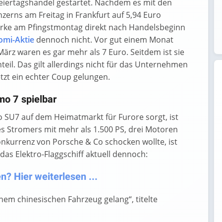
 Feiertagshandel gestartet. Nachdem es mit den
erns am Freitag in Frankfurt auf 5,94 Euro
arke am Pfingstmontag direkt nach Handelsbeginn
omi-Aktie
dennoch nicht. Vor gut einem Monat
ärz waren es gar mehr als 7 Euro. Seitdem ist sie
il. Das gilt allerdings nicht für das Unternehmen
etzt ein echter Coup gelungen.
mo 7 spielbar
o SU7 auf dem Heimatmarkt für Furore sorgt, ist
es Stromers mit mehr als 1.500 PS, drei Motoren
kurrenz von Porsche & Co schocken wollte, ist
 das Elektro-Flaggschiff aktuell dennoch:
? Hier weiterlesen ...
inem chinesischen Fahrzeug gelang“, titelte