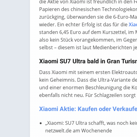
die Aktie von Xiaomi ist freundlich in den
Papieren des chinesischen Technologiekonz
zurückging, überwanden sie die 6-Euro-M
wieder. Ein echter Erfolg ist das für die
Xia
standen 6,45 Euro auf dem Kurszettel, im M
also kein Stück vorangekommen, im Gegente
selbst – diesem ist laut Medienberichten j
Xiaomi SU7 Ultra bald in Gran Turis
Dass Xiaomi mit seinem ersten Elektroaut
kein Geheimnis. Dass die Ultra-Variante d
und einer enormen Beschleunigung die Kon
ebenfalls nicht neu. Für Schlagzeilen sorgt
Xiaomi Aktie: Kaufen oder Verkaufen
„Xiaomi: SU7 Ultra schafft, was noch ke
netzwelt.de am Wochenende