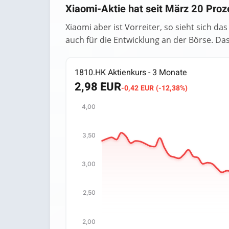
Xiaomi-Aktie hat seit März 20 Proz
Xiaomi aber ist Vorreiter, so sieht sich d
auch für die Entwicklung an der Börse. Das 
1810.HK Aktienkurs - 3 Monate
2,98 EUR
-0,42 EUR (-12,38%)
4,00
Chart
3,50
Chart with 65 data points.
The chart has 1 X axis displaying categori
The chart has 1 Y axis displaying values. 
3,00
2,50
2,00