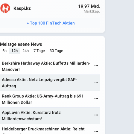
19,97 Mrd.
Kaspi.kz
Marktkap.
Top 100 FinTech Aktien
Meistgelesene News
6h
12h
24h
7 Tage
30 Tage
Berkshire Hathaway Aktie: Buffetts Milliarden-
Manöver!
Adesso Aktie: Netz Leipzig vergibt SAP-
Auftrag
Renk Group Aktie: US-Army-Auftrag bis 691
Millionen Dollar
AppLovin Aktie: Kurssturz trotz
Milliardenwachstum!
Heidelberger Druckmaschinen Aktie: Reicht