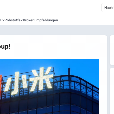
TF
Rohstoffe
Broker Empfehlungen
oup!