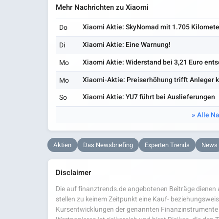
Mehr Nachrichten zu Xiaomi
Xiaomi Aktie: SkyNomad mit 1.705 Kilomete
Do
Xiaomi Aktie: Eine Warnung!
Di
Xiaomi Aktie: Widerstand bei 3,21 Euro ent
Mo
Xiaomi-Aktie: Preiserhöhung trifft Anleger k
Mo
Xiaomi Aktie: YU7 führt bei Auslieferungen
So
Alle N
Aktien
Das Newsbriefing
Experten Trends
News
Disclaimer
Die auf finanztrends.de angebotenen Beiträge dienen a
stellen zu keinem Zeitpunkt eine Kauf- beziehungsweis
Kursentwicklungen der genannten Finanzinstrumente 