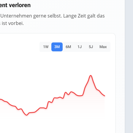
ent verloren
as Unternehmen gerne selbst. Lange Zeit galt das
ist vorbei.
1W
3M
6M
1J
5J
Max
es.
Data ranges from 2.4005 to 3.59.