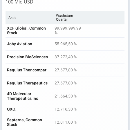
100 Mio USD.
Wachstum
Aktie
Quartal
XCF Global, Common
99.999.999,99
Stock
%
Joby Aviation
55.965,50 %
Precision BioSciences
37.272,40 %
Regulus Ther.compar
27.677,80 %
Regulus Therapeutics
27.677,80 %
4D Molecular
21.664,30 %
Therapeutics Inc
QXO,
12.716,30 %
Septerna, Common
12.011,00 %
Stock