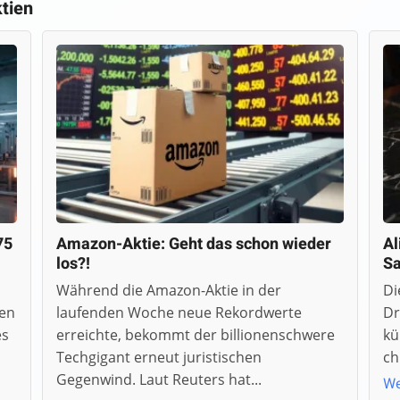
tien
75
Amazon-Aktie: Geht das schon wieder
Al
los?!
S
Während die Amazon-Aktie in der
Di
len
laufenden Woche neue Rekordwerte
Dr
es
erreichte, bekommt der billionenschwere
kü
Techgigant erneut juristischen
ch
Gegenwind. Laut Reuters hat...
We