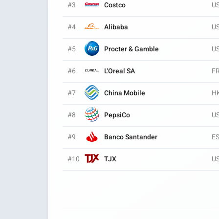
#3
Costco
U
#4
Alibaba
U
#5
Procter & Gamble
U
#6
L'Oreal SA
F
#7
China Mobile
H
#8
PepsiCo
U
#9
Banco Santander
E
#10
TJX
U