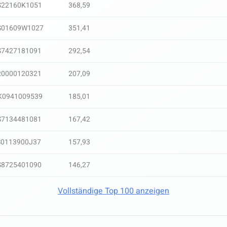
S22160K1051
368,59
S01609W1027
351,41
S7427181091
292,54
R0000120321
207,09
K0941009539
185,01
S7134481081
167,42
S0113900J37
157,93
S8725401090
146,27
Vollständige Top 100 anzeigen