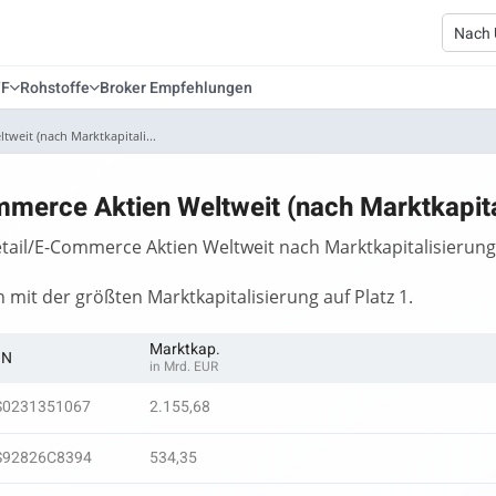
TF
Rohstoffe
Broker Empfehlungen
tweit (nach Marktkapitali...
mmerce Aktien Weltweit (nach Marktkapita
Retail/E-Commerce Aktien Weltweit nach Marktkapitalisierung
n mit der größten Marktkapitalisierung auf Platz 1.
Marktkap.
IN
in Mrd. EUR
S0231351067
2.155,68
S92826C8394
534,35