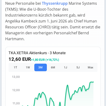
Neue Personalie bei
Thyssenkrupp
Marine Systems
(TKMS): Wie die U-Boot-Tochter des
Industriekonzerns kürzlich bekannt gab, wird
Angelika Kambeck zum 1. Juni 2026 als Chief Human
Resources Officer (CHRO) tätig sein. Damit ersetzt die
Managerin den vorherigen Personalchef Bernd
Hartmann.
TKA.XETRA Aktienkurs - 3 Monate
12,60 EUR
+1,80 EUR (+16,72%)
1T
1W
3M
6M
1J
5J
Max
13,00
Chart
Chart with 67 data points.
12,00
The chart has 1 X axis displaying categories.
The chart has 1 Y axis displaying values. Data ranges from
11,00