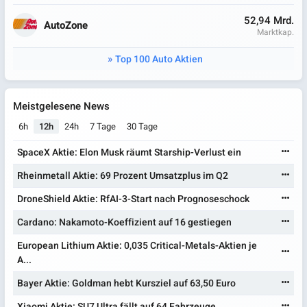
52,94 Mrd.
AutoZone
Marktkap.
Top 100 Auto Aktien
Meistgelesene News
6h
12h
24h
7 Tage
30 Tage
SpaceX Aktie: Elon Musk räumt Starship-Verlust ein
Rheinmetall Aktie: 69 Prozent Umsatzplus im Q2
DroneShield Aktie: RfAI-3-Start nach Prognoseschock
Cardano: Nakamoto-Koeffizient auf 16 gestiegen
European Lithium Aktie: 0,035 Critical-Metals-Aktien je
A...
Bayer Aktie: Goldman hebt Kursziel auf 63,50 Euro
Xiaomi Aktie: SU7 Ultra fällt auf 64 Fahrzeuge