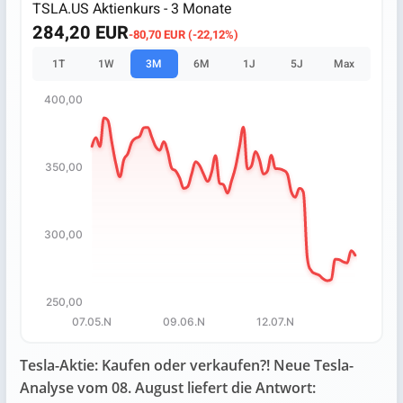
TSLA.US Aktienkurs - 3 Monate
284,20 EUR
-80,70 EUR (-22,12%)
1T
1W
3M
6M
1J
5J
Max
400,00
Chart
Chart with 67 data points.
350,00
The chart has 1 X axis displaying categories.
The chart has 1 Y axis displaying values. Data ranges fro
300,00
250,00
07.05.N
09.06.N
12.07.N
End of interactive chart.
Tesla-Aktie: Kaufen oder verkaufen?! Neue Tesla-
Analyse vom 08. August liefert die Antwort: