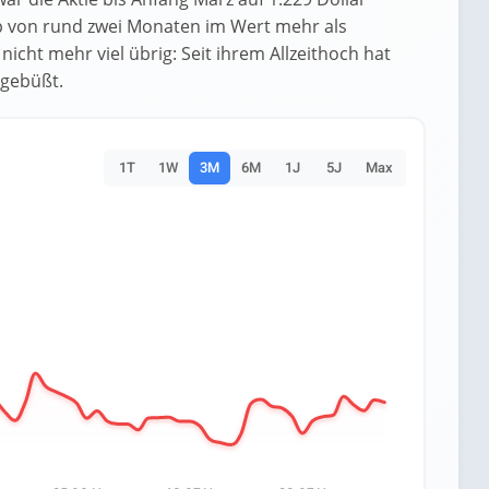
lb von rund zwei Monaten im Wert mehr als
nicht mehr viel übrig: Seit ihrem Allzeithoch hat
ngebüßt.
1T
1W
3M
6M
1J
5J
Max
es.
Data ranges from 23.83 to 50.17.