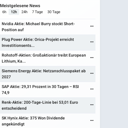
Meistgelesene News
6h
12h
24h
7 Tage
30 Tage
Nvidia Aktie: Michael Burry stockt Short-
Position auf
Plug Power Aktie: Orica-Projekt erreicht
Investitionsents...
Rohstoff-Aktien: Großaktionär treibt European
Lithium, Ka...
Siemens Energy Aktie: Netzanschlusspaket ab
2027
SAP Aktie: 29,31 Prozent in 30 Tagen – RSI
74,9
Renk-Aktie: 200-Tage-Linie bei 53,01 Euro
entscheidend
SK Hynix Aktie: 375 Won Dividende
angekündigt