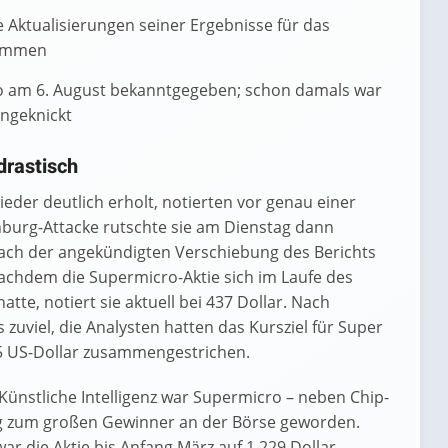
Aktualisierungen seiner Ergebnisse für das
nommen
ro am 6. August bekanntgegeben; schon damals war
ingeknickt
drastisch
ieder deutlich erholt, notierten vor genau einer
burg-Attacke rutschte sie am Dienstag dann
ach der angekündigten Verschiebung des Berichts
Nachdem die Supermicro-Aktie sich im Laufe des
tte, notiert sie aktuell bei 437 Dollar. Nach
 zuviel, die Analysten hatten das Kursziel für Super
75 US-Dollar zusammengestrichen.
ünstliche Intelligenz war Supermicro – neben Chip-
ig zum großen Gewinner an der Börse geworden.
ar die Aktie bis Anfang März auf 1.229 Dollar