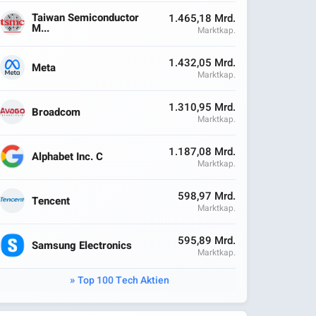
Taiwan Semiconductor
1.465,18 Mrd.
M...
Marktkap.
1.432,05 Mrd.
Meta
Marktkap.
1.310,95 Mrd.
Broadcom
Marktkap.
1.187,08 Mrd.
Alphabet Inc. C
Marktkap.
598,97 Mrd.
Tencent
Marktkap.
595,89 Mrd.
Samsung Electronics
Marktkap.
Top 100 Tech Aktien