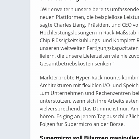
„Wir erweitern unsere bereits umfassende
neuen Plattformen, die beispiellose Leist
sagte Charles Liang, Präsident und CEO vo
Hochleistungslösungen im Rack-Maßstab m
Chip-Flüssigkeitskühlungs- und Komplett-R
unseren weltweiten Fertigungskapazitäten
liefern, die unsere Lieferzeiten wie nie zuv
Gesamtbetriebskosten senken.“
Markterprobte Hyper-Rackmounts kombini
Architekturen mit flexiblen I/O- und Speic
„um Unternehmen und Rechenzentren bei 
unterstützen, wenn sich ihre Arbeitslasten 
vielversprechend. Das Dumme ist nur: A
hören. Es ging an jenem Tag ausschließli
Folgen für Supermicro an der Börse.
Supermicro soll Bilanzen manipulie