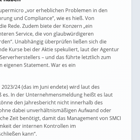
Supermicro „vor erheblichen Problemen in den
ung und Compliance“, wie es hieß. Von
die Rede. Zudem biete der Konzern „ein
teren Service, die von glaubwürdigeren
en“. Unabhängig überprüfen ließen sich die
nde Kurse bei der Aktie spekuliert, laut der Agentur
rverherstellers – und das führte letztlich zum
m eigenen Statement. War es ein
 2023/24 (das im Juni endete) wird laut des
eß es. In der Unternehmensmeldung heißt es laut
önne den Jahresbericht nicht innerhalb des
„ohne dabei unverhältnismäßigen Aufwand oder
liche Zeit benötigt, damit das Management von SMCI
keit der internen Kontrollen im
schließen kann“.