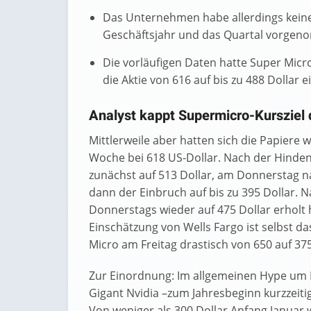
Das Unternehmen habe allerdings keine 
Geschäftsjahr und das Quartal vorge
Die vorläufigen Daten hatte Super Mic
die Aktie von 616 auf bis zu 488 Dollar e
Analyst kappt Supermicro-Kursziel 
Mittlerweile aber hatten sich die Papiere w
Woche bei 618 US-Dollar. Nach der Hinden
zunächst auf 513 Dollar, am Donnerstag n
dann der Einbruch auf bis zu 395 Dollar. 
Donnerstags wieder auf 475 Dollar erholt ha
Einschätzung von Wells Fargo ist selbst das
Micro am Freitag drastisch von 650 auf 3
Zur Einordnung: Im allgemeinen Hype um K
Gigant Nvidia –zum Jahresbeginn kurzzeit
Von weniger als 300 Dollar Anfang Januar w