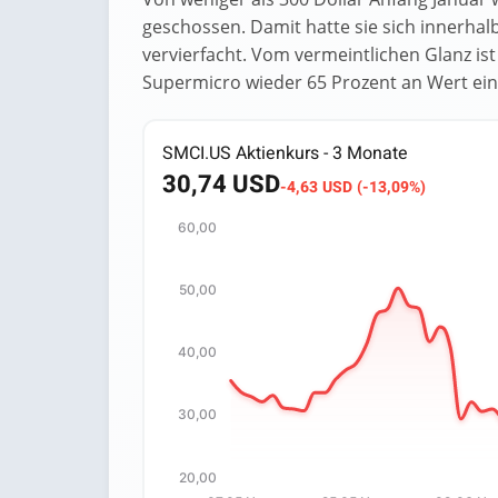
geschossen. Damit hatte sie sich innerha
vervierfacht. Vom vermeintlichen Glanz ist 
Supermicro wieder 65 Prozent an Wert ei
SMCI.US Aktienkurs - 3 Monate
30,74 USD
-4,63 USD (-13,09%)
60,00
Chart
50,00
Chart with 64 data points.
The chart has 1 X axis displaying categori
The chart has 1 Y axis displaying values. 
40,00
30,00
20,00