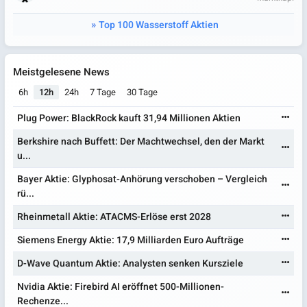
Top 100 Wasserstoff Aktien
Meistgelesene News
6h
12h
24h
7 Tage
30 Tage
Plug Power: BlackRock kauft 31,94 Millionen Aktien
Berkshire nach Buffett: Der Machtwechsel, den der Markt
u...
Bayer Aktie: Glyphosat-Anhörung verschoben – Vergleich
rü...
Rheinmetall Aktie: ATACMS-Erlöse erst 2028
Siemens Energy Aktie: 17,9 Milliarden Euro Aufträge
D-Wave Quantum Aktie: Analysten senken Kursziele
Nvidia Aktie: Firebird AI eröffnet 500-Millionen-
Rechenze...