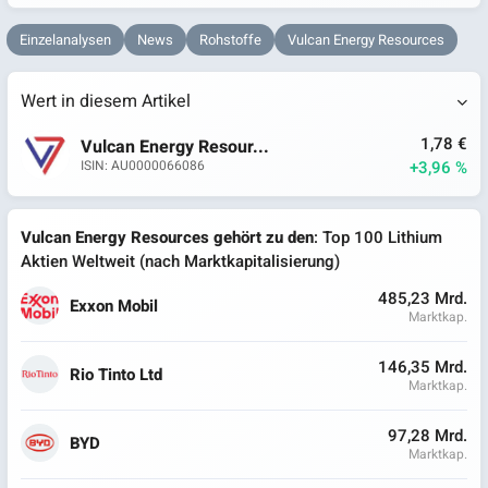
Einzelanalysen
News
Rohstoffe
Vulcan Energy Resources
Wert in diesem Artikel
1,78 €
Vulcan Energy Resour...
+3,96 %
ISIN: AU0000066086
Vulcan Energy Resources gehört zu den
: Top 100 Lithium
Aktien Weltweit (nach Marktkapitalisierung)
485,23 Mrd.
Exxon Mobil
Marktkap.
146,35 Mrd.
Rio Tinto Ltd
Marktkap.
97,28 Mrd.
BYD
Marktkap.