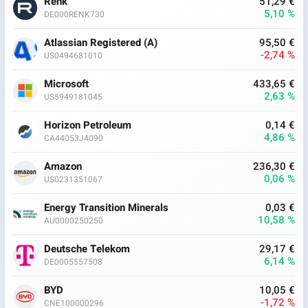
Renk
51,29 €
5,10 %
DE000RENK730
Atlassian Registered (A)
95,50 €
-2,74 %
US0494681010
Microsoft
433,65 €
2,63 %
US5949181045
Horizon Petroleum
0,14 €
4,86 %
CA44053J4090
Amazon
236,30 €
0,06 %
US0231351067
Energy Transition Minerals
0,03 €
10,58 %
AU0000250250
Deutsche Telekom
29,17 €
6,14 %
DE0005557508
BYD
10,05 €
-1,72 %
CNE100000296