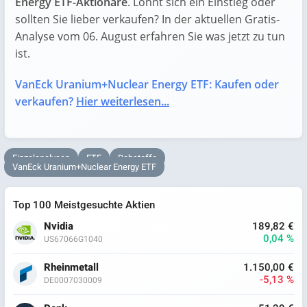
Energy ETF-Aktionäre
. Lohnt sich ein Einstieg oder
sollten Sie lieber verkaufen? In der aktuellen Gratis-
Analyse vom 06. August erfahren Sie was jetzt zu tun
ist.
VanEck Uranium+Nuclear Energy ETF: Kaufen oder
verkaufen?
Hier weiterlesen...
Einzelanalysen
ETF
Rohstoffe
VanEck Uranium+Nuclear Energy ETF
Top 100 Meistgesuchte Aktien
Nvidia
189,82 €
0,04 %
US67066G1040
Rheinmetall
1.150,00 €
-5,13 %
DE0007030009