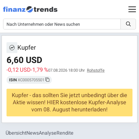
Kupfer
6,60 USD
-0,12 USD
-1,79 %
07.08.2026 18:00 Uhr
Rohstoffe
ISIN
XC0005705501
Kupfer - das sollten Sie jetzt unbedingt über die
Aktie wissen! HIER kostenlose Kupfer-Analyse
vom 08. August herunterladen!
Übersicht
News
Analyse
Rendite