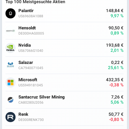
Top 100 Meistgesuchte Aktien
Palantir
148,84 €
9,97 %
US69608A1088
Hensoldt
90,50 €
0,89 %
DE000HAG0005
Nvidia
193,68 €
2,01 %
US67066G1040
Salazar
0,22 €
25,61 %
CA7940071045
Microsoft
432,35 €
-0,38 %
US5949181045
Santacruz Silver Mining
7,26 €
5,06 %
CA80280U2056
Renk
50,77 €
-0,80 %
DE000RENK730