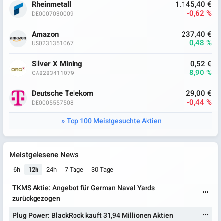
Rheinmetall
1.145,40 €
-0,62 %
DE0007030009
Amazon
237,40 €
0,48 %
US0231351067
Silver X Mining
0,52 €
8,90 %
CA8283411079
Deutsche Telekom
29,00 €
-0,44 %
DE0005557508
Top 100 Meistgesuchte Aktien
Meistgelesene News
6h
12h
24h
7 Tage
30 Tage
TKMS Aktie: Angebot für German Naval Yards
zurückgezogen
Plug Power: BlackRock kauft 31,94 Millionen Aktien