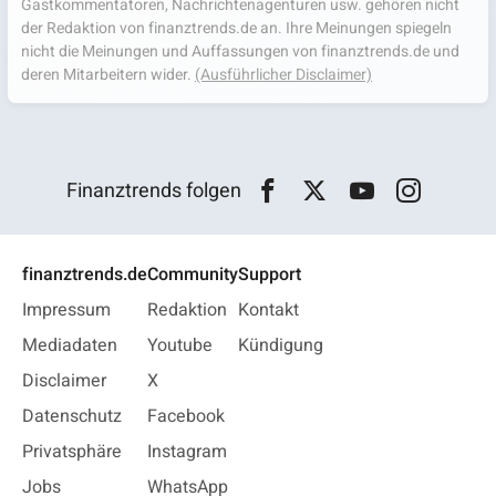
Gastkommentatoren, Nachrichtenagenturen usw. gehören nicht
der Redaktion von finanztrends.de an. Ihre Meinungen spiegeln
nicht die Meinungen und Auffassungen von finanztrends.de und
deren Mitarbeitern wider.
(Ausführlicher Disclaimer)
Finanztrends folgen
finanztrends.de
Community
Support
Impressum
Redaktion
Kontakt
Mediadaten
Youtube
Kündigung
Disclaimer
X
Datenschutz
Facebook
Privatsphäre
Instagram
Jobs
WhatsApp