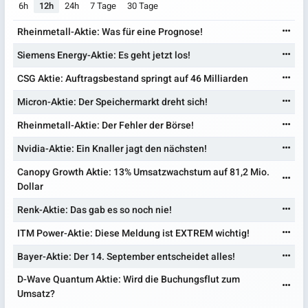
6h
12h
24h
7 Tage
30 Tage
Rheinmetall-Aktie: Was für eine Prognose!
Siemens Energy-Aktie: Es geht jetzt los!
CSG Aktie: Auftragsbestand springt auf 46 Milliarden
Micron-Aktie: Der Speichermarkt dreht sich!
Rheinmetall-Aktie: Der Fehler der Börse!
Nvidia-Aktie: Ein Knaller jagt den nächsten!
Canopy Growth Aktie: 13% Umsatzwachstum auf 81,2 Mio.
Dollar
Renk-Aktie: Das gab es so noch nie!
ITM Power-Aktie: Diese Meldung ist EXTREM wichtig!
Bayer-Aktie: Der 14. September entscheidet alles!
D-Wave Quantum Aktie: Wird die Buchungsflut zum
Umsatz?