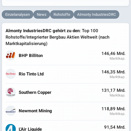
Einzelanalysen
News
Rohstoffe
Almonty IndustriesDRC
Almonty IndustriesDRC gehört zu den
: Top 100
Rohstoffe/Integrierter Bergbau Aktien Weltweit (nach
Marktkapitalisierung)
146,46 Mrd.
BHP Billiton
Marktkap.
146,35 Mrd.
Rio Tinto Ltd
Marktkap.
131,17 Mrd.
Southern Copper
Marktkap.
118,89 Mrd.
Newmont Mining
Marktkap.
91,54 Mrd.
L'Air Liquide