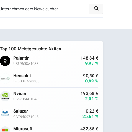
Top 100 Meistgesuchte Aktien
Palantir
148,84 €
9,97 %
US69608A1088
Hensoldt
90,50 €
0,89 %
DE000HAG0005
Nvidia
193,68 €
2,01 %
US67066G1040
Salazar
0,22 €
25,61 %
CA7940071045
Microsoft
432,35 €