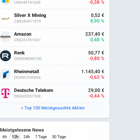
-0,38 %
US5949181045
Silver X Mining
0,52 €
8,90 %
CA8283411079
Amazon
237,40 €
0,48 %
US0231351067
Renk
50,77 €
-0,80 %
DE000RENK730
Rheinmetall
1.145,40 €
-0,62 %
DE0007030009
Deutsche Telekom
29,00 €
-0,44 %
DE0005557508
Top 100 Meistgesuchte Aktien
Meistgelesene News
6h
12h
24h
7 Tage
30 Tage