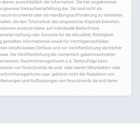
 dienen ausschließlich der Information. Die hier angebotenen
hungsweise Verkaufsempfehlung dar. Sie sind nicht als
nanzinstrumente oder als Handlungsaufforderung zu verstehen.
isiken, die den Totalverlust des eingesetzten Kapitals bewirken
ationen ersetzen keine, auf individuelle Bedürfnisse
nerlei Haftung oder Garantie für die Aktualität, Richtigkeit,
ng gestellten Informationen sowie für Vermögensschäden
ten Inhalte keinen Einfluss und vor Veröffentlichung sämtlicher
ieser. Die Veröffentlichung der namentlich gekennzeichneten
mentatoren, Nachrichtenagenturen o.ä. Demzufolge kann
teressen von finanztrends.de und/ oder seinen Mitarbeitern oder
achrichtenagenturen usw. gehören nicht der Redaktion von
ie Meinungen und Auffassungen von finanztrends.de und deren