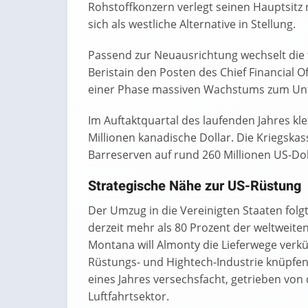
Rohstoffkonzern verlegt seinen Hauptsitz
sich als westliche Alternative in Stellung.
Passend zur Neuausrichtung wechselt die f
Beristain den Posten des Chief Financial O
einer Phase massiven Wachstums zum U
Im Auftaktquartal des laufenden Jahres kl
Millionen kanadische Dollar. Die Kriegskasse
Barreserven auf rund 260 Millionen US-Dol
Strategische Nähe zur US-Rüstung
Der Umzug in die Vereinigten Staaten folgt 
derzeit mehr als 80 Prozent der weltweite
Montana will Almonty die Lieferwege verk
Rüstungs- und Hightech-Industrie knüpfen.
eines Jahres versechsfacht, getrieben vo
Luftfahrtsektor.