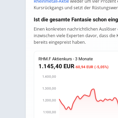
Rheinmetall-Aktie
wieder um vier Prozent 
Kursrückgangs und setzt der Rüstungswert s
Ist die gesamte Fantasie schon eing
Einen konkreten nachrichtlichen Auslöser 
inzwischen viele Experten davor, dass die
bereits eingepreist haben.
RHM.F Aktienkurs - 3 Monate
1.145,40 EUR
-60,94 EUR (-5,05%)
1.400,00
Chart
1.300,00
Chart with 67 data points.
The chart has 1 X axis displaying categori
1.200,00
The chart has 1 Y axis displaying values. 
1.100,00