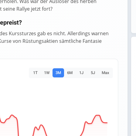
erholen. Was war der Auslöser des herben
eine Rallye jetzt fort?
epreist?
des Kurssturzes gab es nicht. Allerdings warnen
 Kurse von Rüstungsaktien sämtliche Fantasie
1T
1W
3M
6M
1J
5J
Max
es.
Data ranges from 946.6 to 1293.4.