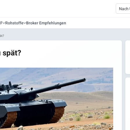
TF
Rohstoffe
Broker Empfehlungen
ät?
u spät?