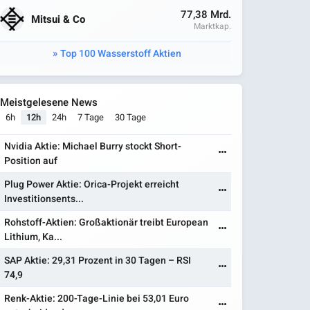
77,38 Mrd.
Mitsui & Co
Marktkap.
Top 100 Wasserstoff Aktien
Meistgelesene News
6h
12h
24h
7 Tage
30 Tage
Nvidia Aktie: Michael Burry stockt Short-
Position auf
Plug Power Aktie: Orica-Projekt erreicht
Investitionsents...
Rohstoff-Aktien: Großaktionär treibt European
Lithium, Ka...
SAP Aktie: 29,31 Prozent in 30 Tagen – RSI
74,9
Renk-Aktie: 200-Tage-Linie bei 53,01 Euro