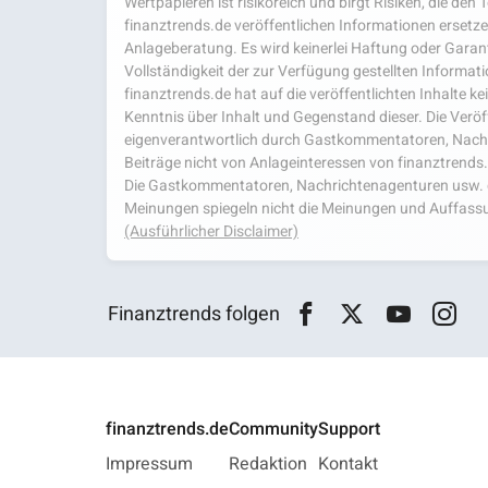
Wertpapieren ist risikoreich und birgt Risiken, die den
finanztrends.de veröffentlichen Informationen ersetzen
Anlageberatung. Es wird keinerlei Haftung oder Garanti
Vollständigkeit der zur Verfügung gestellten Infor
finanztrends.de hat auf die veröffentlichten Inhalte k
Kenntnis über Inhalt und Gegenstand dieser. Die Veröf
eigenverantwortlich durch Gastkommentatoren, Nachri
Beiträge nicht von Anlageinteressen von finanztrends
Die Gastkommentatoren, Nachrichtenagenturen usw. ge
Meinungen spiegeln nicht die Meinungen und Auffassu
(Ausführlicher Disclaimer)
Finanztrends folgen
finanztrends.de
Community
Support
Impressum
Redaktion
Kontakt