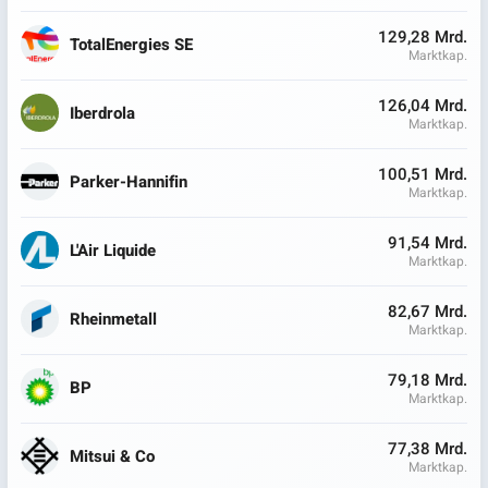
129,28 Mrd.
TotalEnergies SE
Marktkap.
126,04 Mrd.
Iberdrola
Marktkap.
100,51 Mrd.
Parker-Hannifin
Marktkap.
91,54 Mrd.
L'Air Liquide
Marktkap.
82,67 Mrd.
Rheinmetall
Marktkap.
79,18 Mrd.
BP
Marktkap.
77,38 Mrd.
Mitsui & Co
Marktkap.