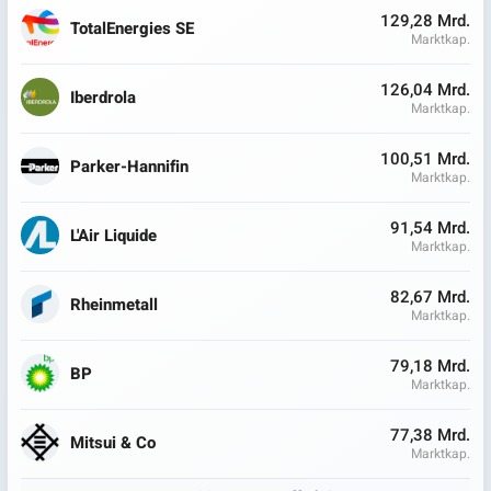
129,28 Mrd.
TotalEnergies SE
Marktkap.
126,04 Mrd.
Iberdrola
Marktkap.
100,51 Mrd.
Parker-Hannifin
Marktkap.
91,54 Mrd.
L'Air Liquide
Marktkap.
82,67 Mrd.
Rheinmetall
Marktkap.
79,18 Mrd.
BP
Marktkap.
77,38 Mrd.
Mitsui & Co
Marktkap.