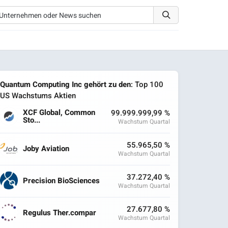
Quantum Computing Inc gehört zu den
: Top 100
US Wachstums Aktien
XCF Global, Common
99.999.999,99 %
Sto...
Wachstum Quartal
55.965,50 %
Joby Aviation
Wachstum Quartal
37.272,40 %
Precision BioSciences
Wachstum Quartal
27.677,80 %
Regulus Ther.compar
Wachstum Quartal