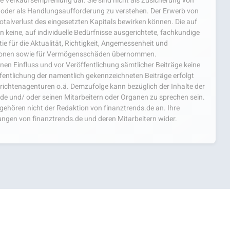
e Verkaufsempfehlung dar. Sie sind nicht als Zusicherung von
oder als Handlungsaufforderung zu verstehen. Der Erwerb von
 Totalverlust des eingesetzten Kapitals bewirken können. Die auf
 keine, auf individuelle Bedürfnisse ausgerichtete, fachkundige
e für die Aktualität, Richtigkeit, Angemessenheit und
mationen sowie für Vermögensschäden übernommen.
einen Einfluss und vor Veröffentlichung sämtlicher Beiträge keine
fentlichung der namentlich gekennzeichneten Beiträge erfolgt
chtenagenturen o.ä. Demzufolge kann bezüglich der Inhalte der
.de und/ oder seinen Mitarbeitern oder Organen zu sprechen sein.
hören nicht der Redaktion von finanztrends.de an. Ihre
ngen von finanztrends.de und deren Mitarbeitern wider.