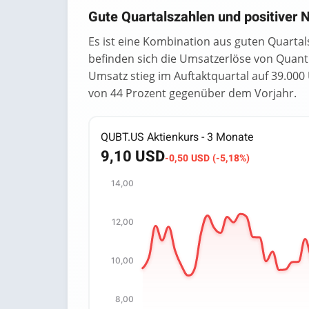
Gute Quartalszahlen und positiver
Es ist eine Kombination aus guten Quarta
befinden sich die Umsatzerlöse von Qua
Umsatz stieg im Auftaktquartal auf 39.00
von 44 Prozent gegenüber dem Vorjahr.
QUBT.US Aktienkurs - 3 Monate
9,10 USD
-0,50 USD (-5,18%)
14,00
Chart
12,00
Chart with 64 data points.
The chart has 1 X axis displaying categori
The chart has 1 Y axis displaying values. 
10,00
8,00