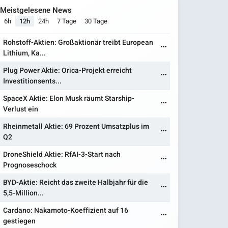
Meistgelesene News
6h
12h
24h
7 Tage
30 Tage
Rohstoff-Aktien: Großaktionär treibt European
Lithium, Ka...
Plug Power Aktie: Orica-Projekt erreicht
Investitionsents...
SpaceX Aktie: Elon Musk räumt Starship-
Verlust ein
Rheinmetall Aktie: 69 Prozent Umsatzplus im
Q2
DroneShield Aktie: RfAI-3-Start nach
Prognoseschock
BYD-Aktie: Reicht das zweite Halbjahr für die
5,5-Million...
Cardano: Nakamoto-Koeffizient auf 16
gestiegen