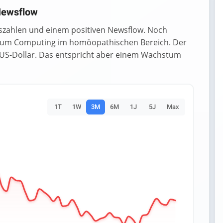
 Newsflow
lszahlen und einem positiven Newsflow. Noch
ntum Computing im homöopathischen Bereich. Der
0 US-Dollar. Das entspricht aber einem Wachstum
1T
1W
3M
6M
1J
5J
Max
es.
Data ranges from 7.3 to 12.39.