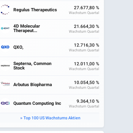
27.677,80 %
Regulus Therapeutics
Wachstum Quartal
4D Molecular
21.664,30 %
Therapeut...
Wachstum Quartal
12.716,30 %
QXO,
Wachstum Quartal
Septerna, Common
12.011,00 %
Stock
Wachstum Quartal
10.054,50 %
Arbutus Biopharma
Wachstum Quartal
9.364,10 %
Quantum Computing Inc
Wachstum Quartal
Top 100 US Wachstums Aktien