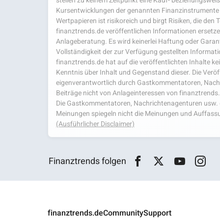
stellen zu keinem Zeitpunkt eine Kauf- beziehungsweis
Kursentwicklungen der genannten Finanzinstrumente 
Wertpapieren ist risikoreich und birgt Risiken, die den
finanztrends.de veröffentlichen Informationen ersetzen
Anlageberatung. Es wird keinerlei Haftung oder Garanti
Vollständigkeit der zur Verfügung gestellten Infor
finanztrends.de hat auf die veröffentlichten Inhalte k
Kenntnis über Inhalt und Gegenstand dieser. Die Veröf
eigenverantwortlich durch Gastkommentatoren, Nachri
Beiträge nicht von Anlageinteressen von finanztrends
Die Gastkommentatoren, Nachrichtenagenturen usw. ge
Meinungen spiegeln nicht die Meinungen und Auffassu
(Ausführlicher Disclaimer)
Finanztrends folgen
finanztrends.de
Community
Support