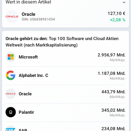
Wert in diesem Artikel
127,10 €
Oracle
+2,08 %
ISIN: US68389X1054
Oracle gehört zu den
: Top 100 Software und Cloud Aktien
Weltweit (nach Marktkapitalisierung)
2.956,97 Mrd.
Microsoft
Marktkap.
1.187,08 Mrd.
Alphabet Inc. C
Marktkap.
443,79 Mrd.
Oracle
Marktkap.
345,02 Mrd.
Palantir
Marktkap.
234,08 Mrd.
SAP