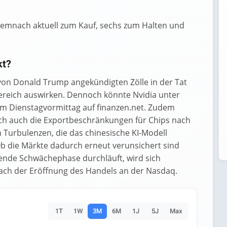
demnach aktuell zum Kauf, sechs zum Halten und
kt?
 von Donald Trump angekündigten Zölle in der Tat
Bereich auswirken. Dennoch könnte Nvidia unter
 am Dienstagvormittag auf finanzen.net. Zudem
ch auch die Exportbeschränkungen für Chips nach
 Turbulenzen, die das chinesische KI-Modell
Ob die Märkte dadurch erneut verunsichert sind
hende Schwächephase durchläuft, wird sich
ach der Eröffnung des Handels an der Nasdaq.
1T
1W
3M
6M
1J
5J
Max