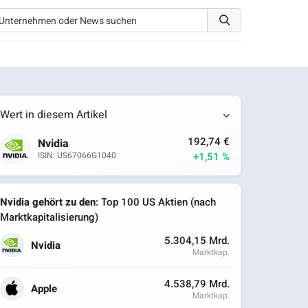
Wert in diesem Artikel
192,74 €
Nvidia
+1,51 %
ISIN: US67066G1040
Nvidia gehört zu den
: Top 100 US Aktien (nach
Marktkapitalisierung)
5.304,15 Mrd.
Nvidia
Marktkap.
4.538,79 Mrd.
Apple
Marktkap.