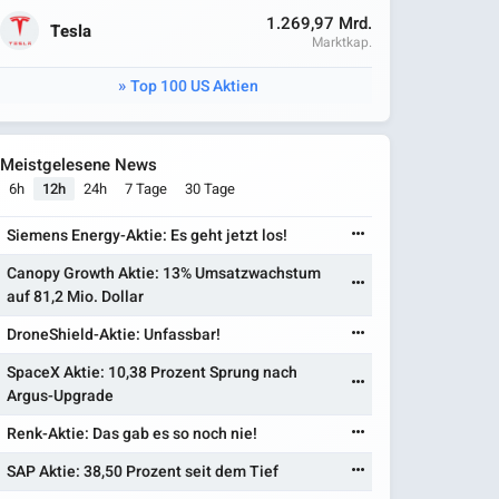
1.269,97 Mrd.
Tesla
Marktkap.
Top 100 US Aktien
Meistgelesene News
6h
12h
24h
7 Tage
30 Tage
Siemens Energy-Aktie: Es geht jetzt los!
Canopy Growth Aktie: 13% Umsatzwachstum
auf 81,2 Mio. Dollar
DroneShield-Aktie: Unfassbar!
SpaceX Aktie: 10,38 Prozent Sprung nach
Argus-Upgrade
Renk-Aktie: Das gab es so noch nie!
SAP Aktie: 38,50 Prozent seit dem Tief