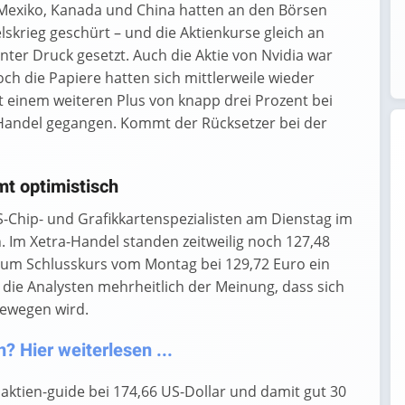
 Mexiko, Kanada und China hatten an den Börsen
krieg geschürt – und die Aktienkurse gleich an
ter Druck gesetzt. Auch die Aktie von Nvidia war
h die Papiere hatten sich mittlerweile wieder
 einem weiteren Plus von knapp drei Prozent bei
Handel gegangen. Kommt der Rücksetzer bei der
mt optimistisch
-Chip- und Grafikkartenspezialisten am Dienstag im
Im Xetra-Handel standen zeitweilig noch 127,48
 zum Schlusskurs vom Montag bei 129,72 Euro ein
d die Analysten mehrheitlich der Meinung, dass sich
bewegen wird.
? Hier weiterlesen ...
t aktien-guide bei 174,66 US-Dollar und damit gut 30