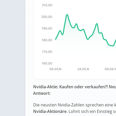
210,00
Chart
200,00
Chart with 67 data points.
The chart has 1 X axis displaying categori
190,00
The chart has 1 Y axis displaying values. 
180,00
170,00
160,00
06.05.N
24.05.N
09.06.
End of interactive chart.
Nvidia-Aktie: Kaufen oder verkaufen?! Neu
Antwort:
Die neusten Nvidia-Zahlen sprechen eine 
Nvidia-Aktionäre
. Lohnt sich ein Einstieg 