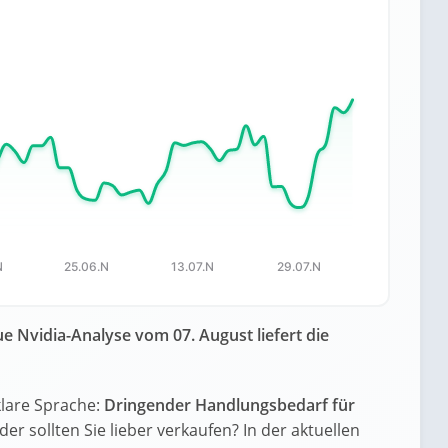
es.
Data ranges from 168.1 to 201.8.
N
25.06.N
13.07.N
29.07.N
e Nvidia-Analyse vom 07. August liefert die
klare Sprache:
Dringender Handlungsbedarf für
oder sollten Sie lieber verkaufen? In der aktuellen