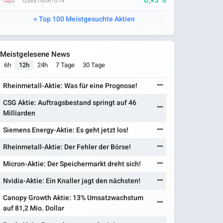
0,95 %
US88160R1014
Top 100 Meistgesuchte Aktien
Meistgelesene News
6h
12h
24h
7 Tage
30 Tage
Rheinmetall-Aktie: Was für eine Prognose!
CSG Aktie: Auftragsbestand springt auf 46
Milliarden
Siemens Energy-Aktie: Es geht jetzt los!
Rheinmetall-Aktie: Der Fehler der Börse!
Micron-Aktie: Der Speichermarkt dreht sich!
Nvidia-Aktie: Ein Knaller jagt den nächsten!
Canopy Growth Aktie: 13% Umsatzwachstum
auf 81,2 Mio. Dollar