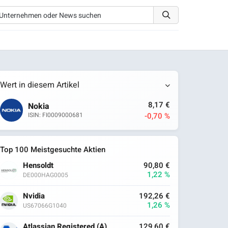
Wert in diesem Artikel
8,17 €
Nokia
-0,70 %
ISIN: FI0009000681
Top 100 Meistgesuchte Aktien
Hensoldt
90,80 €
1,22 %
DE000HAG0005
Nvidia
192,26 €
1,26 %
US67066G1040
Atlassian Registered (A)
129,60 €