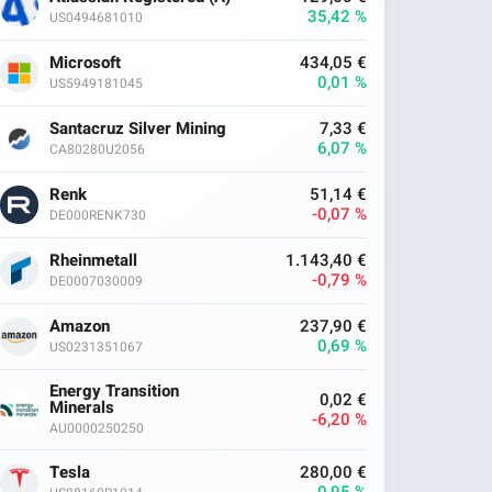
35,42 %
US0494681010
Microsoft
434,05 €
0,01 %
US5949181045
Santacruz Silver Mining
7,33 €
6,07 %
CA80280U2056
Renk
51,14 €
-0,07 %
DE000RENK730
Rheinmetall
1.143,40 €
-0,79 %
DE0007030009
Amazon
237,90 €
0,69 %
US0231351067
Energy Transition
0,02 €
Minerals
-6,20 %
AU0000250250
Tesla
280,00 €