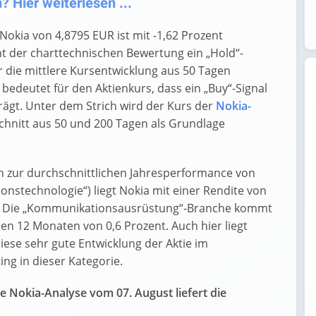
 Hier weiterlesen ...
Nokia von 4,8795 EUR ist mit -1,62 Prozent
t der charttechnischen Bewertung ein „Hold“-
 die mittlere Kursentwicklung aus 50 Tagen
 bedeutet für den Aktienkurs, dass ein „Buy“-Signal
trägt. Unter dem Strich wird der Kurs der
Nokia-
chnitt aus 50 und 200 Tagen als Grundlage
ch zur durchschnittlichen Jahresperformance von
onstechnologie“) liegt Nokia mit einer Rendite von
er. Die „Kommunikationsausrüstung“-Branche kommt
nen 12 Monaten von 0,6 Prozent. Auch hier liegt
iese sehr gute Entwicklung der Aktie im
ng in dieser Kategorie.
e Nokia-Analyse vom 07. August liefert die