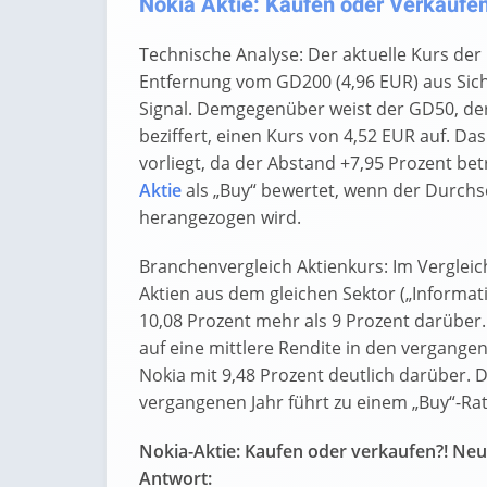
Nokia Aktie: Kaufen oder Verkaufen?
Technische Analyse: Der aktuelle Kurs der 
Entfernung vom GD200 (4,96 EUR) aus Sich
Signal. Demgegenüber weist der GD50, der
beziffert, einen Kurs von 4,52 EUR auf. Das
vorliegt, da der Abstand +7,95 Prozent be
Aktie
als „Buy“ bewertet, wenn der Durchs
herangezogen wird.
Branchenvergleich Aktienkurs: Im Verglei
Aktien aus dem gleichen Sektor („Informati
10,08 Prozent mehr als 9 Prozent darüb
auf eine mittlere Rendite in den vergange
Nokia mit 9,48 Prozent deutlich darüber. D
vergangenen Jahr führt zu einem „Buy“-Rati
Nokia-Aktie: Kaufen oder verkaufen?! Neu
Antwort: