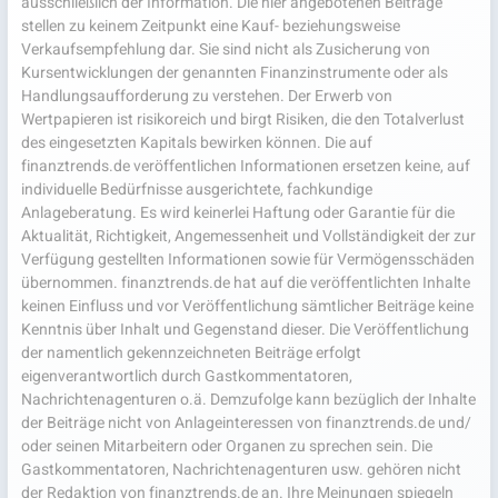
ausschließlich der Information. Die hier angebotenen Beiträge
stellen zu keinem Zeitpunkt eine Kauf- beziehungsweise
Verkaufsempfehlung dar. Sie sind nicht als Zusicherung von
Kursentwicklungen der genannten Finanzinstrumente oder als
Handlungsaufforderung zu verstehen. Der Erwerb von
Wertpapieren ist risikoreich und birgt Risiken, die den Totalverlust
des eingesetzten Kapitals bewirken können. Die auf
finanztrends.de veröffentlichen Informationen ersetzen keine, auf
individuelle Bedürfnisse ausgerichtete, fachkundige
Anlageberatung. Es wird keinerlei Haftung oder Garantie für die
Aktualität, Richtigkeit, Angemessenheit und Vollständigkeit der zur
Verfügung gestellten Informationen sowie für Vermögensschäden
übernommen. finanztrends.de hat auf die veröffentlichten Inhalte
keinen Einfluss und vor Veröffentlichung sämtlicher Beiträge keine
Kenntnis über Inhalt und Gegenstand dieser. Die Veröffentlichung
der namentlich gekennzeichneten Beiträge erfolgt
eigenverantwortlich durch Gastkommentatoren,
Nachrichtenagenturen o.ä. Demzufolge kann bezüglich der Inhalte
der Beiträge nicht von Anlageinteressen von finanztrends.de und/
oder seinen Mitarbeitern oder Organen zu sprechen sein. Die
Gastkommentatoren, Nachrichtenagenturen usw. gehören nicht
der Redaktion von finanztrends.de an. Ihre Meinungen spiegeln