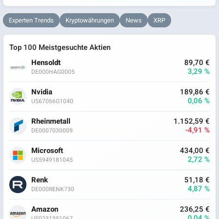
Experten Trends
Kryptowährungen
News
XRP
Top 100 Meistgesuchte Aktien
Hensoldt
89,70 €
3,29 %
DE000HAG0005
Nvidia
189,86 €
0,06 %
US67066G1040
Rheinmetall
1.152,59 €
-4,91 %
DE0007030009
Microsoft
434,00 €
2,72 %
US5949181045
Renk
51,18 €
4,87 %
DE000RENK730
Amazon
236,25 €
0,04 %
US0231351067