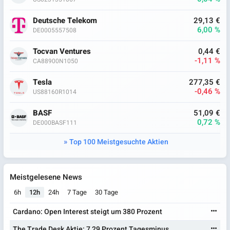
Deutsche Telekom
29,13 €
6,00 %
DE0005557508
Tocvan Ventures
0,44 €
-1,11 %
CA88900N1050
Tesla
277,35 €
-0,46 %
US88160R1014
BASF
51,09 €
0,72 %
DE000BASF111
Top 100 Meistgesuchte Aktien
Meistgelesene News
6h
12h
24h
7 Tage
30 Tage
Cardano: Open Interest steigt um 380 Prozent
The Trade Desk Aktie: 7,29 Prozent Tagesminus