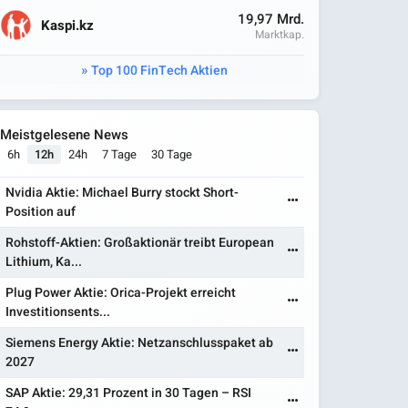
19,97 Mrd.
Kaspi.kz
Marktkap.
Top 100 FinTech Aktien
Meistgelesene News
6h
12h
24h
7 Tage
30 Tage
Nvidia Aktie: Michael Burry stockt Short-
Position auf
Rohstoff-Aktien: Großaktionär treibt European
Lithium, Ka...
Plug Power Aktie: Orica-Projekt erreicht
Investitionsents...
Siemens Energy Aktie: Netzanschlusspaket ab
2027
SAP Aktie: 29,31 Prozent in 30 Tagen – RSI