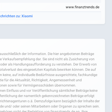
www.finanztrends.de
achrichten zu: Xiaomi
usschließlich der Information. Die hier angebotenen Beiträge
e Verkaufsempfehlung dar. Sie sind nicht als Zusicherung von
oder als Handlungsaufforderung zu verstehen. Der Erwerb von
 Totalverlust des eingesetzten Kapitals bewirken können. Die auf
 keine, auf individuelle Bedürfnisse ausgerichtete, fachkundige
e für die Aktualität, Richtigkeit, Angemessenheit und
mationen sowie für Vermögensschäden übernommen.
einen Einfluss und vor Veröffentlichung sämtlicher Beiträge keine
fentlichung der namentlich gekennzeichneten Beiträge erfolgt
chtenagenturen o.ä. Demzufolge kann bezüglich der Inhalte der
.de und/ oder seinen Mitarbeitern oder Organen zu sprechen sein.
hören nicht der Redaktion von finanztrends.de an. Ihre