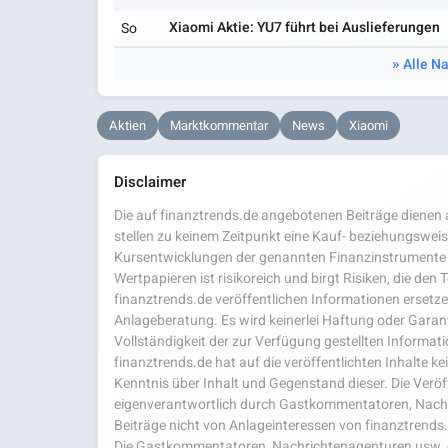
Xiaomi Aktie: YU7 führt bei Auslieferungen
So
Alle N
Aktien
Marktkommentar
News
Xiaomi
Disclaimer
Die auf finanztrends.de angebotenen Beiträge dienen a
stellen zu keinem Zeitpunkt eine Kauf- beziehungsweis
Kursentwicklungen der genannten Finanzinstrumente 
Wertpapieren ist risikoreich und birgt Risiken, die den
finanztrends.de veröffentlichen Informationen ersetzen
Anlageberatung. Es wird keinerlei Haftung oder Garanti
Vollständigkeit der zur Verfügung gestellten Infor
finanztrends.de hat auf die veröffentlichten Inhalte k
Kenntnis über Inhalt und Gegenstand dieser. Die Veröf
eigenverantwortlich durch Gastkommentatoren, Nachri
Beiträge nicht von Anlageinteressen von finanztrends
Die Gastkommentatoren, Nachrichtenagenturen usw. ge