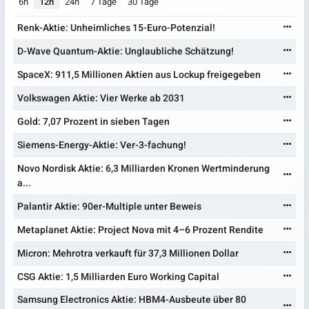
6h
12h
24h
7 Tage
30 Tage
Renk-Aktie: Unheimliches 15-Euro-Potenzial!
D-Wave Quantum-Aktie: Unglaubliche Schätzung!
SpaceX: 911,5 Millionen Aktien aus Lockup freigegeben
Volkswagen Aktie: Vier Werke ab 2031
Gold: 7,07 Prozent in sieben Tagen
Siemens-Energy-Aktie: Ver-3-fachung!
Novo Nordisk Aktie: 6,3 Milliarden Kronen Wertminderung
a...
Palantir Aktie: 90er-Multiple unter Beweis
Metaplanet Aktie: Project Nova mit 4–6 Prozent Rendite
Micron: Mehrotra verkauft für 37,3 Millionen Dollar
CSG Aktie: 1,5 Milliarden Euro Working Capital
Samsung Electronics Aktie: HBM4-Ausbeute über 80