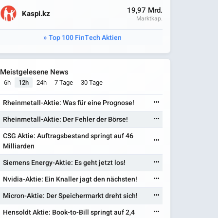
19,97 Mrd.
Kaspi.kz
Marktkap.
Top 100 FinTech Aktien
Meistgelesene News
6h
12h
24h
7 Tage
30 Tage
Rheinmetall-Aktie: Was für eine Prognose!
Rheinmetall-Aktie: Der Fehler der Börse!
CSG Aktie: Auftragsbestand springt auf 46
Milliarden
Siemens Energy-Aktie: Es geht jetzt los!
Nvidia-Aktie: Ein Knaller jagt den nächsten!
Micron-Aktie: Der Speichermarkt dreht sich!
Hensoldt Aktie: Book-to-Bill springt auf 2,4