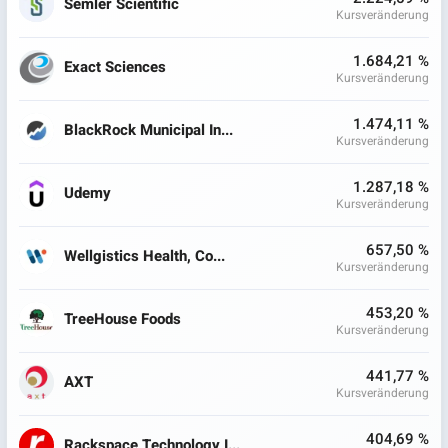
Semler Scientific
Kursveränderung
1.684,21 %
Exact Sciences
Kursveränderung
1.474,11 %
BlackRock Municipal In...
Kursveränderung
1.287,18 %
Udemy
Kursveränderung
657,50 %
Wellgistics Health, Co...
Kursveränderung
453,20 %
TreeHouse Foods
Kursveränderung
441,77 %
AXT
Kursveränderung
404,69 %
Rackspace Technology I...