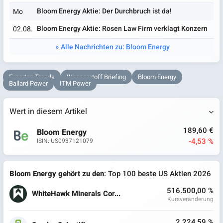
Bloom Energy Aktie: Der Durchbruch ist da!
Mo
Bloom Energy Aktie: Rosen Law Firm verklagt Konzern
02.08.
Alle Nachrichten zu: Bloom Energy
Experten Trends
Wasserstoff Briefing
Bloom Energy
Ballard Power
ITM Power
Wert in diesem Artikel
189,60 €
Bloom Energy
-4,53 %
ISIN: US0937121079
Bloom Energy gehört zu den
: Top 100 beste US Aktien 2026
516.500,00 %
WhiteHawk Minerals Cor...
Kursveränderung
2.224,59 %