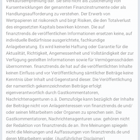
Verkaufsempfehlung dar. Sie sind nicht als Zusicherung von
Kursentwicklungen der genannten Finanzinstrumente oder als
Handlungsaufforderung zu verstehen. Der Erwerb von
Wertpapieren ist risikoreich und birgt Risiken, die den Totalverlust
des eingesetzten Kapitals bewirken können. Die auf
finanztrends.de veröffentlichen Informationen ersetzen keine, auf
individuelle Bedürfnisse ausgerichtete, fachkundige
Anlageberatung. Es wird keinerlei Haftung oder Garantie für die
Aktualität, Richtigkeit, Angemessenheit und Vollständigkeit der zur
Verfügung gestellten Informationen sowie für Vermögensschäden
übernommen. finanztrends.de hat auf die veröffentlichten Inhalte
keinen Einfluss und vor Veröffentlichung sämtlicher Beiträge keine
Kenntnis über Inhalt und Gegenstand dieser. Die Veröffentlichung
der namentlich gekennzeichneten Beiträge erfolgt
eigenverantwortlich durch Gastkommentatoren,
Nachrichtenagenturen o.ä. Demzufolge kann bezüglich der Inhalte
der Beiträge nicht von Anlageinteressen von finanztrends.de und/
oder seinen Mitarbeitern oder Organen zu sprechen sein. Die
Gastkommentatoren, Nachrichtenagenturen usw. gehören nicht
der Redaktion von finanztrends.de an. Ihre Meinungen spiegeln
nicht die Meinungen und Auffassungen von finanztrends.de und
deren Mitarbeitern wider.
(Ausführlicher Disclaimer)