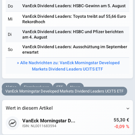
VanEck Dividend Leaders: HSBC-Gewinn am 5. August
Do
VanEck Dividend Leaders: Toyota treibt auf 55,66 Euro
Mi
Rekordhoch
VanEck Dividend Leaders: HSBC und Pfizer berichten
Di
am 4. August
VanEck Dividend Leaders: Ausschüttung im September
So
erwartet
Alle Nachrichten zu: VanEck Morningstar Developed
Markets Dividend Leaders UCITS ETF
Aktien
Einzelanalysen
ETF
News
VanEck Morningstar Developed Markets Dividend Leaders UCITS ETF
Wert in diesem Artikel
55,30 €
VanEck Morningstar D...
-0,09 %
ISIN: NL0011683594