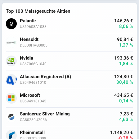
Top 100 Meistgesuchte Aktien
Palantir
146,26 €
8,06 %
US69608A1088
Hensoldt
90,84 €
1,27 %
DE000HAG0005
Nvidia
193,36 €
1,84 %
US67066G1040
Atlassian Registered (A)
124,80 €
30,40 %
US0494681010
Microsoft
434,65 €
0,14 %
US5949181045
Santacruz Silver Mining
7,23 €
4,63 %
CA80280U2056
Rheinmetall
1.148,20 €
-0,38 %
DE0007030009