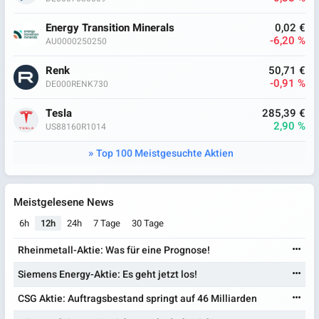
Energy Transition Minerals
0,02 €
-6,20 %
AU0000250250
Renk
50,71 €
-0,91 %
DE000RENK730
Tesla
285,39 €
2,90 %
US88160R1014
Top 100 Meistgesuchte Aktien
Meistgelesene News
6h
12h
24h
7 Tage
30 Tage
Rheinmetall-Aktie: Was für eine Prognose!
Siemens Energy-Aktie: Es geht jetzt los!
CSG Aktie: Auftragsbestand springt auf 46 Milliarden