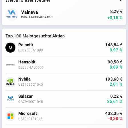
Wert in diesem Artikel
2,29 €
Valneva
+3,15 %
ISIN: FR0004056851
Top 100 Meistgesuchte Aktien
Palantir
148,84 €
9,97 %
US69608A1088
Hensoldt
90,50 €
0,89 %
DE000HAG0005
Nvidia
193,68 €
2,01 %
US67066G1040
Salazar
0,22 €
25,61 %
CA7940071045
Microsoft
432,35 €
-0,38 %
US5949181045