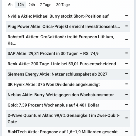
6h
12h
24h
7 Tage
30 Tage
Nvidia Aktie: Michael Burry stockt Short-Position auf
Plug Power Aktie: Orica-Projekt erreicht Investitionsents...
Rohstoff-Aktien: Großaktionär treibt European Lithium,
Ka...
SAP Aktie: 29,31 Prozent in 30 Tagen – RSI 74,9
Renk-Aktie: 200-Tage-Linie bei 53,01 Euro entscheidend
Siemens Energy Aktie: Netzanschlusspaket ab 2027
SK Hynix Aktie: 375 Won Dividende angekündigt
Nebius Aktie: Burry-Wette gegen den Wachstumsmotor
Gold: 7,39 Prozent Wochenplus auf 4.401 Dollar
D-Wave Quantum Aktie: 99,9% Genauigkeit im Zwei-Qubit-
Gate
BioNTech Aktie: Prognose auf 1,6–1,9 Milliarden gesenkt