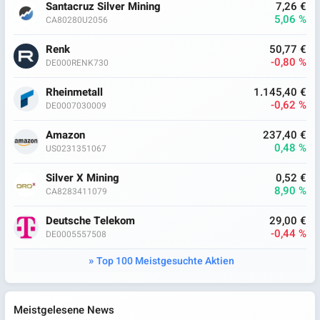
Santacruz Silver Mining
7,26 €
5,06 %
CA80280U2056
Renk
50,77 €
-0,80 %
DE000RENK730
Rheinmetall
1.145,40 €
-0,62 %
DE0007030009
Amazon
237,40 €
0,48 %
US0231351067
Silver X Mining
0,52 €
8,90 %
CA8283411079
Deutsche Telekom
29,00 €
-0,44 %
DE0005557508
Top 100 Meistgesuchte Aktien
Meistgelesene News