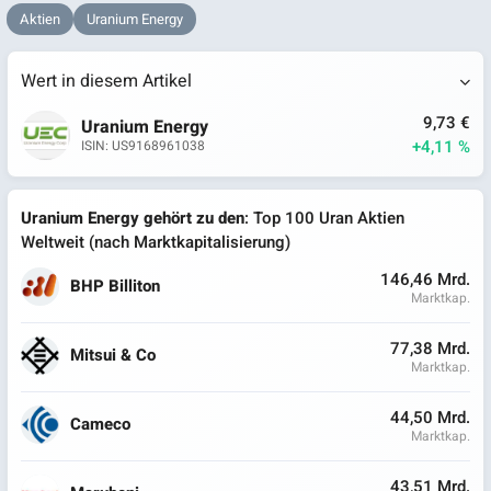
Aktien
Uranium Energy
Wert in diesem Artikel
9,73 €
Uranium Energy
+4,11 %
ISIN: US9168961038
Uranium Energy gehört zu den
: Top 100 Uran Aktien
Weltweit (nach Marktkapitalisierung)
146,46 Mrd.
BHP Billiton
Marktkap.
77,38 Mrd.
Mitsui & Co
Marktkap.
44,50 Mrd.
Cameco
Marktkap.
43,51 Mrd.